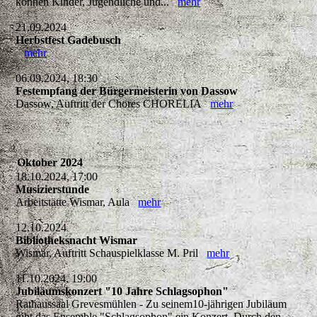
können Kinder, Jugendliche und...
mehr
21.09.2024
Herbstfest Gadebusch
mehr
06.09.2024, 18:30
Festempfang der Bürgermeisterin von Dassow
Dassow, Auftritt der Chores CHORELIA
mehr
Oktober 2024
18.10.2024, 17:00
Musizierstunde
Arbeitstätte Wismar, Aula
mehr
12.10.2024
Bibliotheksnacht Wismar
Wismar, Auftritt Schauspielklasse M. Pril
mehr
11.10.2024, 19:00
Jubiläumskonzert "10 Jahre Schlagsophon"
Rathaussaal Grevesmühlen - Zu seinem10-jährigen Jubiläum
gibt das Ensemble "Schlagsophon" ein Konzert. Durch den