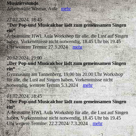
Musizierstunde
Arbeitsstätte Wismar, Aula
mehr
22.02.2024, 18:45
"Der Pop-und Musicalchor lädt zum gemeinsamen Singen
ein“
Arbeitsstätte HWI, Aula Workshop für alle, die Lust auf Singen
haben, Vorkenntnisse nicht notwendig, 18.45 Uhr bis 19.45
Uhr weiterer Termin: 27.3.2024
mehr
20.02.2024, 19:00
„Der Pop-und Musicalchor lädt zum gemeinsamen Singen
ein“
Gymnasium am Tannenberg, 19.00 bis 20.00 Uhr Workshop
für alle, die Lust auf Singen haben, Vorkenntnisse nicht
notwendig, weiterer Termin 5.3.2024
mehr
01.02.2024, 18:45
"Der Pop-und Musicalchor lädt zum gemeinsamen Singen
ein“
Arbeitsstätte HWI, Aula Workshop für alle, die Lust auf Singen
haben, Vorkenntnisse nicht notwendig, 18.45 Uhr bis 19.45
Uhr weitere Termine: 22.2.2024/ 7.3.2024
mehr