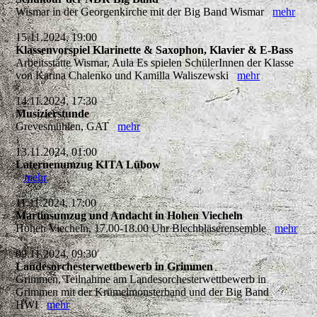
Wismar in der Georgenkirche mit der Big Band Wismar
mehr
15.11.2024, 19:00
Klassenvorspiel Klarinette & Saxophon, Klavier & E-Bass
Arbeitsstätte Wismar, Aula Es spielen SchülerInnen der Klasse
von Karina Chalenko und Kamilla Waliszewski
mehr
14.11.2024, 17:30
Musizierstunde
Grevesmühlen, GAT
mehr
13.11.2024, 01:00
Laternenumzug KITA Lübow
mehr
11.11.2024, 17:00
Martinsumzug und Andacht in Hohen Viecheln
Hohen Viecheln, 17.00-18.00 Uhr Blechbläserensemble
mehr
09.11.2024, 09:30
Landesorchesterwettbewerb in Grimmen
Grimmen, Teilnahme am Landesorchesterwettbewerb in
Grimmen mit der Krümelmonsterband und der Big Band
HWI
mehr