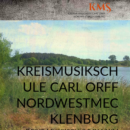
KREISMUSIKSCH
ULE CARL ORFF
NORDWESTMEC
KLENBURG