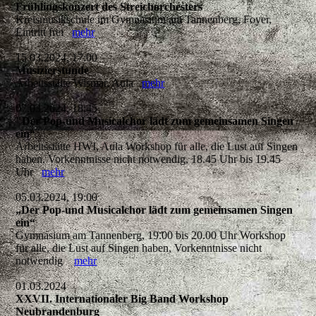
Frühlingskonzert des Streichorchesters
Kreismusikschule im Gymnasium am Tannenberg, Foyer,
Eintritt frei
mehr
15.03.2024, 17:00
Musizierstunde
Arbeitsstätte Wismar, Aula
mehr
07.03.2024, 18:45
"Der Pop-und Musicalchor lädt zum gemeinsamen Singen
ein“
Arbeitsstätte HWI, Aula Workshop für alle, die Lust auf Singen
haben, Vorkenntnisse nicht notwendig, 18.45 Uhr bis 19.45
Uhr
mehr
05.03.2024, 19:00
„Der Pop-und Musicalchor lädt zum gemeinsamen Singen
ein“
Gymnasium am Tannenberg, 19.00 bis 20.00 Uhr Workshop
für alle, die Lust auf Singen haben, Vorkenntnisse nicht
notwendig
mehr
01.03.2024
XXVII. Internationaler Big Band Workshop
Neubrandenburg