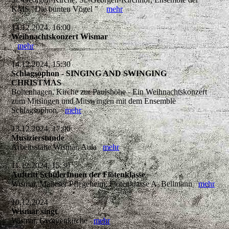
KMS "Die bunten Vögel "
mehr
14.12.2024, 16:00
Weihnachtskonzert Wismar
mehr
14.12.2024, 15:30
Schlagsophon - SINGING AND SWINGING
CHRISTMAS
Boltenhagen, Kirche zur Paulshöhe - Ein Weihnachtskonzert
zum Mitsingen und Mitswingen mit dem Ensemble
Schlagsophon.
mehr
13.12.2024, 17:00
Musizierstunde
Arbeitsstätte Wismar, Aula
mehr
11.12.2024, 15:30
Auftritt SchülerInnen der Flötenklasse
Wismar, Malteser Pflegeheim, Flötenklasse A. Bellmann
mehr
10.12.2024
Wismar singt
Wismar, Georgenkirche
mehr