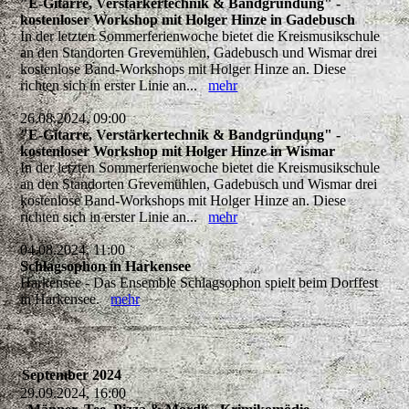
"E-Gitarre, Verstärkertechnik & Bandgründung" -
kostenloser Workshop mit Holger Hinze in Gadebusch
In der letzten Sommerferienwoche bietet die Kreismusikschule
an den Standorten Grevemühlen, Gadebusch und Wismar drei
kostenlose Band-Workshops mit Holger Hinze an. Diese
richten sich in erster Linie an...
mehr
26.08.2024, 09:00
"E-Gitarre, Verstärkertechnik & Bandgründung" -
kostenloser Workshop mit Holger Hinze in Wismar
In der letzten Sommerferienwoche bietet die Kreismusikschule
an den Standorten Grevemühlen, Gadebusch und Wismar drei
kostenlose Band-Workshops mit Holger Hinze an. Diese
richten sich in erster Linie an...
mehr
04.08.2024, 11:00
Schlagsophon in Harkensee
Harkensee - Das Ensemble Schlagsophon spielt beim Dorffest
in Harkensee.
mehr
September 2024
29.09.2024, 16:00