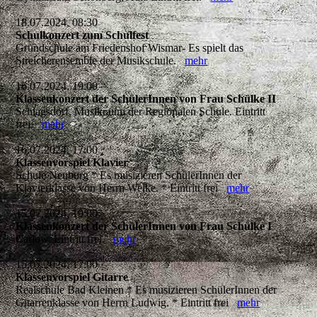
18.07.2024, 08:30
Schulkonzert zum Schulfest
Grundschule am Friedenshof Wismar- Es spielt das
Streicherensemble der Musikschule.
mehr
16.07.2024, 19:00
Klassenkonzert der SchülerInnen von Frau Schülke II
Schlagsdorf, Musikraum der Regionalen Schule. Eintritt
frei.
mehr
16.07.2024, 17:00
Klassenvorspiel Klavier
Schule Neuburg * Es musizieren SchülerInnen der
Klavierklasse von Herrn Welke. * Eintritt frei
mehr
15.07.2024, 19:00
Klassenkonzert der SchülerInnen von Frau Schülke I
Carlow, Eintritt frei.
mehr
15.07.2024, 17:00
Klassenvorspiel Gitarre
Realschule Bad Kleinen * Es musizieren SchülerInnen der
Gitarrenklasse von Herrn Ludwig. * Eintritt frei
mehr