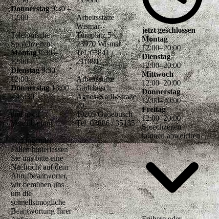
Donnerstag
9:30 –
12.00
Arbeitsstätte
Wismar
jetzt geschlossen
Telefonische
Turnplatz 5
Montag
Sprechzeiten:
23970 Wismar
12
:
00
–
20
:
00
Montag
9:30 –
Tel. 03841 /
Dienstag
12:00
211881
12
:
00
–
20
:
00
Dienstag
9:30 –
Mittwoch
12:00
Arbeitsstätte
12
:
00
–
20
:
00
Donnerstag
13:00
Gadebusch
Donnerstag
– 15:30
Agnes-Karll-Straße
12
:
00
–
20
:
00
20
Freitag
und nach
19205 Gadebusch
12
:
00
–
20
:
00
Vereinbarung
Tel. 03886 / 35185
Sprechzeiten
können abweichen
In dringenden
Fällen hinterlassen
Sie uns bitte eine
Nachricht auf dem
Anrufbeantworter,
wir bemühen uns
um die
schnellstmögliche
Beantwortung Ihrer
Frühere oder