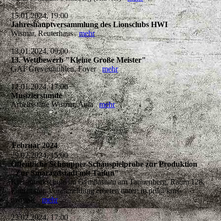
15.01.2024, 19:00
Jahreshauptversammlung des Lionsclubs HWI
Wismar, Reuterhaus
mehr
13.01.2024, 09:00
13. Wettbewerb "Kleine Große Meister"
GAT Grevesmühlen, Foyer
mehr
12.01.2024, 17:00
Musizierstunde
Arbeitsstätte Wismar, Aula
mehr
Februar 2024
29.02.2024, 15:00
Öffentliche Schnupper-Schauspielprobe zur Produktion
"Zur Smaragdstadt mit Taifun"
Kreismusikschule im Gymnasium am Tannenberg, Raum 128,
Eintritt frei, Voranmeldung erbeten unter: m.pril@kms-
nwm.de
mehr
23.02.2024, 17:00