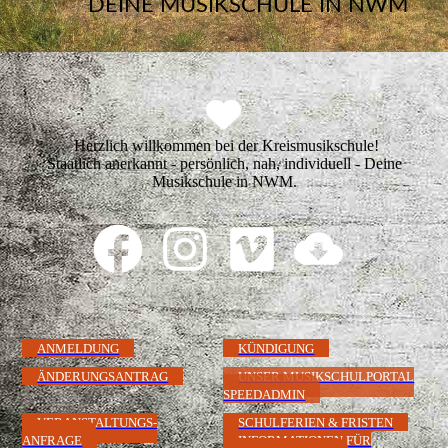
DEINE MUSIKSCHULE IN NWM
Herzlich willkommen bei der Kreismusikschule!
Staatlich anerkannt - persönlich, nah, individuell - Deine
Musikschule in NWM.
ANMELDUNG
KÜNDIGUNG
ÄNDERUNGSANTRAG
UNSER MUSIKSCHULPORTAL
SPEEDADMIN
VERANSTALTUNGS-
SCHULFERIEN & FRISTEN
ANFRAGE
INFORMATIONEN FÜR