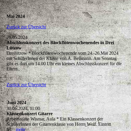
Mai 2024
Zurück zur Übersicht
26.05.2024
Abschlusskonzert des Blockflötenwochenendes in Drei
Lützow
Dreilützow * Blockflötenwochenende vom 24.-26.Mai 2024
mit SchülerInnen der Klasse von A. Bellmann. Am Sonntag
gibt es dort um 14.00 Uhr ein kleines Abschlusskonzert für die
Eltern..
Zurück zur Übersicht
Juni 2024
30.06.2024, 11:00
Klassenkonzert Gitarre
Arbeitsstätte Wismar, Aula * Ein Klassenkonzert der
SchülerInnen der Gitarrenklasse von Herrn Wolf. Eintritt
fei.
mehr