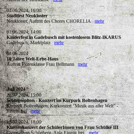
01.06.2024, 16:00
Stadtfest Neukloster
Neukloster, Auftritt des Chores CHORELIA
mehr
01.06.2024, 14:00
Kinderfest in Gadebusch mit kostenlosem Blitz-IKARUS
Gadebusch, Marktplatz
mehr
01.06.2024
10 Jahre Welt-Erbe-Haus
Auftritt Flötenklasse Frau Bellmann
mehr
Juli 2024
28.07.2024, 15:00
Schlagsophon - Konzert im Kurpark Boltenhagen
Kurpark Boltenhagen, Kurkonzert "Musik aus aller Welt" -
Eintritt frei
mehr
18.07.2024, 18:00
Klassenkonzert der SchülerInnen von Frau Schülke III
Gymnasium Schönberg, Aula Eintritt frei.
mehr