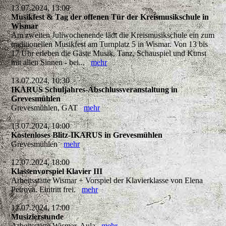
13.07.2024, 13:00
Musikfest & Tag der offenen Tür der Kreismusikschule in
Wismar
Am zweiten Juliwochenende lädt die Kreismusikschule ein zum
traditionellen Musikfest am Turnplatz 5 in Wismar. Von 13 bis
17 Uhr erleben die Gäste Musik, Tanz, Schauspiel und Kunst
mit allen Sinnen - bei...
mehr
13.07.2024, 10:30
IKARUS Schuljahres-Abschlussveranstaltung in
Grevesmühlen
Grevesmühlen, GAT
mehr
13.07.2024, 10:00
Kostenloses Blitz-IKARUS in Grevesmühlen
Grevesmühlen
mehr
12.07.2024, 18:00
Klassenvorspiel Klavier III
Arbeitsstätte Wismar + Vorspiel der Klavierklasse von Elena
Petrova. Eintritt frei.
mehr
12.07.2024, 17:00
Musizierstunde
Arbeitsstätte Wismar, Aula
mehr