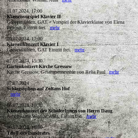
11.07.2024, 17:00
Klassenvorspiel Klavier II
Grevesmühlen, GAT + Vorspiel der Klavierklasse von Elena
Petrova. Eintritt frei.
mehr
10.07.2024, 17:00
Klassenkonzert Klavier I
Grevesmühlen, GAT Eintritt frei.
mehr
07.07.2024, 15:30
Gartenkonzert Kirche Gressow
Kirche Gressow, Gesangsensemble von Relia Paul
mehr
07.07.2024
Schlagsophon auf Zoltans Hof
mehr
06.07.2024, 10:30
Klassenkonzert der SchülerInnen von Herrn Daug
Arbeitsstätte Wismar, Aula. Eintritt frei.
mehr
06.07.2024, 10:00
TdoT des Landrates