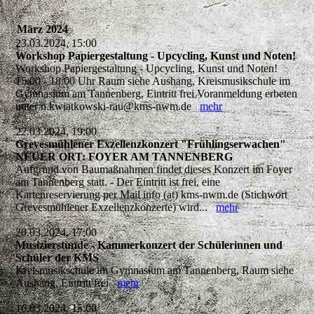
März 2024
23.03.2024, 15:00
Workshop Papiergestaltung - Upcycling, Kunst und Noten!
Workshop Papiergestaltung - Upcycling, Kunst und Noten!
15:00 - 18:00 Uhr Raum siehe Aushang, Kreismusikschule im
Gymnasium am Tannenberg, Eintritt frei Voranmeldung erbeten
unter n.kwiatkowski-rau@kms-nwm.de
mehr
22.03.2024, 19:00
Grevesmühlener Exzellenzkonzert "Frühlingserwachen"
NEUER ORT: FOYER AM TANNENBERG
Aufgrund von Baumaßnahmen findet dieses Konzert im Foyer
am Tannenberg statt. - Der Eintritt ist frei, eine
Kartenreservierung per Mail info (at) kms-nwm.de (Stichwort
Grevesmühlener Exzellenzkonzerte) wird...
mehr
20.03.2024, 17:00
Musizierstunde - Kammerkonzert der Schülerinnen und
Schüler der KMS
Kreismusikschule im Gymnasium am Tannenberg, Raum siehe
Aushang, Eintritt frei
mehr
16.03.2024, 15:00