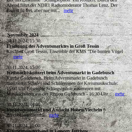
Abend führt der NDR1 Radiomoderator Thomas Lenz. Der
Eintritt ist frei, aber nur mit...
mehr
November 2024
30.11.2024, 15:30
Eröffnung des Adventsmarktes in Groß Tessin
Kirchhof Groß Tessin, Ensemble der KMS "Die bunten Vögel
"
mehr
30.11.2024, 15:00
Weihnachtskonzert beim Adventsmarkt in Gadebusch
Kirche Gadebusch, Beim Adventsmarkt in Gadebusch
musizieren Schüler und Schülerinnen der Kreismusikschule:
15:00 Uhr Ensemble Schlagsophon zusammen mit
Musikschülern aus der Region Gadebusch - 16:30 Uhr...
mehr
30.11.2024, 14:00
Voradventsmarkt und Andacht Hohen Viecheln
Blechbläserensemble
mehr
30.11.2024, 11:00
Krümelmonsterband in Langen Jarchow