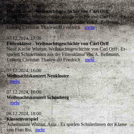
08.12.2024, 17:00
Flötenklasse - Weihnachtsgeschichte von Carl Orff
Neue Kirche Wismar, Weihnachtsgeschichte von Carl Orff . Es
spielen SchülerInnen aus der Flötenklasse von A. Bellmann,
Leitung Christian Thadewald Friedrich
mehr
07.12.2024, 17:00
Flötenklasse - Weihnachtsgeschichte von Carl Orff
Neue Kirche Wismar, Weihnachtsgeschichte von Carl Orff . Es
spielen SchülerInnen aus der Flötenklasse von A. Bellmann,
Leitung Christian Thadewald Friedrich
mehr
07.12.2024, 16:00
Weihnachtskonzert Neukloster
mehr
07.12.2024, 16:00
Weihnachtskonzert Schönberg
mehr
06.12.2024, 18:00
Klassenvorspiel
Arbeitsstätte Wismar, Aula - Es spielen SchülerInnen der Klasse
von Frau Ro,
mehr