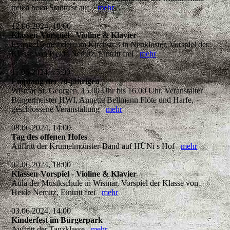
treten beim Stadtfest auf.
mehr
12.06.2024, 18:00
Klassen-Vorspiel - Violine & Klavier
Evang. Gemeinderaum Kirchstr.3 in Neukloster, Vorspiel der
Klasse von Heide Nemitz, Eintritt frei
mehr
11.06.2024, 15:00
Empfang der 70-jährigen
Wismar St. Georgen, 15.00 Uhr bis 16.00 Uhr, Veranstalter
Bürgermeister HWI, Annette Bellmann Flöte und Harfe,
geschlossene Veranstaltung
mehr
08.06.2024, 14:00
Tag des offenen Hofes
Auftritt der Krümelmonster-Band auf HÜNi s Hof
mehr
07.06.2024, 18:00
Klassen-Vorspiel - Violine & Klavier
Aula der Musikschule in Wismar, Vorspiel der Klasse von
Heide Nemitz, Eintritt frei
mehr
03.06.2024, 14:00
Kinderfest im Bürgerpark
Auftritt der Tanzklasse
mehr