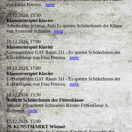
von Elena Petrova.
mehr
20.12.2024, 15:30
Klassenvorspiel Klavier
Arbeitsstätte Wismar, Aula Es spielen SchülerInnen der Klasse
von Annerose Schuldes
mehr
19.12.2024, 17:00
Klassenvorspiel Klavier
Grevesmühlen GAT Raum 311 - Es spielen SchülerInnen der
Klavierklasse von Frau Petrova.
mehr
18.12.2024, 17:00
Klassenvorspiel Klavier
Grevesmühlen GAT Raum 311 - Es spielen SchülerInnen der
Klavierklasse von Frau Petrova.
mehr
18.12.2024, 15:30
Auftritt SchülerInnen der Flötenklasse
Wismar, Pflegeheim Schwarzes Kloster Flötenklasse A.
Bellmann
mehr
15.12.2024, 15:00
29. KUNSTMARKT Wismar
St.-Georgen-Kirche, St.-Georgen-Kirchhof, Ensemble der