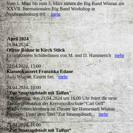
Vom 1. März bis zum 3. März nimmt die Big Band Wismar am
XXVII. Internationalen Big Band Workshop in
Neubrandenburg teil.
mehr
April 2024
28.04.2024
Offene Bühne in Kirch Stück
Es musizieren SchülerInnen von M. und D. Hammerich
mehr
27.04.2024, 15:00
Klassenkonzert Franziska Edane
Aula Wismar, Eintritt frei.
mehr
24.04.2024, 10:00
"Zur Smaragdstadt mit Taifun"
Am Sonntag, den 21.04.2024 um 16:00 Uhr feiert die neue
Theaterproduktion der Kreismusikschule "Carl Orff"
Nordwestmecklenburg im Theater der Hansestadt Wismar
Premiere. Unter dem Titel "Zur Smaragdstadt...
mehr
21.04.2024, 16:00
"Zur Smaragdstadt mit Taifun“