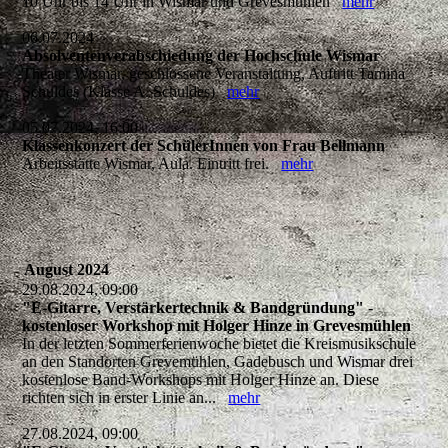
10 Uhr bis 14 Uhr in Wismar und Grevesmühlen
mehr
06.07.2024
Absolventenverabschiedung der Hochschule Wismar
Theater Wismar, geschlossene Veranstaltung, Auftritt Tamina
Schuldes (Klasse A. Schuldes)
mehr
05.07.2024, 16:00
Klassenkonzert der SchülerInnen von Frau Bellmann
Arbeitsstätte Wismar, Aula. Eintritt frei.
mehr
August 2024
29.08.2024, 09:00
"E-Gitarre, Verstärkertechnik & Bandgründung" -
kostenloser Workshop mit Holger Hinze in Grevesmühlen
In der letzten Sommerferienwoche bietet die Kreismusikschule
an den Standorten Grevemühlen, Gadebusch und Wismar drei
kostenlose Band-Workshops mit Holger Hinze an. Diese
richten sich in erster Linie an...
mehr
27.08.2024, 09:00