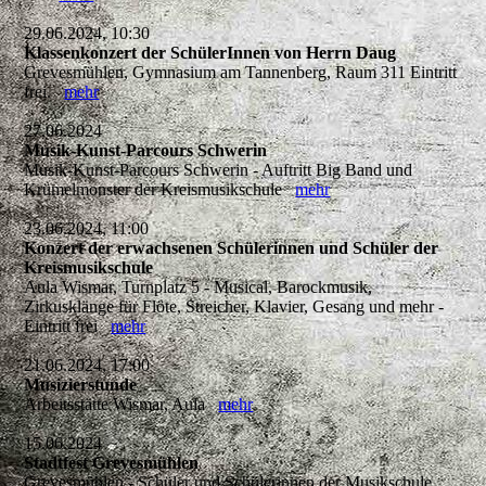
29.06.2024, 10:30
Klassenkonzert der SchülerInnen von Herrn Daug
Grevesmühlen, Gymnasium am Tannenberg, Raum 311 Eintritt
frei.
mehr
27.06.2024
Musik-Kunst-Parcours Schwerin
Musik-Kunst-Parcours Schwerin - Auftritt Big Band und
Krümelmonster der Kreismusikschule
mehr
23.06.2024, 11:00
Konzert der erwachsenen Schülerinnen und Schüler der
Kreismusikschule
Aula Wismar, Turnplatz 5 - Musical, Barockmusik,
Zirkusklänge für Flöte, Streicher, Klavier, Gesang und mehr -
Eintritt frei
mehr
21.06.2024, 17:00
Musizierstunde
Arbeitsstätte Wismar, Aula
mehr
15.06.2024
Stadtfest Grevesmühlen
Grevesmühlen - Schüler und Schülerinnen der Musikschule