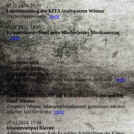
07.11.2024, 16:30
Laternenumzug der KITA Stadtspatzen Wismar
Blechbläserensemble
mehr
03.11.2024, 14:45
Krümelmonsterband beim Klasbachtaler Musiksonntag
mehr
Dezember 2024
23.12.2024, 10:30
Blockflöte und Harfe
Wismar, Malteser Pflegeheim, Flötenklasse A. Bellmann
mehr
21.12.2024, 15:00
Jahresabschlusskonzert mit Krümelmonsterband und Big
Band Wismar
Zeughaus Wismar, Jahresabschlusskonzert gemeinsam mit dem
Jellyfish Jazz Orchestra
mehr
20.12.2024, 17:00
Klassenvorspiel Klavier
Arbeitsstätte Wismar, Aula Es spielen SchülerInnen der Klasse