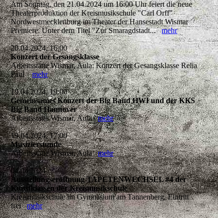
Am Sonntag, den 21.04.2024 um 16:00 Uhr feiert die neue
Theaterproduktion der Kreismusikschule "Carl Orff"
Nordwestmecklenburg im Theater der Hansestadt Wismar
Premiere. Unter dem Titel "Zur Smaragdstadt...
mehr
20.04.2024, 16:00
Konzert der Gesangsklasse
Arbeitsstätte Wismar, Aula: Konzert der Gesangsklasse Relia
Paul
mehr
19.04.2024, 19:00
Gemeinsames Konzert der Big Band HWI und der KKS
Big Band Hannover
Arbeitsstätte Wismar, Aula
mehr
19.04.2024, 17:00
Musizierstunde
Arbeitsstätte Wismar, Aula
mehr
04.04.2024
Ausstellungseröffnung TAPETENWECHSEL #4 der
Kunstklassen der Kreismusikschule
Kreismusikschule im Gymnasium am Tannenberg, Eintritt
frei
mehr