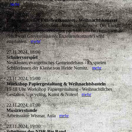
mehr
29.11.2024, 19:00
Grevesmühlener Exzellenzkonzert - Weihnachtskonzert
Grevesmühlen, Rathaussaal - Weihnachtskonzert. Der Eintritt
ist frei, eine Kartenreservierung per Mail info (at) kms-nwm.de
(Stichwort Grevesmühlener Exzellenzkonzerte) wird
empfohlen.
mehr
27.11.2024, 18:00
Schülervorspiel
Neukloster, evangelisches Gemeindehaus - Es spielen
SchülerInnen der Klasse von Heide Nemitz.
mehr
23.11.2024, 15:00
Workshop Papiergestaltung & Weihnachtsbasteln
15-18 Uhr Workshop Papiergestaltung - Weihnachtliches
Gestalten, Upcycling, Kunst & Noten!
mehr
22.11.2024, 17:00
Musizierstunde
Arbeitsstätte Wismar, Aula
mehr
21.11.2024, 19:00
Schultour der NDR Big Band