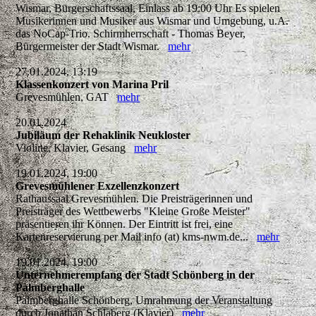
Wismar, Bürgerschaftssaal, Einlass ab 19:00 Uhr Es spielen
Musikerinnen und Musiker aus Wismar und Umgebung, u.A.
das NoCap-Trio. Schirmherrschaft - Thomas Beyer,
Bürgermeister der Stadt Wismar.
mehr
27.01.2024, 13:19
Klassenkonzert von Marina Pril
Grevesmühlen, GAT
mehr
20.01.2024
Jubiläum der Rehaklinik Neukloster
Violine, Klavier, Gesang
mehr
19.01.2024, 19:00
Grevesmühlener Exzellenzkonzert
Rathaussaal Grevesmühlen. Die Preisträgerinnen und
Preisträger des Wettbewerbs "Kleine Große Meister"
präsentieren ihr Können. Der Eintritt ist frei, eine
Kartenreservierung per Mail info (at) kms-nwm.de...
mehr
19.01.2024, 19:00
Unternehmerempfang der Stadt Schönberg in der
Palmberghalle
Palmberghalle Schönberg, Umrahmung der Veranstaltung
durch Jonathan Schlaberg (Klavier)
mehr