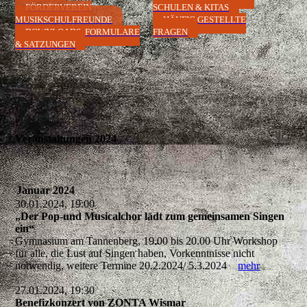
FÖRDERVEREIN
SCHULEN & KITAS
MUSIKSCHULFREUNDE
HÄUFIG GESTELLTE
DOWNLOADS, FORMULARE
FRAGEN
& SATZUNGEN
Veranstaltungen 2024
Januar 2024
30.01.2024, 19:00
„Der Pop-und Musicalchor lädt zum gemeinsamen Singen
ein“
Gymnasium am Tannenberg, 19.00 bis 20.00 Uhr Workshop
für alle, die Lust auf Singen haben, Vorkenntnisse nicht
notwendig, weitere Termine 20.2.2024/ 5.3.2024
mehr
27.01.2024, 19:30
Benefizkonzert von ZONTA Wismar