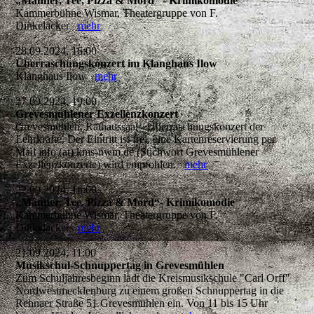
„Männer, Tee, Pizza & Mord“ - Krimikomödie
Kammerbühne Wismar, Theatergruppe von F.
Dinkelacker
mehr
28.09.2024, 16:00
Überraschungskonzert im Klanghaus Ilow
Klanghaus Ilow
mehr
27.09.2024, 19:00
Grevesmühlener Exzellenzkonzert
Grevesmühlen, Rathaussaal - Überraschungskonzert der
Lehrkräfte. Der Eintritt ist frei, eine Kartenreservierung per
Mail info (at) kms-nwm.de (Stichwort Grevesmühlener
Exzellenzkonzerte) wird empfohlen.
mehr
22.09.2024, 16:00
„Männer, Tee, Pizza & Mord“- Krimikomödie
Kammerbühne Wismar, Theatergruppe von F.
Dinkelacker
mehr
21.09.2024, 11:00
Musikschul-Schnuppertag in Grevesmühlen
Zum Schuljahresbeginn lädt die Kreismusikschule "Carl Orff"
Nordwestmecklenburg zu einem großen Schnuppertag in die
Rehnaer Straße 51 Grevesmühlen ein. Von 11 bis 15 Uhr