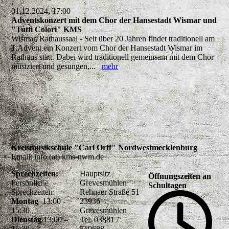
01.12.2024, 17:00
Adventskonzert mit dem Chor der Hansestadt Wismar und
"Tutti Colori" KMS
Wismar, Rathaussaal - Seit über 20 Jahren findet traditionell am
1.Advent ein Konzert vom Chor der Hansestadt Wismar im
Rathaus statt. Dabei wird traditionell gemeinsam mit dem Chor
musiziert und gesungen,...
mehr
Kreismusikschule "Carl Orff" Nordwestmecklenburg
Email: info (at) kms-nwm.de
Sprechzeiten:
Hauptsitz
Öffnungszeiten an
Persönliche
Grevesmühlen
Schultagen
Sprechzeiten:
Rehnaer Straße 51
Montag
13:00 -
23936
15:30
Grevesmühlen
Dienstag
13:00 –
Tel. 03881 /
15:30
719688