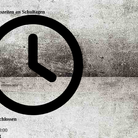
szeiten an Schultagen
schlossen
0
:
00
g