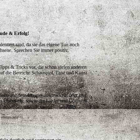
ude & Erfolg!
entiert sind, da sie das eigene Tun noch
hsene. Sprechen Sie immer positiv,
ipps & Tricks vor, die schon vielen anderen
uf die Bereiche Schauspiel, Tanz und Kunst
inen aus dem Internet ausdrucken, oder lass
es Übens ein, sowie die Lieder und Übungen