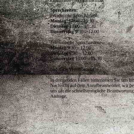
Email: info (at) kms-nwm.de
Sprechzeiten:
Persönliche Sprechzeiten:
Montag
13:00 - 15:30
Dienstag
13:00 – 15:30
Donnerstag
9:30 – 12.00
Telefonische Sprechzeiten:
Montag
9:30 – 12:00
Dienstag
9:30 – 12:00
Donnerstag
13:00 – 15:30
und nach Vereinbarung
In dringenden Fällen hinterlassen Sie uns bit
Nachricht auf dem Anrufbeantworter, wir 
uns um die schnellstmögliche Beantwortung 
Anfrage.