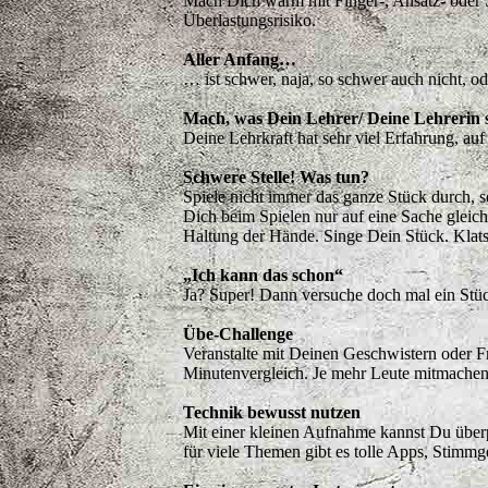
Mach Dich warm mit Finger-, Ansatz- oder S
Überlastungsrisiko.
Aller Anfang…
… ist schwer, naja, so schwer auch nicht, o
Mach, was Dein Lehrer/ Deine Lehrerin 
Deine Lehrkraft hat sehr viel Erfahrung, auf
Schwere Stelle! Was tun?
Spiele nicht immer das ganze Stück durch, s
Dich beim Spielen nur auf eine Sache gleic
Haltung der Hände. Singe Dein Stück. Klat
„Ich kann das schon“
Ja? Super! Dann versuche doch mal ein Stüc
Übe-Challenge
Veranstalte mit Deinen Geschwistern oder
Minutenvergleich. Je mehr Leute mitmachen, 
Technik bewusst nutzen
Mit einer kleinen Aufnahme kannst Du überpr
für viele Themen gibt es tolle Apps, Stimmg