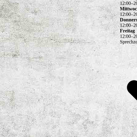
12
:
00
–
2
Mittwo
12
:
00
–
2
Donners
12
:
00
–
2
Freitag
12
:
00
–
2
Sprechz