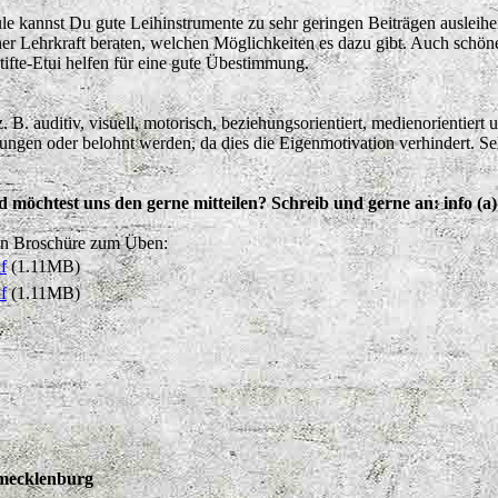
e kannst Du gute Leihinstrumente zu sehr geringen Beiträgen ausleihen
r Lehrkraft beraten, welchen Möglichkeiten es dazu gibt. Auch schöne 
tifte-Etui helfen für eine gute Übestimmung.
 B. auditiv, visuell, motorisch, beziehungsorientiert, medienorientiert 
wungen oder belohnt werden, da dies die Eigenmotivation verhindert. Sel
d möchtest uns den gerne mitteilen? Schreib und gerne an: info (
nen Broschüre zum Üben:
f
(1.11MB)
f
(1.11MB)
tmecklenburg