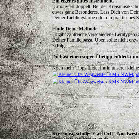
Ein eigenes gutes Instrument…
…motiviert doppelt. Bei der Kreismusikschul
etwas ganz Besonderes. Lass Dich von Deine
Deiner Lieblingsfarbe oder ein praktisches S
Finde Deine Methode
Es gibt zahlreiche verschiedene Lerntypen (z.
Deiner Familie passt. Üben sollte nicht erz
Erfolg.
Du hast einen super Übetipp entdeckt un
Noch mehr Tipps findet Ihr in unserer klei
Kleiner Übe-Wegweister KMS NWM.pd
Kleiner Übe-Wegweister KMS NWM.pd
Kreismusikschule "Carl Orff" Nordwes