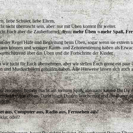
n, liebe Schüler, liebe Eltern,
icht nicht überrascht sein, aber: nur mit Üben kommt Ihr weiter.
scht Euch aber die Zauberformel, denn:
mehr Üben = mehr Spaß, Fre
n der Regel Hilfe und Begleitung beim Üben, sogar wenn sie extrem tal
teuern können und weniger Raum- und Zeitorientierung haben als Erwac
ertschätzend über das Üben und die Fortschritte der Kinder.
wir nicht für Euch übernehmen, aber wir stellen Euch gerne ein paar T
n und Musikschülern geholfen haben. Alle Hinweise lassen sich auch a
n/ zeichnen/ basteln macht am meisten Spaß, alternativ kannst Du Dir e
ehrkraft einen geben. Darin trägst Du den Wochentag und die Dauer d
richt.
et aus, Computer aus, Radio aus, Fernsehen aus!
 klar, oder?