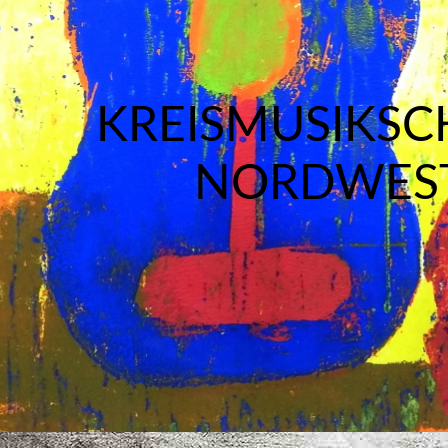
KREISMUSIKSC
NORDWES