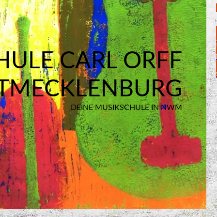
HULE CARL ORFF
TMECKLENBURG
DEINE MUSIKSCHULE IN NWM