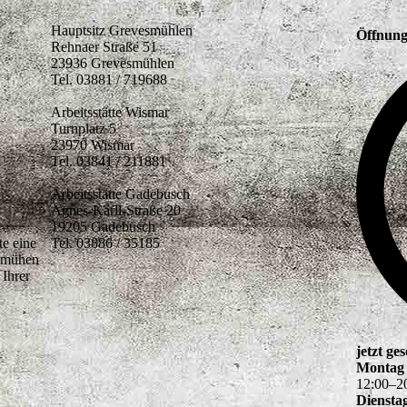
Hauptsitz Grevesmühlen
Öffnung
Rehnaer Straße 51
23936 Grevesmühlen
Tel. 03881 / 719688
Arbeitsstätte Wismar
Turnplatz 5
23970 Wismar
Tel. 03841 / 211881
Arbeitsstätte Gadebusch
Agnes-Karll-Straße 20
19205 Gadebusch
te eine
Tel. 03886 / 35185
bemühen
Ihrer
jetzt ge
Montag
12
:
00
–
2
Diensta