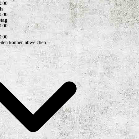
0
:
00
ch
0
:
00
tag
0
:
00
0
:
00
eiten können abweichen