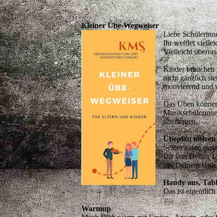
Kleiner Übe-Wegweiser
Liebe Schülerinne
Ihr werdet vielle
Vielleicht überra
Kinder brauchen i
nicht gänzlich s
motivierend und w
Das Üben können 
Musikschülerinne
übertragen.
Übeplan nutzen
Selber einen male
Dir von Deiner L
aus Deinem Unter
Handy aus, Tabl
Das ist eigentlich
Warmup