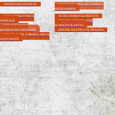
ÄNDERUNGSANTRAG
UNSER MUSIKSCHULPORTAL
SPEEDADMIN
VERANSTALTUNGS-
SCHULFERIEN & FRISTEN
ANFRAGE
INFORMATIONEN FÜR
FÖRDERVEREIN
SCHULEN & KITAS
MUSIKSCHULFREUNDE
HÄUFIG GESTELLTE FRAGEN
DOWNLOADS, FORMULARE &
SATZUNGEN