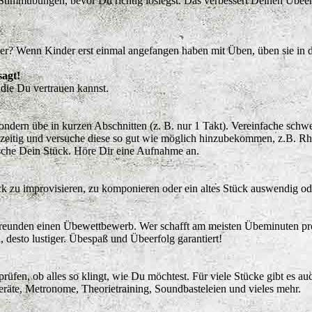
timmübungen, bevor Du richtig loslegst. Das verbessert Deinen Übeerfo
der? Wenn Kinder erst einmal angefangen haben mit Üben, üben sie in d
sagt!
 die Du vertrauen kannst.
ondern übe in kurzen Abschnitten (z. B. nur 1 Takt). Vereinfache schwe
hzeitig und versuche diese so gut wie möglich hinzubekommen, z.B. R
sche Dein Stück. Höre Dir eine Aufnahme an.
k zu improvisieren, zu komponieren oder ein altes Stück auswendig ode
 Freunden einen Übewettbewerb. Wer schafft am meisten Übeminuten p
desto lustiger. Übespaß und Übeerfolg garantiert!
üfen, ob alles so klingt, wie Du möchtest. Für viele Stücke gibt es a
eräte, Metronome, Theorietraining, Soundbasteleien und vieles mehr.