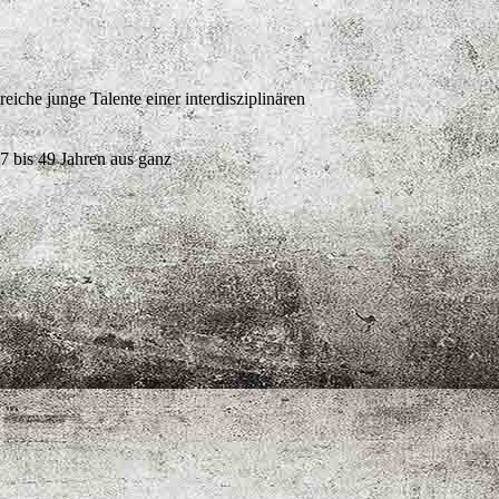
iche junge Talente einer interdisziplinären
 bis 49 Jahren aus ganz