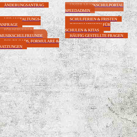
ÄNDERUNGSANTRAG
UNSER MUSIKSCHULPORTAL
SPEEDADMIN
VERANSTALTUNGS-
SCHULFERIEN & FRISTEN
ANFRAGE
INFORMATIONEN FÜR
FÖRDERVEREIN
SCHULEN & KITAS
MUSIKSCHULFREUNDE
HÄUFIG GESTELLTE FRAGEN
DOWNLOADS, FORMULARE &
SATZUNGEN