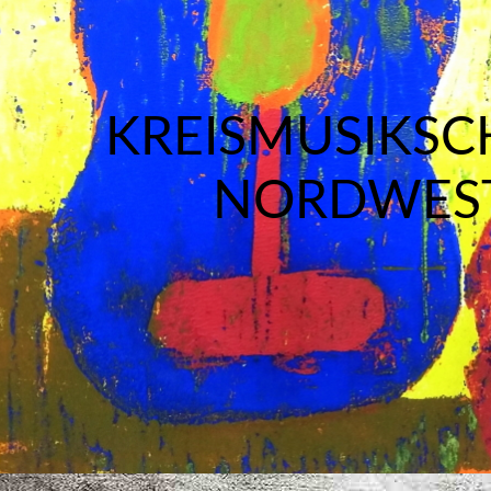
KREISMUSIKSC
NORDWES