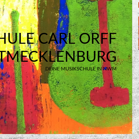
HULE CARL ORFF
TMECKLENBURG
DEINE MUSIKSCHULE IN NWM