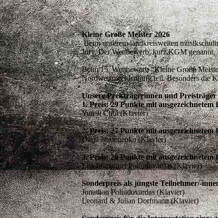
Kleine Große Meister 2026
Beim unserem landkreisweiten musikschulinte
Jury. Der Wettbewerb, kurz KGM genannt, fin
Beim 15. Wettbewerb "Kleine Große Meister
Nordwestmecklenburg teil. Besonders die Kl
Unsere Preisträgerinnen und Preisträger
1. Preis: 29 Punkte mit ausgezeichnetem 
Yun Ji Choi (Klavier)
2. Preis: 27 Punkte mit ausgezeichnetem 
Darja Nadenenko (Klavier)
3. Preis: 26 Punkte mit ausgezeichnete
Elia Immanuel Poliudovardas (Klavier)
Sonderpreis als jüngste Teilnehmer/-inne
Jonathan Poliudovardas (Klavier)
Leonard & Julian Dorfmann (Klavier)