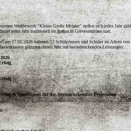
rnen Wettbewerb "Kleine Große Meister" stellen sich jedes Jahr zahlre
det jedes Jahr traditionell im Januar in Grevesmühlen statt.
" am 17.01.2026 nahmen 53 Schülerinnen und Schüler im Altern von 7
avierklassen glänzten dieses Jahr mit beeindruckenden Leistungen.
 2026
Erfolg
Erfolg
m Erfolg & Sonderpreis für das beeindruckendste Programm
n: