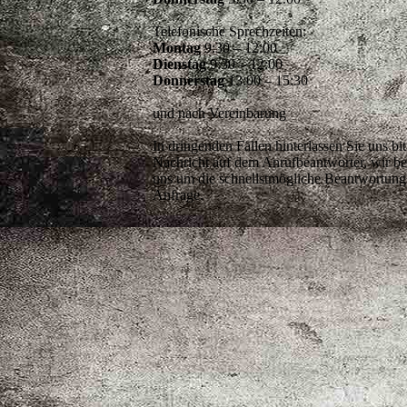
Telefonische Sprechzeiten:
Montag
9:30 – 12:00
Dienstag
9:30 – 12:00
Donnerstag
13:00 – 15:30
und nach Vereinbarung
In dringenden Fällen hinterlassen Sie uns bit
Nachricht auf dem Anrufbeantworter, wir 
uns um die schnellstmögliche Beantwortung 
Anfrage.