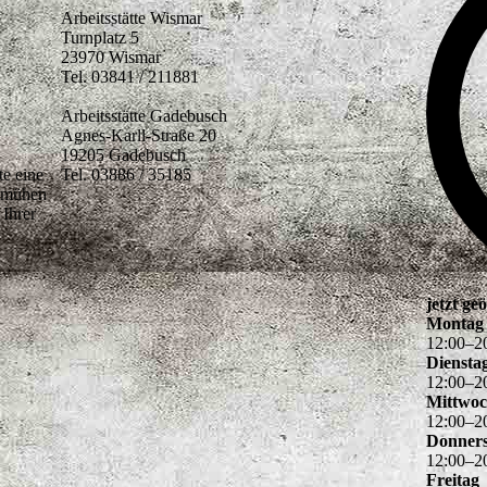
Arbeitsstätte Wismar
Turnplatz 5
23970 Wismar
Tel. 03841 / 211881
Arbeitsstätte Gadebusch
Agnes-Karll-Straße 20
19205 Gadebusch
te eine
Tel. 03886 / 35185
bemühen
Ihrer
jetzt geö
Montag
12
:
00
–
2
Diensta
12
:
00
–
2
Mittwo
12
:
00
–
2
Donners
12
:
00
–
2
Freitag