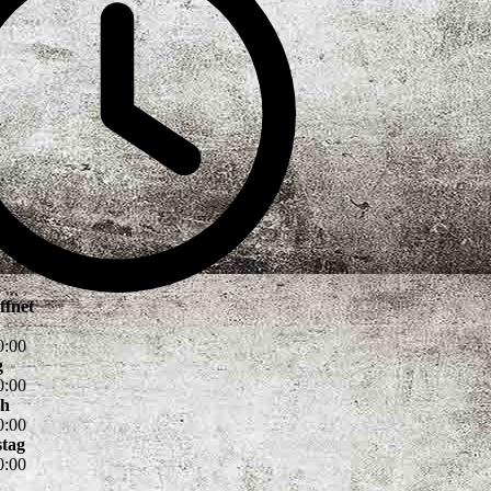
ffnet
0
:
00
g
0
:
00
ch
0
:
00
tag
0
:
00