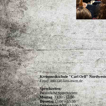
Kreismusikschule "Carl Orff" Nordwes
Email: info (at) kms-nwm.de
Sprechzeiten:
Persönliche Sprechzeiten:
Montag
13:00 - 15:30
Dienstag
13:00 – 15:30
Donnerstag
9:30 – 12.00