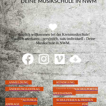
DEINE MUSIKSCHULE IN NWM
Herzlich willkommen bei der Kreismusikschule!
Staatlich anerkannt - persönlich, nah, individuell - Deine
Musikschule in NWM.
ANMELDUNG
KÜNDIGUNG
ÄNDERUNGSANTRAG
UNSER MUSIKSCHULPORTAL
SPEEDADMIN
VERANSTALTUNGS-
SCHULFERIEN & FRISTEN
ANFRAGE
INFORMATIONEN FÜR