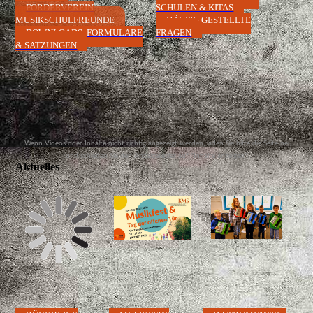
FÖRDERVEREIN
SCHULEN & KITAS
MUSIKSCHULFREUNDE
HÄUFIG GESTELLTE
DOWNLOADS, FORMULARE
FRAGEN
& SATZUNGEN
Wenn Videos oder Inhalte nicht richtig angezeigt werden, laden Sie bitte die Seite neu
und schieben Sie den Anzeigeregler auf "Inhalte anzeigen".
Aktuelles