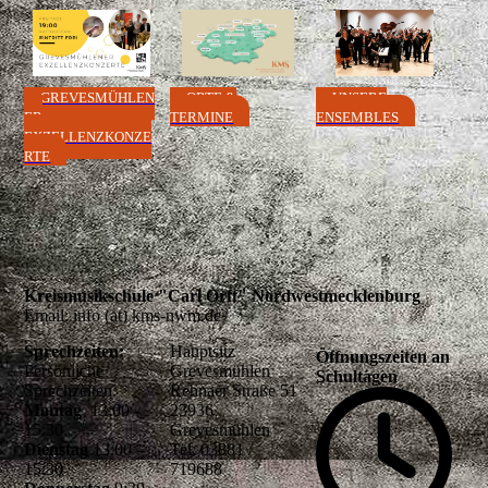
GREVESMÜHLEN
ORTE &
UNSERE
ER
TERMINE
ENSEMBLES
EXZELLENZKONZE
RTE
Kreismusikschule "Carl Orff" Nordwestmecklenburg
Email: info (at) kms-nwm.de
Sprechzeiten:
Hauptsitz
Öffnungszeiten an
Persönliche
Grevesmühlen
Schultagen
Sprechzeiten:
Rehnaer Straße 51
Montag
13:00 -
23936
15:30
Grevesmühlen
Dienstag
13:00 –
Tel. 03881 /
15:30
719688