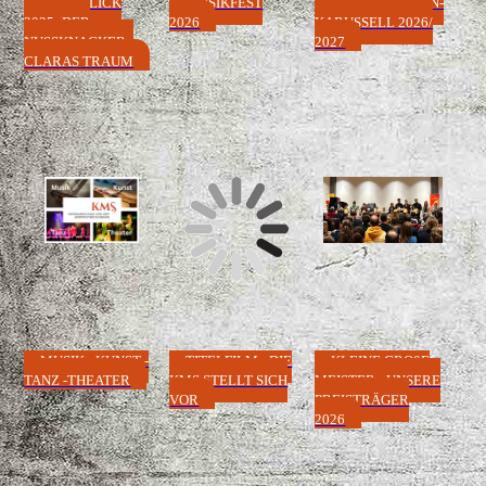
RÜCKBLICK
MUSIKFEST
INSTRUMENTEN-
2025: DER
2026
KARUSSELL 2026/
NUSSKNACKER -
2027
CLARAS TRAUM
MUSIK - KUNST -
TITELFILM - DIE
KLEINE GROßE
TANZ -THEATER
KMS STELLT SICH
MEISTER - UNSERE
VOR
PREISTRÄGER
2026