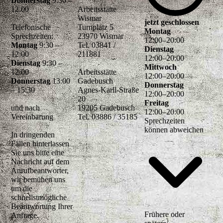
Donnerstag
9:30 –
12.00
Arbeitsstätte
Wismar
jetzt geschlossen
Telefonische
Turnplatz 5
Montag
Sprechzeiten:
23970 Wismar
12
:
00
–
20
:
00
Montag
9:30 –
Tel. 03841 /
Dienstag
12:00
211881
12
:
00
–
20
:
00
Dienstag
9:30 –
Mittwoch
12:00
Arbeitsstätte
12
:
00
–
20
:
00
Donnerstag
13:00
Gadebusch
Donnerstag
– 15:30
Agnes-Karll-Straße
12
:
00
–
20
:
00
20
Freitag
und nach
19205 Gadebusch
12
:
00
–
20
:
00
Vereinbarung
Tel. 03886 / 35185
Sprechzeiten
können abweichen
In dringenden
Fällen hinterlassen
Sie uns bitte eine
Nachricht auf dem
Anrufbeantworter,
wir bemühen uns
um die
schnellstmögliche
Beantwortung Ihrer
Frühere oder
Anfrage.