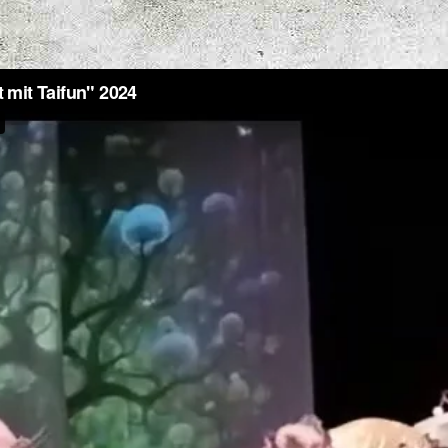
GE
Herzlic
Staatli
SMUSIKSCHULE
CARL ORFF