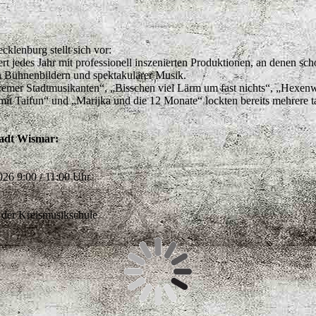
lenburg stellt sich vor:
t jedes Jahr mit professionell inszenierten Produktionen, an denen sch
 Bühnenbildern und spektakulärer Musik.
mer Stadtmusikanten“, „Bisschen viel Lärm um fast nichts“, „Hexenwahl
it Taifun“ und „Marijka und die 12 Monate“ lockten bereits mehrere t
tadt Wismar:
026 9:00 / 11:00 Uhr
der Kreismusikschule
AKTUELLES
ÜBER D
PROJEKTE
VERANSTAL