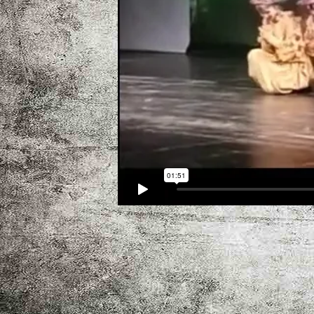
NORDWES
Theaterklasse Greves
Der beste Theaternachwu
Die Schauspielklasse Gr
die Jüngsten mitwirken