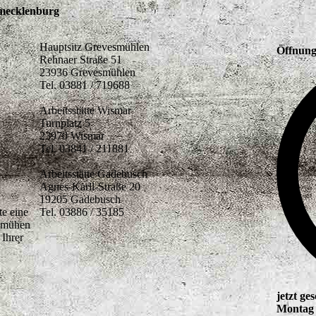
en Abenteuer der Bremer Stadtmusikanten“, „Bisschen viel Lärm um fas
d’s richtig paradiesisch“, „Es war einmal in Bagdad“, „Zur Smaragdsta
ate“ lockten bereits mehrere tausend Theatergäste an.
heater der Hansestadt Wismar:
6:00 Uhr
n & Kitas: 29.04.2026 9:00 / 11:00 Uhr
6 16:00 Uhr
anstaltungskalender
der Kreismusikschule