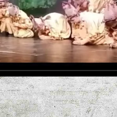
TMECKLENBU
RG
DEINE MUSIKSCHULE IN NWM
mühlen
chs in Nordwestmecklenburg stellt sich vor:
evesmühlen begeistert jedes Jahr mit professionell inszenierten Produk
 – mit herausragenden Kostümen, farbenprächtigen Bühnenbildern und 