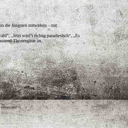
on die Jüngsten mitwirken – mit
“, „Jetzt wird’s richtig paradiesisch“, „Es
ausend Theatergäste an.
IE KMS
ORTE & TERMINE
TUNGEN 2026
KOLLEGIUM