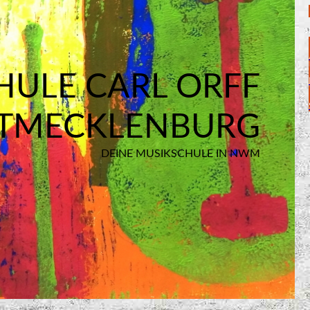
HULE CARL ORFF
TMECKLENBURG
DEINE MUSIKSCHULE IN NWM