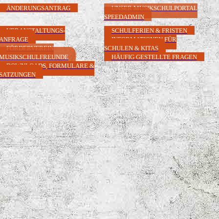
ÄNDERUNGSANTRAG
UNSER MUSIKSCHULPORTAL
SPEEDADMIN
VERANSTALTUNGS-
SCHULFERIEN & FRISTEN
ANFRAGE
INFORMATIONEN FÜR
FÖRDERVEREIN
SCHULEN & KITAS
MUSIKSCHULFREUNDE
HÄUFIG GESTELLTE FRAGEN
DOWNLOADS, FORMULARE &
SATZUNGEN