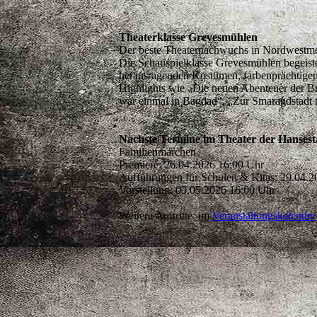
Theaterklasse Grevesmühlen
Der beste Theaternachwuchs in Nordwestmeck
Die Schauspielklasse Grevesmühlen begeister
herausragenden Kostümen, farbenprächtigen
Highlights wie „Die neuen Abenteuer der Bre
war einmal in Bagdad“, „Zur Smaragdstadt m
Nächste Termine im Theater der Hanses
Familienmärchen
Premiere: 26.04.2026 16:00 Uhr
Aufführungen für Schulen & Kitas: 29.04.2
Vorstellung: 03.05.2026 16:00 Uhr
Weitere Auftritte: im
Veranstaltungskalender