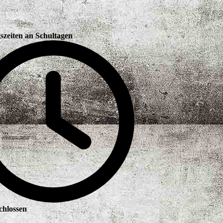
t nichts“,
dt mit Taifun“ und