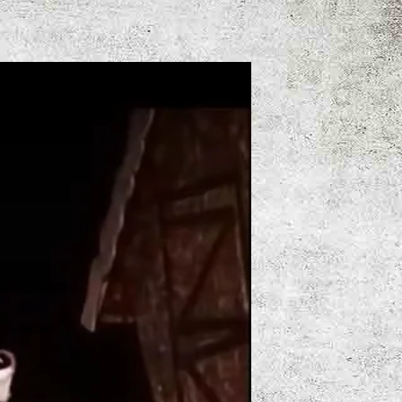
BÜHREN
h willkommen bei der Kreismusikschule!
ch anerkannt - persönlich, nah, individuell
- Deine Musikschule in NWM.