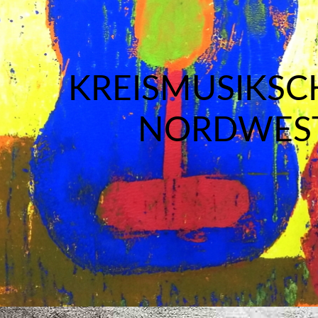
KREISMUSIKSC
NORDWES