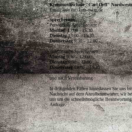
Highlights wie „Die neu
„Hexenwahl“, „Jetzt wir
„Marijka und die 12 Mon
Nächste Termine im T
Familienmärchen
Premiere: 26.04.2026 1
Aufführungen für Schule
Vorstellung: 03.05.202
Weitere Auftritte: im
Ver