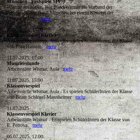
München - Festspiele MV
Wismar am Hafen, Big Band Wismar als Vorband der
Jazzrausch Big Band München bei einem Konzert der
Festspiele MV
mehr
12.07.2025, 15:00
Klassenvorspiel Klavier
Arbeitsstätte Wismar, Aula - Es spielen SchülerInnen der Klasse
von Frau Hasuno.
mehr
11.07.2025, 17:00
Musizierstunde
Arbeitsstätte Wismar, Aula
mehr
11.07.2025, 15:00
Klassenvorspiel
Arbeitsstelle Wismar, Aula - Es spielen SchülerInnen der Klasse
von Beate Schlegel-Mannheimer
mehr
11.07.2025
Klassenvorspiel Klavier
Arbeitsstätte Wismar - Es spielen SchülerInnen der Klasse von
E. Petrova.
mehr
06.07.2025, 12:00