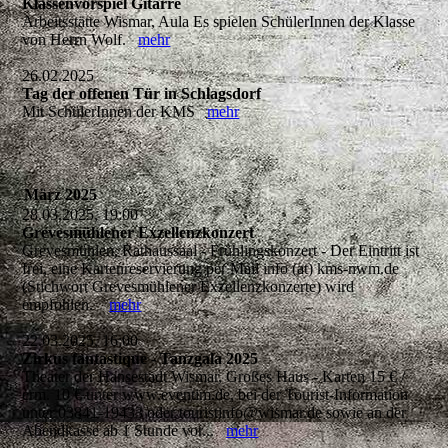
Klassenvorspiel Gitarre
Arbeitsstätte Wismar, Aula Es spielen SchülerInnen der Klasse
von Herrn Wolf.
mehr
26.02.2025
Tag der offenen Tür in Schlagsdorf
Mit SchülerInnen der KMS
mehr
März 2025
28.03.2025, 19:00
Grevesmühlener Exzellenzkonzert
Grevesmühlen, Rathaussaal - Frühlingskonzert - Der Eintritt ist
frei, eine Kartenreservierung per Mail info (at) kms-nwm.de
(Stichwort Grevesmühlener Exzellenzkonzerte) wird
empfohlen.
mehr
22.03.2025, 16:00
Zirkus fantastique - Tanzgala 2025
Theater der Hansestadt Wismar, Großes Haus - Karten 15 € /
erm. 10 € unter www.eventim.de, bei der Tourist-Information
unter 03841-19433 oder touristinfo@wismar.de sowie an der
Abendkasse ab 1 Stunde vor...
mehr