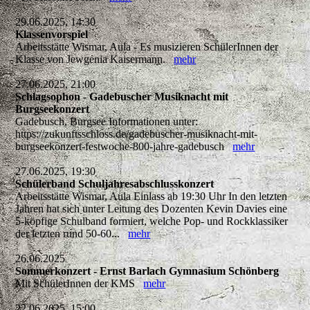
29.06.2025, 14:30
Klassenvorspiel
Arbeitsstätte Wismar, Aula - Es musizieren SchülerInnen der
Klasse von Jewgenia Kaisermann.
mehr
27.06.2025, 21:00
Schlagsophon - Gadebuscher Musiknacht mit
Burgseekonzert
Gadebusch, Burgsee Informationen unter:
https://zukunftsschloss.de/gadebuscher-musiknacht-mit-
burgseekonzert-festwoche-800-jahre-gadebusch
mehr
27.06.2025, 19:30
Schülerband Schuljahresabschlusskonzert
Arbeitsstätte Wismar, Aula Einlass ab 19:30 Uhr In den letzten
Jahren hat sich unter Leitung des Dozenten Kevin Davies eine
5-köpfige Schulband formiert, welche Pop- und Rockklassiker
der letzten rund 50-60...
mehr
26.06.2025
Sommerkonzert - Ernst Barlach Gymnasium Schönberg
Mit SchülerInnen der KMS
mehr
22.06.2025, 15:00