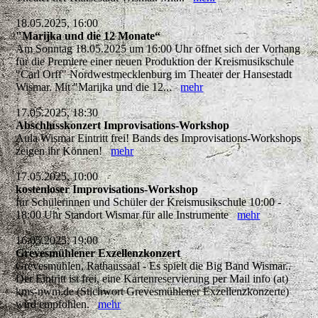
18.05.2025, 16:00
"Marijka und die 12 Monate“
Am Sonntag 18.05.2025 um 16:00 Uhr öffnet sich der Vorhang
für die Premiere einer neuen Produktion der Kreismusikschule
"Carl Orff" Nordwestmecklenburg im Theater der Hansestadt
Wismar. Mit "Marijka und die 12...
mehr
17.05.2025, 18:30
Abschlusskonzert Improvisations-Workshop
Aula Wismar Eintritt frei! Bands des Improvisations-Workshops
zeigen ihr Können!
mehr
17.05.2025, 10:00
kostenloser Improvisations-Workshop
für Schülerinnen und Schüler der Kreismusikschule 10:00 -
18:00 Uhr Standort Wismar für alle Instrumente
mehr
16.05.2025, 19:00
Grevesmühlener Exzellenzkonzert
Grevesmühlen, Rathaussaal - Es spielt die Big Band Wismar..
Der Eintritt ist frei, eine Kartenreservierung per Mail info (at)
kms-nwm.de (Stichwort Grevesmühlener Exzellenzkonzerte)
wird empfohlen.
mehr