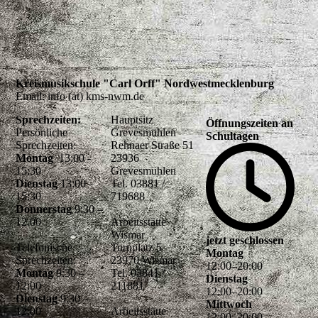
Kreismusikschule "Carl Orff" Nordwestmecklenburg
Email: info (at) kms-nwm.de
Sprechzeiten:
Hauptsitz
Öffnungszeiten an
Persönliche
Grevesmühlen
Schultagen
Sprechzeiten:
Rehnaer Straße 51
Montag
13:00 -
23936
15:30
Grevesmühlen
Dienstag
13:00 –
Tel. 03881 /
15:30
719688
Donnerstag
9:30 –
12.00
Arbeitsstätte
Wismar
jetzt geschlossen
Telefonische
Turnplatz 5
Montag
Sprechzeiten:
23970 Wismar
12
:
00
–
20
:
00
Montag
9:30 –
Tel. 03841 /
Dienstag
12:00
211881
12
:
00
–
20
:
00
Dienstag
9:30 –
Mittwoch
12:00
Arbeitsstätte
12
:
00
–
20
:
00