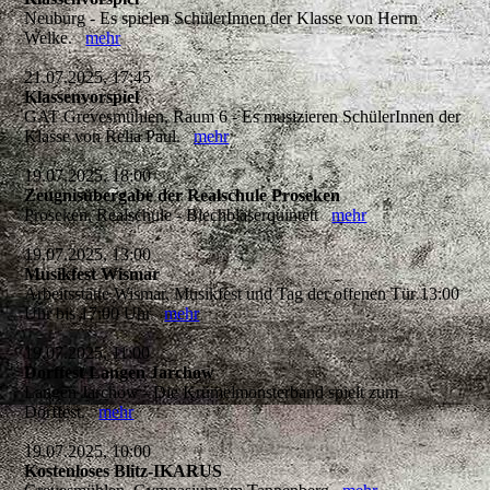
Neuburg - Es spielen SchülerInnen der Klasse von Herrn
Welke.
mehr
21.07.2025, 17:45
Klassenvorspiel
GAT Grevesmühlen, Raum 6 - Es musizieren SchülerInnen der
Klasse von Relia Paul.
mehr
19.07.2025, 18:00
Zeugnisübergabe der Realschule Proseken
Proseken, Realschule - Blechbläserquintett
mehr
19.07.2025, 13:00
Musikfest Wismar
Arbeitsstätte Wismar, Musikfest und Tag der offenen Tür 13:00
Uhr bis 17:00 Uhr
mehr
19.07.2025, 11:00
Dorffest Langen Jarchow
Langen Jarchow - Die Krümelmonsterband spielt zum
Dorffest.
mehr
19.07.2025, 10:00
Kostenloses Blitz-IKARUS