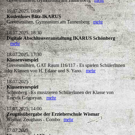
Grevesmühlen, Gymnasium am Tannenberg
mehr
19.07.2025, 10:00
Kostenloses Blitz-IKARUS
Grevesmühen, Gymnasium am Tannenberg
mehr
18.07.2025, 18:30
Digitale Abschlussveranstaltung IKARUS Schönberg
mehr
18.07.2025, 17:30
Klassenvorspiel
Grevesmühlen, GAT Raum 116/117 - Es spielen SchülerInnen
der Klassen von H. Edane und S. Yano.
mehr
18.07.2025
Klassenvorspiel
Schönberg - Es musizieren SchülerInnen der Klasse von
Tatevik Grigoryan.
mehr
17.07.2025, 14:00
Zeugnisübergabe der Erzieherschule Wismar
Wismar, Zeughaus - Combo
mehr
17.07.2025