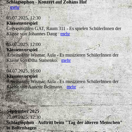
Schlagsophon - Konzert auf Zoltáns Hof
mehr
05.07.2025, 12:30
Klassenvorspiel
Grevesmühlen GAT, Raum 311 - Es spielen SchülerInnen der
Klasse von Johannes Daug
mehr
05.07.2025, 12:00
Klassenvorspiel
Arbeitsstätte Wismar, Aula - Es musizieren SchülerInnen der
Klasse von Olha Statsenko.
mehr
04.07.2025, 16:00
Klassenvorspiel
Arbeitsstätte Wismar, Aula - Es musizieren SchülerInnen der
Klasse von Annette Bellmann.
mehr
September 2025
27.09.2025, 12:30
Schlagsophon - Auftritt beim "Tag der älteren Menschen"
in Boltenhagen