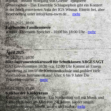
Wismar, "Johann Wolfgang von Goethe" Integrierte
Gesamtschule - Das Ensemble Schlagsophon gibt ein Konzert
in der frisch renovierten Aula der IGS Wismar. Eintritt frei, aber
Reservierung unter info@kms-nwm.de...
mehr
08.03.2025, 10:00
Fairbunden Familienmesse
Wismar, Thormann Speicher - 10:00 bis 18:00 Uhr
mehr
April 2025
30.04.2025, 10:30
Blitz-Instrumentenkarussell für Schulklassen ABGESAGT
GAT Grevesmühlen 10:30 - ca. 12:00 Uhr Kommt an Eurem
Wandertag zu uns in die Kreismusikschule und probiert viele
verschiedene Instrumente aus! Alter: 6 bis 9 Jahre Die
Teilnehmerzahl ist...
mehr
08.04.2025, 15:00
Kalkhorster Kinderkram
Kalkhorst, Am Sportplatz - Ein Nachmittag voll mit Musik und
Kunst für Kinder im Alter von 2-8 Jahren. Lieder singen,
Instrumente ausprobieren, tanzen und malen
mehr