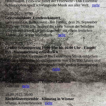
Boltenhagen, Festwiese hinter der Feuerwehr - Das Ensemble
Schlagsophon spielt schwungvolle Musik aus aller Welt.
mehr
26.09.2025, 19:00
Grevesmühlener Exzellenzkonzert
Grevesmühlen, Rathaussaal - Am Freitag, dem 26. September
2025, um 19:00 Uhr, beginnt die vierte Saison der beliebten
„Grevesmühlener Exzellenzkonzerte“ mit einem festlichen
Auftakt. Zu diesem besonderen...
mehr
20.09.2025, 13:00
Großer Schnuppertag 13:00 Uhr bis 16:00 Uhr - Eintritt
frei - Voranmeldung erforderlich
Grevesmühlen, Gymnasium am Tannenberg Musik entdecken
für Groß und Klein: Musikbegeisterte von 3 bis 100 Jahren sind
am 20.09.2025 herzlich eingeladen zum großen Schnuppertag
in der Kreismusikschule am...
mehr
20.09.2025
Krümelmonsterband - Dorffest Gallentin
Gallentin
mehr
19.09.2025, 16:00
Blechbläserensemble - Klimatag in Wismar
Wismar, Krämerbrunnen
mehr