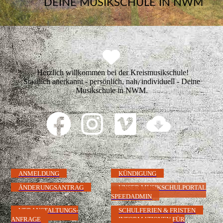
DEINE MUSIKSCHULE IN NWM
Herzlich willkommen bei der Kreismusikschule!
Staatlich anerkannt - persönlich, nah, individuell - Deine
Musikschule in NWM.
ANMELDUNG
KÜNDIGUNG
ÄNDERUNGSANTRAG
UNSER MUSIKSCHULPORTAL
SPEEDADMIN
VERANSTALTUNGS-
SCHULFERIEN & FRISTEN
ANFRAGE
INFORMATIONEN FÜR