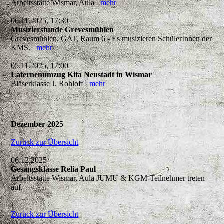
Arbeitsstätte Wismar, Aula
mehr
06.11.2025, 17:30
Musizierstunde Grevesmühlen
Grevesmühlen, GAT, Raum 6 - Es musizieren SchülerInnen der
KMS.
mehr
05.11.2025, 17:00
Laternenumzug Kita Neustadt in Wismar
Bläserklasse J. Rohloff
mehr
Dezember 2025
Zurück zur Übersicht
06.12.2025
Gesangsklasse Relia Paul
Arbeitsstätte Wismar, Aula JUMU & KGM-Teilnehmer treten
auf.
Zurück zur Übersicht