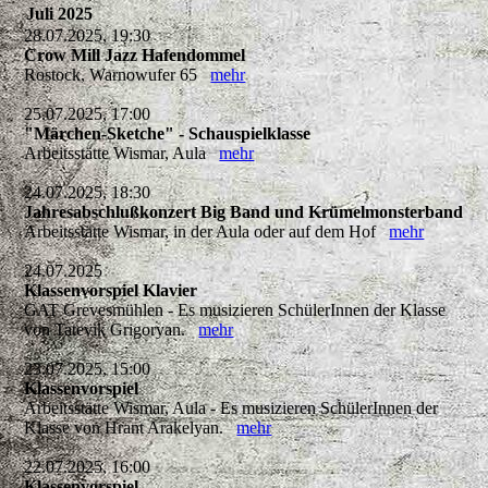
Juli 2025
28.07.2025, 19:30
Crow Mill Jazz Hafendommel
Rostock, Warnowufer 65
mehr
25.07.2025, 17:00
"Märchen-Sketche" - Schauspielklasse
Arbeitsstätte Wismar, Aula
mehr
24.07.2025, 18:30
Jahresabschlußkonzert Big Band und Krümelmonsterband
Arbeitsstätte Wismar, in der Aula oder auf dem Hof
mehr
24.07.2025
Klassenvorspiel Klavier
GAT Grevesmühlen - Es musizieren SchülerInnen der Klasse
von Tatevik Grigoryan.
mehr
23.07.2025, 15:00
Klassenvorspiel
Arbeitsstätte Wismar, Aula - Es musizieren SchülerInnen der
Klasse von Hrant Arakelyan.
mehr
22.07.2025, 16:00
Klassenvorspiel