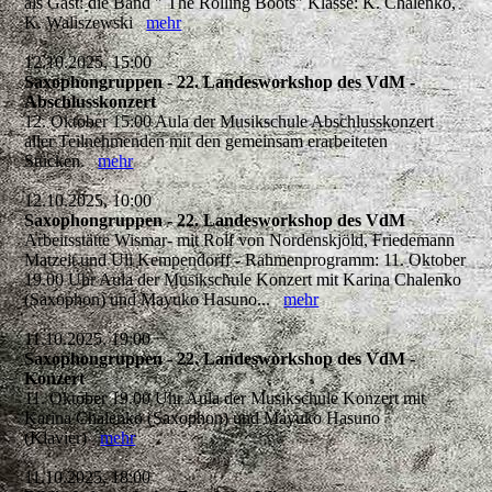
als Gast: die Band " The Rolling Boots" Klasse: K. Chalenko,
K. Waliszewski
mehr
12.10.2025, 15:00
Saxophongruppen - 22. Landesworkshop des VdM -
Abschlusskonzert
12. Oktober 15:00 Aula der Musikschule Abschlusskonzert
aller Teilnehmenden mit den gemeinsam erarbeiteten
Stücken.
mehr
12.10.2025, 10:00
Saxophongruppen - 22. Landesworkshop des VdM
Arbeitsstätte Wismar- mit Rolf von Nordenskjöld, Friedemann
Matzeit und Uli Kempendorff - Rahmenprogramm: 11. Oktober
19.00 Uhr Aula der Musikschule Konzert mit Karina Chalenko
(Saxophon) und Mayuko Hasuno...
mehr
11.10.2025, 19:00
Saxophongruppen - 22. Landesworkshop des VdM -
Konzert
11. Oktober 19.00 Uhr Aula der Musikschule Konzert mit
Karina Chalenko (Saxophon) und Mayuko Hasuno
(Klavier)
mehr
11.10.2025, 18:00