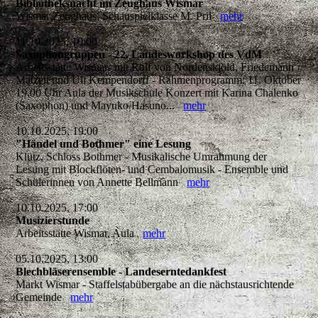
Bibliotheksnacht im Zeughaus Wismar
Wismar Zeughaus, Schauspielklasse M. Pril
mehr
11.10.2025, 10:00
Saxophongruppen - 22. Landesworkshop des VdM
Arbeitsstätte Wismar- mit Rolf von Nordenskjöld, Friedemann
Matzeit und Uli Kempendorff - Rahmenprogramm: 11. Oktober
19.00 Uhr Aula der Musikschule Konzert mit Karina Chalenko
(Saxophon) und Mayuko Hasuno...
mehr
10.10.2025, 19:00
"Händel und Bothmer" eine Lesung
Klütz, Schloss Bothmer - Musikalische Umrahmung der
Lesung mit Blockflöten- und Cembalomusik - Ensemble und
Schülerinnen von Annette Bellmann
mehr
10.10.2025, 17:00
Musizierstunde
Arbeitsstätte Wismar, Aula
mehr
05.10.2025, 13:00
Blechbläserensemble - Landeserntedankfest
Markt Wismar - Staffelstabübergabe an die nächstausrichtende
Gemeinde
mehr