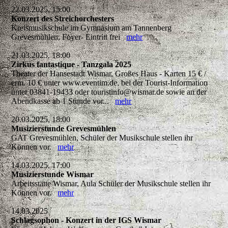
22.03.2025, 15:00
Konzert des Streichorchesters
Kreismusikschule im Gymnasium am Tannenberg
Grevesmühlen, Foyer- Eintritt frei
mehr
21.03.2025, 18:00
Zirkus fantastique - Tanzgala 2025
Theater der Hansestadt Wismar, Großes Haus - Karten 15 € /
erm. 10 € unter www.eventim.de, bei der Tourist-Information
unter 03841-19433 oder touristinfo@wismar.de sowie an der
Abendkasse ab 1 Stunde vor...
mehr
20.03.2025, 18:00
Musizierstunde Grevesmühlen
GAT Grevesmühlen, Schüler der Musikschule stellen ihr
Können vor.
mehr
14.03.2025, 17:00
Musizierstunde Wismar
Arbeitsstätte Wismar, Aula Schüler der Musikschule stellen ihr
Können vor.
mehr
14.03.2025
Schlagsophon - Konzert in der IGS Wismar