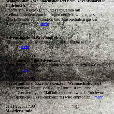
Schlagsophon - Weihnachtskonzert beim Adventsmarkt in
Gadebusch
Gadebusch, Kirche- Ein buntes Programm mit
Weihnachtsliedern zum Mitsingen und Mitswingen, gestaltet
vom Ensemble Schlagsophon und Musikschülern aus der
Region. Eintritt frei!
mehr
29.11.2025, 15:45
Adventsmarkt in Grevesmühlen
Stadtkirche Grevesmühlen - Auftritt Bläserklasse J.
Rohloff
mehr
29.11.2025, 15:30
Einstimmen auf die Adventszeit
Groß Tessin, Kirche - Die "Bunten Vögel" musizieren zum
Advent.
mehr
28.11.2025, 19:00
Grevesmühlener Exzellenzkonzert - Weihnachtskonzert
Grevesmühlen, Rathaussaal - Der Eintritt ist frei, eine
Kartenreservierung per Mail info (at) kms-nwm.de (Stichwort
Grevesmühlener Exzellenzkonzerte) wird empfohlen.
mehr
21.11.2025, 17:00
Musizierstunde