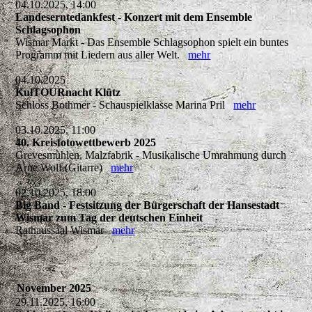
04.10.2025, 14:00
Landeserntedankfest - Konzert mit dem Ensemble
Schlagsophon
Wismar Markt - Das Ensemble Schlagsophon spielt ein buntes
Programm mit Liedern aus aller Welt.
mehr
04.10.2025
KulTOURnacht Klütz
Schloss Bothmer - Schauspielklasse Marina Pril
mehr
03.10.2025, 11:00
40. Kreisfotowettbewerb 2025
Grevesmühlen, Malzfabrik - Musikalische Umrahmung durch
Arne Wolf (Gitarre)
mehr
02.10.2025, 18:00
Big Band - Festsitzung der Bürgerschaft der Hansestadt
Wismar zum Tag der deutschen Einheit
Rathaussaal Wismar
mehr
November 2025
29.11.2025, 16:00