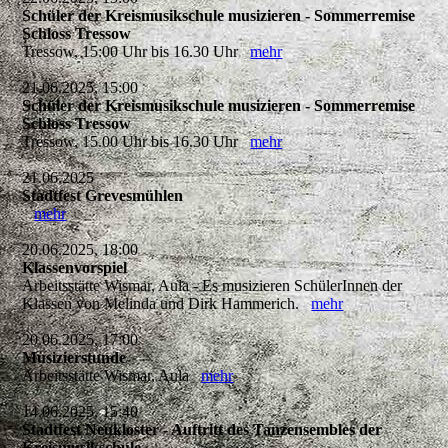
Schüler der Kreismusikschule musizieren - Sommerremise
Schloss Tressow
Tressow, 15:00 Uhr bis 16.30 Uhr
mehr
21.06.2025, 15:00
Schüler der Kreismusikschule musizieren - Sommerremise
Schloss Tressow
Tressow, 15.00 Uhr bis 16.30 Uhr
mehr
21.06.2025
Stadtfest Grevesmühlen
mehr
20.06.2025, 18:00
Klassenvorspiel
Arbeitsstätte Wismar, Aula - Es musizieren SchülerInnen der
Klassen von Melinda und Dirk Hammerich.
mehr
20.06.2025, 17:00
Musizierstunde
Arbeitsstätte Wismar, Aula
mehr
14.06.2025, 15:40
Stadtfest Neukloster - Auftritt des Tanzensembles der
Kreismusikschule