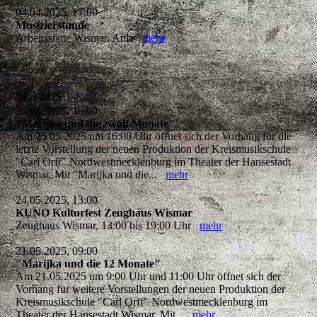
04.04.2025, 17:00
Musizierstunde
Arbeitsstätte Wismar, Aula
mehr
Mai 2025
25.05.2025, 16:00
"Marijka und die zwölf Monate"
Am 25.05.2025 um 16:00 Uhr öffnet sich der Vorhang für die
letzte Vorstellung der neuen Produktion der Kreismusikschule
"Carl Orff" Nordwestmecklenburg im Theater der Hansestadt
Wismar. Mit "Marijka und die...
mehr
24.05.2025, 13:00
KUNO Kulturfest Zeughaus Wismar
Zeughaus Wismar, 13:00 bis 19:00 Uhr
mehr
21.05.2025, 09:00
"Marijka und die 12 Monate"
Am 21.05.2025 um 9:00 Uhr und 11:00 Uhr öffnet sich der
Vorhang für weitere Vorstellungen der neuen Produktion der
Kreismusikschule "Carl Orff" Nordwestmecklenburg im
Theater der Hansestadt Wismar. Mit...
mehr