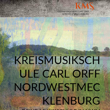
KREISMUSIKSCH
ULE CARL ORFF
NORDWESTMEC
KLENBURG