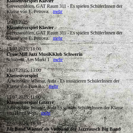
Klassenvorspiel Klavier
Grevesmühlen, GAT Raum 311 - Es spielen SchülerInnen der
Klasse von E. Petrova.
mehr
16.07.2025
Klassenvorspiel Klavier
Grevesmühlen, GAT Raum 311 - Es spielen SchülerInnen der
Klasse von E. Petrova.
mehr
15.07.2025, 18:00
Crow Mill Jazz MusiKKlub Schwerin
Schwerin, Am Markt 1
mehr
13.07.2025, 13:00
Klassenvorspiel
Arbeitsstätte Wismar, Aula - Es musizieren SchülerInnen der
Klasse von Frau Ro.
mehr
13.07.2025, 11:00
Klassenvorspiel Gitarre
Arbeitsstätte Wismar, Aula Es spielen SchülerInnen der Klasse
von Herrn Wolf.
mehr
12.07.2025, 18:30
Big Band Wismar als Vorband der Jazzrausch Big Band