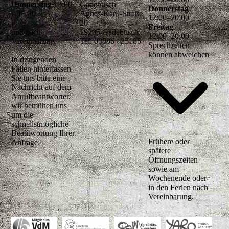
Donnerstag
13:00
Gadebusch
Donnerstag
– 15:30
Agnes-Karll-Straße
12
:
00
–
20
:
00
20
Freitag
und nach
19205 Gadebusch
12
:
00
–
20
:
00
Vereinbarung
Tel. 03886 / 35185
Sprechzeiten
können abweichen
In dringenden
Fällen hinterlassen
Sie uns bitte eine
Nachricht auf dem
Anrufbeantworter,
wir bemühen uns
um die
schnellstmögliche
Beantwortung Ihrer
Frühere oder
Anfrage.
spätere
Öffnungszeiten
sowie am
Wochenende oder
in den Ferien nach
Vereinbarung.