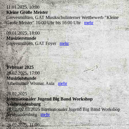
11.01.2025, 10:00
Kleine Große Meister
Grevesmühlen, GAT Musikschulinterner Wettbewerb "Kleine
Große Meister" 10:00 Uhr bis 16:00 Uhr
mehr
09.01.2025, 18:00
Musizierstunde
Grevesmühlen, GAT Foyer
mehr
Februar 2025
28.02.2025, 17:00
Musizierstunde
Arbeitsstätte Wismar, Aula
mehr
28.02.2025
Internationaler Jugend Big Band Workshop
Neubrandenburg
28.02.-02.03.2025 Internationaler Jugend Big Band Workshop
Neubrandenburg
mehr
26.02.2025, 11:00