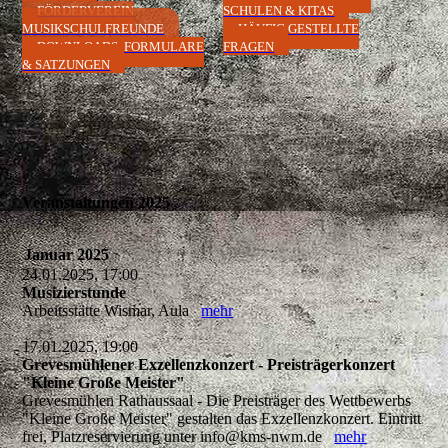
FÖRDERVEREIN
SCHULEN & KITAS
MUSIKSCHULFREUNDE
HÄUFIG GESTELLTE
DOWNLOADS, FORMULARE
FRAGEN
& SATZUNGEN
Veranstaltungen 2025
Januar 2025
24.01.2025, 17:00
Musizierstunde
Arbeitsstätte Wismar, Aula
mehr
17.01.2025, 19:00
Grevesmühlener Exzellenzkonzert - Preisträgerkonzert
"Kleine Große Meister"
Grevesmühlen Rathaussaal - Die Preisträger des Wettbewerbs
"Kleine Große Meister" gestalten das Exzellenzkonzert. Eintritt
frei, Platzreservierung unter info@kms-nwm.de
mehr