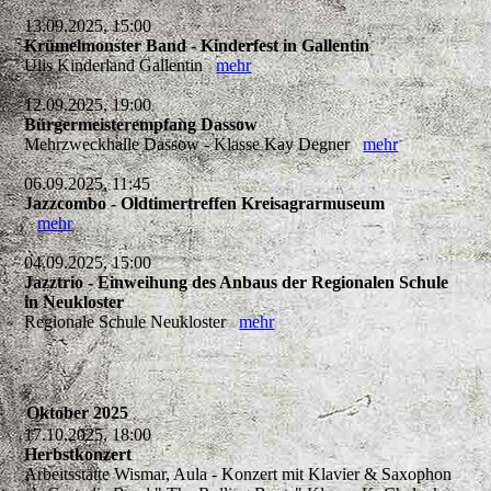
13.09.2025, 15:00
Krümelmonster Band - Kinderfest in Gallentin
Ulis Kinderland Gallentin
mehr
12.09.2025, 19:00
Bürgermeisterempfang Dassow
Mehrzweckhalle Dassow - Klasse Kay Degner
mehr
06.09.2025, 11:45
Jazzcombo - Oldtimertreffen Kreisagrarmuseum
mehr
04.09.2025, 15:00
Jazztrio - Einweihung des Anbaus der Regionalen Schule
in Neukloster
Regionale Schule Neukloster
mehr
Oktober 2025
17.10.2025, 18:00
Herbstkonzert
Arbeitsstätte Wismar, Aula - Konzert mit Klavier & Saxophon