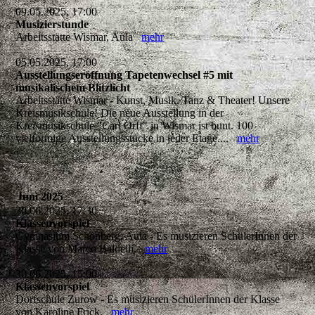
09.05.2025, 17:00
Musizierstunde
Arbeitsstätte Wismar, Aula
mehr
05.05.2025, 17:00
Ausstellungseröffnung Tapetenwechsel #5 mit
musikalischem Blitzlicht
Arbeitsstätte Wismar - Kunst, Musik, Tanz & Theater! Unsere
Kreismusikschule! Die neue Ausstellung in der
Kreismusikschule "Carl Orff" in Wismar ist bunt. 100
vielförmige Ausstellungsstücke in jeder Etage....
mehr
Juni 2025
30.06.2025, 17:30
Klassenvorspiel
Gymnasium Schönberg, Aula - Es musizieren SchülerInnen der
Klasse von Marco Baldelli.
mehr
30.06.2025, 15:00
Klassenvorspiel
Dorfschule Zurow - Es musizieren SchülerInnen der Klasse
von Karoline Frick.
mehr