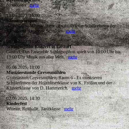
Neukloster
mehr
13.06.2025, 16:00
Klassenvorspiel
Arbeitsstätte Wismar, Aula - Es musizieren SchülerInnen der
Klasse von Annerose Schuldes
mehr
08.06.2025, 10:00
Schlagsophon Konzert in Gostorf
Gostorf, Das Ensemble Schlagsophon spielt von 10:00 Uhr bis
13:00 Uhr Musik aus aller Welt.
mehr
05.06.2025, 18:00
Musizierstunde Grevesmühlen
Gymnasium Grevesmühlen, Raum 6 - Es musizieren
SchülerInnen der Holzbläserklasse von K. Frölian und der
Klavierklasse von D. Hammerich.
mehr
02.06.2025, 14:30
Kinderfest
Wismar, Reithalle, Tanzklasse
mehr