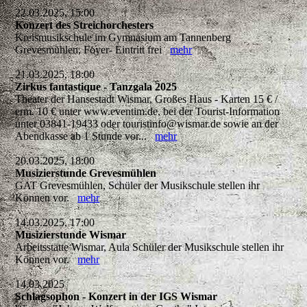
22.03.2025, 15:00
Konzert des Streichorchesters
Kreismusikschule im Gymnasium am Tannenberg
Grevesmühlen, Foyer- Eintritt frei
mehr
21.03.2025, 18:00
Zirkus fantastique - Tanzgala 2025
Theater der Hansestadt Wismar, Großes Haus - Karten 15 € /
erm. 10 € unter www.eventim.de, bei der Tourist-Information
unter 03841-19433 oder touristinfo@wismar.de sowie an der
Abendkasse ab 1 Stunde vor...
mehr
20.03.2025, 18:00
Musizierstunde Grevesmühlen
GAT Grevesmühlen, Schüler der Musikschule stellen ihr
Können vor.
mehr
14.03.2025, 17:00
Musizierstunde Wismar
Arbeitsstätte Wismar, Aula Schüler der Musikschule stellen ihr
Können vor.
mehr
14.03.2025
Schlagsophon - Konzert in der IGS Wismar