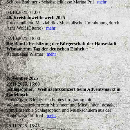
Schloss Bothmer - Schauspielklasse Marina Pril
mehr
03.10.2025, 11:00
40. Kreisfotowettbewerb 2025
Grevesmühlen, Malzfabrik - Musikalische Umrahmung durch
Arne Wolf (Gitarre)
mehr
02.10.2025, 18:00
Big Band - Festsitzung der Bürgerschaft der Hansestadt
Wismar zum Tag der deutschen Einheit
Rathaussaal Wismar
mehr
November 2025
29.11.2025, 16:00
Schlagsophon - Weihnachtskonzert beim Adventsmarkt in
Gadebusch
Gadebusch, Kirche- Ein buntes Programm mit
Weihnachtsliedern zum Mitsingen und Mitswingen, gestaltet
vom Ensemble Schlagsophon und Musikschülern aus der
Region. Eintritt frei!
mehr
29.11.2025, 15:45