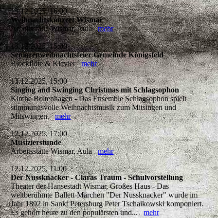
13.12.2025, 16:00
Weihnachtskonzert Wismar
Arbeitsstätte Wismar, Aula
mehr
13.12.2025, 15:00
Seniorenweihnachtsfeier Gemeinde Königsfeld
Blockflöte & Klavier
mehr
13.12.2025, 15:00
Singing and Swinging Christmas mit Schlagsophon
Kirche Boltenhagen - Das Ensemble Schlagsophon spielt
stimmungsvolle Weihnachtsmusik zum Mitsingen und
Mitswingen.
mehr
12.12.2025, 17:00
Musizierstunde
Arbeitsstätte Wismar, Aula
mehr
12.12.2025, 11:00
Der Nussknacker - Claras Traum - Schulvorstellung
Theater der Hansestadt Wismar, Großes Haus - Das
weltberühmte Ballett-Märchen "Der Nussknacker" wurde im
Jahr 1892 in Sankt Petersburg Peter Tschaikowski komponiert.
Es gehört heute zu den populärsten und...
mehr