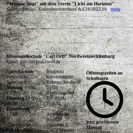
"Wismar singt" mit dem Verein "Licht am Horizont"
Georgenkirche - Krümelmonsterband & CHORELIA
mehr
Kreismusikschule "Carl Orff" Nordwestmecklenburg
Email: info (at) kms-nwm.de
Sprechzeiten:
Hauptsitz
Öffnungszeiten an
Persönliche
Grevesmühlen
Schultagen
Sprechzeiten:
Rehnaer Straße 51
Montag
13:00 -
23936
15:30
Grevesmühlen
Dienstag
13:00 –
Tel. 03881 /
15:30
719688
Donnerstag
9:30 –
12.00
Arbeitsstätte
Wismar
jetzt geschlossen
Telefonische
Turnplatz 5
Montag
Sprechzeiten:
23970 Wismar
12
:
00
–
20
:
00