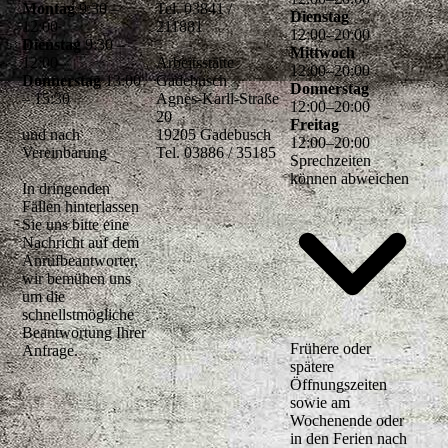
Montag
9:30 –
Tel. 03841 /
Dienstag
12:00
211881
12
:
00
–
20
:
00
Dienstag
9:30 –
Mittwoch
12:00
Arbeitsstätte
12
:
00
–
20
:
00
Donnerstag
13:00
Gadebusch
Donnerstag
– 15:30
Agnes-Karll-Straße
12
:
00
–
20
:
00
20
Freitag
und nach
19205 Gadebusch
12
:
00
–
20
:
00
Vereinbarung
Tel. 03886 / 35185
Sprechzeiten
können abweichen
In dringenden
Fällen hinterlassen
Sie uns bitte eine
Nachricht auf dem
Anrufbeantworter,
wir bemühen uns
um die
schnellstmögliche
Beantwortung Ihrer
Frühere oder
Anfrage.
spätere
Öffnungszeiten
sowie am
Wochenende oder
in den Ferien nach