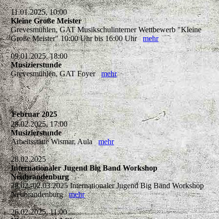
11.01.2025, 10:00
Kleine Große Meister
Grevesmühlen, GAT Musikschulinterner Wettbewerb "Kleine
Große Meister" 10:00 Uhr bis 16:00 Uhr
mehr
09.01.2025, 18:00
Musizierstunde
Grevesmühlen, GAT Foyer
mehr
Februar 2025
28.02.2025, 17:00
Musizierstunde
Arbeitsstätte Wismar, Aula
mehr
28.02.2025
Internationaler Jugend Big Band Workshop
Neubrandenburg
28.02.-02.03.2025 Internationaler Jugend Big Band Workshop
Neubrandenburg
mehr
26.02.2025, 11:00