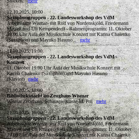
Stücken.
mehr
12.10.2025, 10:00
Saxophongruppen - 22. Landesworkshop des VdM
Arbeitsstätte Wismar- mit Rolf von Nordenskjöld, Friedemann
Matzeit und Uli Kempendorff - Rahmenprogramm: 11. Oktober
19.00 Uhr Aula der Musikschule Konzert mit Karina Chalenko
(Saxophon) und Mayuko Hasuno...
mehr
11.10.2025, 19:00
Saxophongruppen - 22. Landesworkshop des VdM -
Konzert
11. Oktober 19.00 Uhr Aula der Musikschule Konzert mit
Karina Chalenko (Saxophon) und Mayuko Hasuno
(Klavier)
mehr
11.10.2025, 18:00
Bibliotheksnacht im Zeughaus Wismar
Wismar Zeughaus, Schauspielklasse M. Pril
mehr
11.10.2025, 10:00
Saxophongruppen - 22. Landesworkshop des VdM
Arbeitsstätte Wismar- mit Rolf von Nordenskjöld, Friedemann
Matzeit und Uli Kempendorff - Rahmenprogramm: 11. Oktober
19.00 Uhr Aula der Musikschule Konzert mit Karina Chalenko