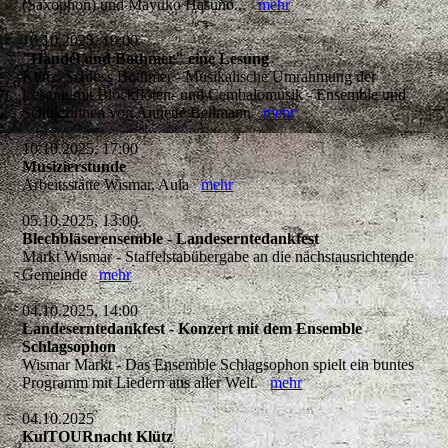
(Saxophon) und Mayuko Hasuno...
mehr
10.10.2025, 19:00
"Händel und Bothmer" eine Lesung
Klütz, Schloss Bothmer - Musikalische Umrahmung der
Lesung mit Blockflöten- und Cembalomusik - Ensemble und
Schülerinnen von Annette Bellmann
mehr
10.10.2025, 17:00
Musizierstunde
Arbeitsstätte Wismar, Aula
mehr
05.10.2025, 13:00
Blechbläserensemble - Landeserntedankfest
Markt Wismar - Staffelstabübergabe an die nächstausrichtende
Gemeinde
mehr
04.10.2025, 14:00
Landeserntedankfest - Konzert mit dem Ensemble
Schlagsophon
Wismar Markt - Das Ensemble Schlagsophon spielt ein buntes
Programm mit Liedern aus aller Welt.
mehr
04.10.2025
KulTOURnacht Klütz