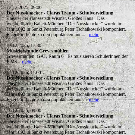
12.12.2025, 09:00
Der Nussknacker - Claras Traum - Schulvorstellung
Theater der Hansestadt Wismar, Großes Haus - Das
weltberühmte Ballett-Märchen "Der Nussknacker" wurde im
Jahr 1892 in Sankt Petersburg Peter Tschaikowski komponiert.
Es gehört heute zu den populärsten und...
mehr
11.12.2025, 17:30
Musizierstunde Grevesmühlen
Grevesmühlen, GAT, Raum 6 - Es musizieren SchülerInnen der
KMS.
mehr
11.12.2025, 11:00
Der Nussknacker - Claras Traum - Schulvorstellung
Theater der Hansestadt Wismar, Großes Haus - Das
weltberühmte Ballett-Märchen "Der Nussknacker" wurde im
Jahr 1892 in Sankt Petersburg Peter Tschaikowski komponiert.
Es gehört heute zu den populärsten und...
mehr
11.12.2025, 09:00
Der Nussknacker - Claras Traum - Schulvorstellung
Theater der Hansestadt Wismar, Großes Haus - Das
weltberühmte Ballett-Märchen "Der Nussknacker" wurde im
Jahr 1892 in Sankt Petersburg Peter Tschaikowski komponiert.