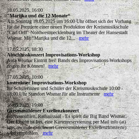
18.05.2025, 16:00
"Marijka und die 12 Monate“
Am Sonntag 18.05.2025 um 16:00 Uhr öffnet sich der Vorhang
für die Premiere einer neuen Produktion der Kreismusikschule
"Carl Orff" Nordwestmecklenburg im Theater der Hansestadt
Wismar. Mit "Marijka und die 12...
mehr
17.05.2025, 18:30
Abschlusskonzert Improvisations-Workshop
Aula Wismar Eintritt frei! Bands des Improvisations-Workshops
zeigen ihr Können!
mehr
17.05.2025, 10:00
kostenloser Improvisations-Workshop
für Schülerinnen und Schüler der Kreismusikschule 10:00 -
18:00 Uhr Standort Wismar für alle Instrumente
mehr
16.05.2025, 19:00
Grevesmühlener Exzellenzkonzert
Grevesmühlen, Rathaussaal - Es spielt die Big Band Wismar..
Der Eintritt ist frei, eine Kartenreservierung per Mail info (at)
kms-nwm.de (Stichwort Grevesmühlener Exzellenzkonzerte)
wird empfohlen.
mehr