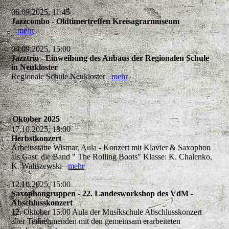
06.09.2025, 11:45
Jazzcombo - Oldtimertreffen Kreisagrarmuseum
mehr
04.09.2025, 15:00
Jazztrio - Einweihung des Anbaus der Regionalen Schule
in Neukloster
Regionale Schule Neukloster
mehr
Oktober 2025
17.10.2025, 18:00
Herbstkonzert
Arbeitsstätte Wismar, Aula - Konzert mit Klavier & Saxophon
als Gast: die Band " The Rolling Boots" Klasse: K. Chalenko,
K. Waliszewski
mehr
12.10.2025, 15:00
Saxophongruppen - 22. Landesworkshop des VdM -
Abschlusskonzert
12. Oktober 15:00 Aula der Musikschule Abschlusskonzert
aller Teilnehmenden mit den gemeinsam erarbeiteten