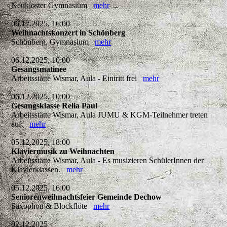
Neukloster Gymnasium
mehr
06.12.2025, 16:00
Weihnachtskonzert in Schönberg
Schönberg, Gymnasium
mehr
06.12.2025, 10:00
Gesangsmatinee
Arbeitsstätte Wismar, Aula - Eintritt frei
mehr
06.12.2025, 10:00
Gesangsklasse Relia Paul
Arbeitsstätte Wismar, Aula JUMU & KGM-Teilnehmer treten
auf.
mehr
05.12.2025, 18:00
Klaviermusik zu Weihnachten
Arbeitsstätte Wismar, Aula - Es musizieren SchülerInnen der
Klavierklassen.
mehr
05.12.2025, 16:00
Seniorenweihnachtsfeier Gemeinde Dechow
Saxophon & Blockflöte
mehr
02.12.2025