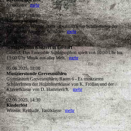
Neukloster
mehr
13.06.2025, 16:00
Klassenvorspiel
Arbeitsstätte Wismar, Aula - Es musizieren SchülerInnen der
Klasse von Annerose Schuldes
mehr
08.06.2025, 10:00
Schlagsophon Konzert in Gostorf
Gostorf, Das Ensemble Schlagsophon spielt von 10:00 Uhr bis
13:00 Uhr Musik aus aller Welt.
mehr
05.06.2025, 18:00
Musizierstunde Grevesmühlen
Gymnasium Grevesmühlen, Raum 6 - Es musizieren
SchülerInnen der Holzbläserklasse von K. Frölian und der
Klavierklasse von D. Hammerich.
mehr
02.06.2025, 14:30
Kinderfest
Wismar, Reithalle, Tanzklasse
mehr