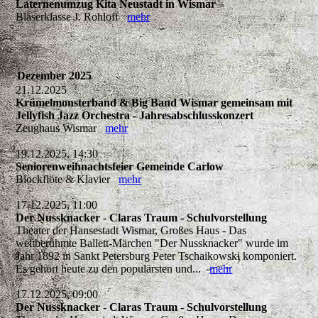
Laternenumzug Kita Neustadt in Wismar
Bläserklasse J. Rohloff
mehr
Dezember 2025
21.12.2025
Krümelmonsterband & Big Band Wismar gemeinsam mit
Jellyfish Jazz Orchestra - Jahresabschlusskonzert
Zeughaus Wismar
mehr
19.12.2025, 14:30
Seniorenweihnachtsfeier Gemeinde Carlow
Blockflöte & Klavier
mehr
17.12.2025, 11:00
Der Nussknacker - Claras Traum - Schulvorstellung
Theater der Hansestadt Wismar, Großes Haus - Das
weltberühmte Ballett-Märchen "Der Nussknacker" wurde im
Jahr 1892 in Sankt Petersburg Peter Tschaikowski komponiert.
Es gehört heute zu den populärsten und...
mehr
17.12.2025, 09:00
Der Nussknacker - Claras Traum - Schulvorstellung