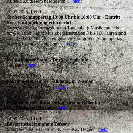
Auftakt. Zu diesem besonderen...
mehr
20.09.2025, 13:00
Großer Schnuppertag 13:00 Uhr bis 16:00 Uhr - Eintritt
frei - Voranmeldung erforderlich
Grevesmühlen, Gymnasium am Tannenberg Musik entdecken
für Groß und Klein: Musikbegeisterte von 3 bis 100 Jahren sind
am 20.09.2025 herzlich eingeladen zum großen Schnuppertag
in der Kreismusikschule am...
mehr
20.09.2025
Krümelmonsterband - Dorffest Gallentin
Gallentin
mehr
19.09.2025, 16:00
Blechbläserensemble - Klimatag in Wismar
Wismar, Krämerbrunnen
mehr
13.09.2025, 15:00
Krümelmonster Band - Kinderfest in Gallentin
Ulis Kinderland Gallentin
mehr
12.09.2025, 19:00
Bürgermeisterempfang Dassow
Mehrzweckhalle Dassow - Klasse Kay Degner
mehr