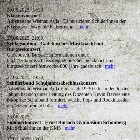
29.06.2025, 14:30
Klassenvorspiel
Arbeitsstätte Wismar, Aula - Es musizieren SchülerInnen der
Klasse von Jewgenia Kaisermann.
mehr
27.06.2025, 21:00
Schlagsophon - Gadebuscher Musiknacht mit
Burgseekonzert
Gadebusch, Burgsee Informationen unter:
https://zukunftsschloss.de/gadebuscher-musiknacht-mit-
burgseekonzert-festwoche-800-jahre-gadebusch
mehr
27.06.2025, 19:30
Schülerband Schuljahresabschlusskonzert
Arbeitsstätte Wismar, Aula Einlass ab 19:30 Uhr In den letzten
Jahren hat sich unter Leitung des Dozenten Kevin Davies eine
5-köpfige Schulband formiert, welche Pop- und Rockklassiker
der letzten rund 50-60...
mehr
26.06.2025
Sommerkonzert - Ernst Barlach Gymnasium Schönberg
Mit SchülerInnen der KMS
mehr
22.06.2025, 15:00