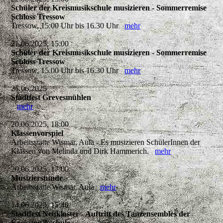
Schüler der Kreismusikschule musizieren - Sommerremise
Schloss Tressow
Tressow, 15:00 Uhr bis 16.30 Uhr
mehr
21.06.2025, 15:00
Schüler der Kreismusikschule musizieren - Sommerremise
Schloss Tressow
Tressow, 15.00 Uhr bis 16.30 Uhr
mehr
21.06.2025
Stadtfest Grevesmühlen
mehr
20.06.2025, 18:00
Klassenvorspiel
Arbeitsstätte Wismar, Aula - Es musizieren SchülerInnen der
Klassen von Melinda und Dirk Hammerich.
mehr
20.06.2025, 17:00
Musizierstunde
Arbeitsstätte Wismar, Aula
mehr
14.06.2025, 15:40
Stadtfest Neukloster - Auftritt des Tanzensembles der
Kreismusikschule