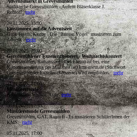
Adventsmarkt in Grevesmühlen
Stadtkirche Grevesmühlen - Auftritt Bläserklasse J.
Rohloff
mehr
29.11.2025, 15:30
Einstimmen auf die Adventszeit
Groß Tessin, Kirche - Die "Bunten Vögel" musizieren zum
Advent.
mehr
28.11.2025, 19:00
Grevesmühlener Exzellenzkonzert - Weihnachtskonzert
Grevesmühlen, Rathaussaal - Der Eintritt ist frei, eine
Kartenreservierung per Mail info (at) kms-nwm.de (Stichwort
Grevesmühlener Exzellenzkonzerte) wird empfohlen.
mehr
21.11.2025, 17:00
Musizierstunde
Arbeitsstätte Wismar, Aula
mehr
06.11.2025, 17:30
Musizierstunde Grevesmühlen
Grevesmühlen, GAT, Raum 6 - Es musizieren SchülerInnen der
KMS.
mehr
05.11.2025, 17:00