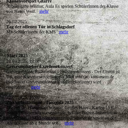
Klassenvorspiel Gitarre
Arbeitsstätte Wismar, Aula Es spielen SchülerInnen der Klasse
von Herrn Wolf.
mehr
26.02.2025
Tag der offenen Tür in Schlagsdorf
Mit SchülerInnen der KMS
mehr
März 2025
28.03.2025, 19:00
Grevesmühlener Exzellenzkonzert
Grevesmühlen, Rathaussaal - Frühlingskonzert - Der Eintritt ist
frei, eine Kartenreservierung per Mail info (at) kms-nwm.de
(Stichwort Grevesmühlener Exzellenzkonzerte) wird
empfohlen.
mehr
22.03.2025, 16:00
Zirkus fantastique - Tanzgala 2025
Theater der Hansestadt Wismar, Großes Haus - Karten 15 € /
erm. 10 € unter www.eventim.de, bei der Tourist-Information
unter 03841-19433 oder touristinfo@wismar.de sowie an der
Abendkasse ab 1 Stunde vor...
mehr