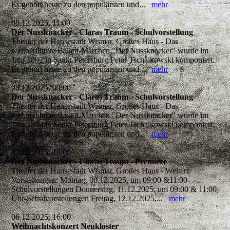
Es gehört heute zu den populärsten und...
mehr
08.12.2025, 11:00
Der Nussknacker - Claras Traum - Schulvorstellung
Theater der Hansestadt Wismar, Großes Haus - Das
weltberühmte Ballett-Märchen "Der Nussknacker" wurde im
Jahr 1892 in Sankt Petersburg Peter Tschaikowski komponiert.
Es gehört heute zu den populärsten und...
mehr
08.12.2025, 09:00
Der Nussknacker - Claras Traum - Schulvorstellung
Theater der Hansestadt Wismar, Großes Haus - Das
weltberühmte Ballett-Märchen "Der Nussknacker" wurde im
Jahr 1892 in Sankt Petersburg Peter Tschaikowski komponiert.
Es gehört heute zu den populärsten und...
mehr
07.12.2025, 16:00
Der Nussknacker - Claras Traum - Premiere
Theater der Hansestadt Wismar, Großes Haus - Weitere
Vorstellungen: Montag, 08.12.2025, um 09:00 &11:00-
Schulvorstellungen Donnerstag, 11.12.2025, um 09:00 & 11:00
Uhr-Schulvorstellungen Freitag, 12.12.2025,...
mehr
06.12.2025, 16:00
Weihnachtskonzert Neukloster