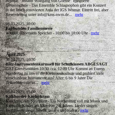
Wismar, "Johann Wolfgang von Goethe" Integrierte
Gesamtschule - Das Ensemble Schlagsophon gibt ein Konzert
in der frisch renovierten Aula der IGS Wismar. Eintritt frei, aber
Reservierung unter info@kms-nwm.de...
mehr
08.03.2025, 10:00
Fairbunden Familienmesse
Wismar, Thormann Speicher - 10:00 bis 18:00 Uhr
mehr
April 2025
30.04.2025, 10:30
Blitz-Instrumentenkarussell für Schulklassen ABGESAGT
GAT Grevesmühlen 10:30 - ca. 12:00 Uhr Kommt an Eurem
Wandertag zu uns in die Kreismusikschule und probiert viele
verschiedene Instrumente aus! Alter: 6 bis 9 Jahre Die
Teilnehmerzahl ist...
mehr
08.04.2025, 15:00
Kalkhorster Kinderkram
Kalkhorst, Am Sportplatz - Ein Nachmittag voll mit Musik und
Kunst für Kinder im Alter von 2-8 Jahren. Lieder singen,
Instrumente ausprobieren, tanzen und malen
mehr