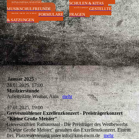
FÖRDERVEREIN
SCHULEN & KITAS
MUSIKSCHULFREUNDE
HÄUFIG GESTELLTE
DOWNLOADS, FORMULARE
FRAGEN
& SATZUNGEN
Veranstaltungen 2025
Januar 2025
24.01.2025, 17:00
Musizierstunde
Arbeitsstätte Wismar, Aula
mehr
17.01.2025, 19:00
Grevesmühlener Exzellenzkonzert - Preisträgerkonzert
"Kleine Große Meister"
Grevesmühlen Rathaussaal - Die Preisträger des Wettbewerbs
"Kleine Große Meister" gestalten das Exzellenzkonzert. Eintritt
frei, Platzreservierung unter info@kms-nwm.de
mehr