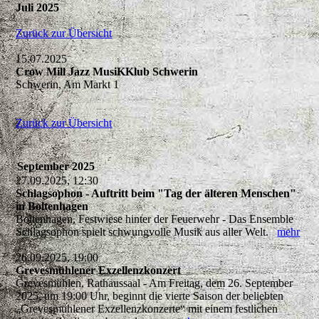
Juli 2025
Zurück zur Übersicht
15.07.2025
Crow Mill Jazz MusiKKlub Schwerin
Schwerin, Am Markt 1
Zurück zur Übersicht
September 2025
27.09.2025, 12:30
Schlagsophon - Auftritt beim "Tag der älteren Menschen"
in Boltenhagen
Boltenhagen, Festwiese hinter der Feuerwehr - Das Ensemble
Schlagsophon spielt schwungvolle Musik aus aller Welt.
mehr
26.09.2025, 19:00
Grevesmühlener Exzellenzkonzert
Grevesmühlen, Rathaussaal - Am Freitag, dem 26. September
2025, um 19:00 Uhr, beginnt die vierte Saison der beliebten
„Grevesmühlener Exzellenzkonzerte“ mit einem festlichen