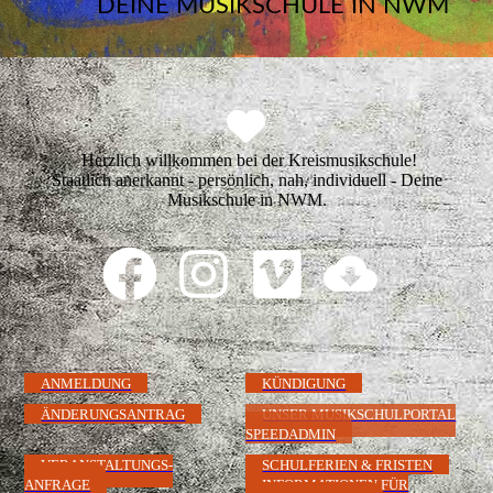
DEINE MUSIKSCHULE IN NWM
Herzlich willkommen bei der Kreismusikschule!
Staatlich anerkannt - persönlich, nah, individuell - Deine
Musikschule in NWM.
ANMELDUNG
KÜNDIGUNG
ÄNDERUNGSANTRAG
UNSER MUSIKSCHULPORTAL
SPEEDADMIN
VERANSTALTUNGS-
SCHULFERIEN & FRISTEN
ANFRAGE
INFORMATIONEN FÜR