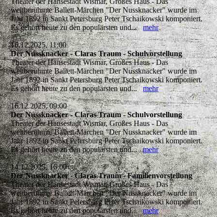
Theater der Hansestadt Wismar, Großes Haus - Das
weltberühmte Ballett-Märchen "Der Nussknacker" wurde im
Jahr 1892 in Sankt Petersburg Peter Tschaikowski komponiert.
Es gehört heute zu den populärsten und...
mehr
16.12.2025, 11:00
Der Nussknacker - Claras Traum - Schulvorstellung
Theater der Hansestadt Wismar, Großes Haus - Das
weltberühmte Ballett-Märchen "Der Nussknacker" wurde im
Jahr 1892 in Sankt Petersburg Peter Tschaikowski komponiert.
Es gehört heute zu den populärsten und...
mehr
16.12.2025, 09:00
Der Nussknacker - Claras Traum - Schulvorstellung
Theater der Hansestadt Wismar, Großes Haus - Das
weltberühmte Ballett-Märchen "Der Nussknacker" wurde im
Jahr 1892 in Sankt Petersburg Peter Tschaikowski komponiert.
Es gehört heute zu den populärsten und...
mehr
14.12.2025, 16:00
Der Nussknacker - Claras Traum - Familienvorstellung
Theater der Hansestadt Wismar, Großes Haus - Das
weltberühmte Ballett-Märchen "Der Nussknacker" wurde im
Jahr 1892 in Sankt Petersburg Peter Tschaikowski komponiert.
Es gehört heute zu den populärsten und...
mehr