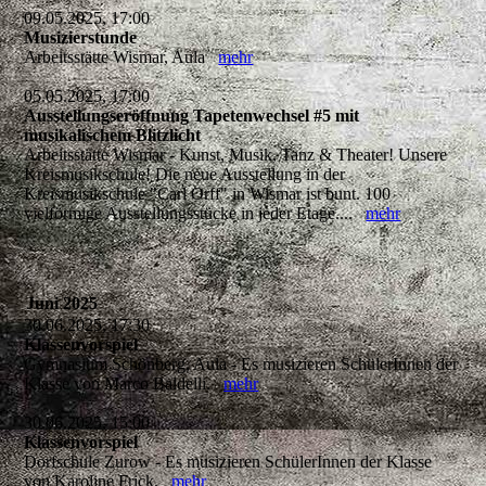
09.05.2025, 17:00
Musizierstunde
Arbeitsstätte Wismar, Aula
mehr
05.05.2025, 17:00
Ausstellungseröffnung Tapetenwechsel #5 mit
musikalischem Blitzlicht
Arbeitsstätte Wismar - Kunst, Musik, Tanz & Theater! Unsere
Kreismusikschule! Die neue Ausstellung in der
Kreismusikschule "Carl Orff" in Wismar ist bunt. 100
vielförmige Ausstellungsstücke in jeder Etage....
mehr
Juni 2025
30.06.2025, 17:30
Klassenvorspiel
Gymnasium Schönberg, Aula - Es musizieren SchülerInnen der
Klasse von Marco Baldelli.
mehr
30.06.2025, 15:00
Klassenvorspiel
Dorfschule Zurow - Es musizieren SchülerInnen der Klasse
von Karoline Frick.
mehr