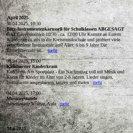
April 2025
30.04.2025, 10:30
Blitz-Instrumentenkarussell für Schulklassen ABGESAGT
GAT Grevesmühlen 10:30 - ca. 12:00 Uhr Kommt an Eurem
Wandertag zu uns in die Kreismusikschule und probiert viele
verschiedene Instrumente aus! Alter: 6 bis 9 Jahre Die
Teilnehmerzahl ist...
mehr
08.04.2025, 15:00
Kalkhorster Kinderkram
Kalkhorst, Am Sportplatz - Ein Nachmittag voll mit Musik und
Kunst für Kinder im Alter von 2-8 Jahren. Lieder singen,
Instrumente ausprobieren, tanzen und malen
mehr
04.04.2025, 17:00
Musizierstunde
Arbeitsstätte Wismar, Aula
mehr
Mai 2025