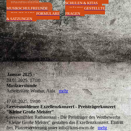
FÖRDERVEREIN
SCHULEN & KITAS
MUSIKSCHULFREUNDE
HÄUFIG GESTELLTE
DOWNLOADS, FORMULARE
FRAGEN
& SATZUNGEN
Veranstaltungen 2025
Januar 2025
24.01.2025, 17:00
Musizierstunde
Arbeitsstätte Wismar, Aula
mehr
17.01.2025, 19:00
Grevesmühlener Exzellenzkonzert - Preisträgerkonzert
"Kleine Große Meister"
Grevesmühlen Rathaussaal - Die Preisträger des Wettbewerbs
"Kleine Große Meister" gestalten das Exzellenzkonzert. Eintritt
frei, Platzreservierung unter info@kms-nwm.de
mehr