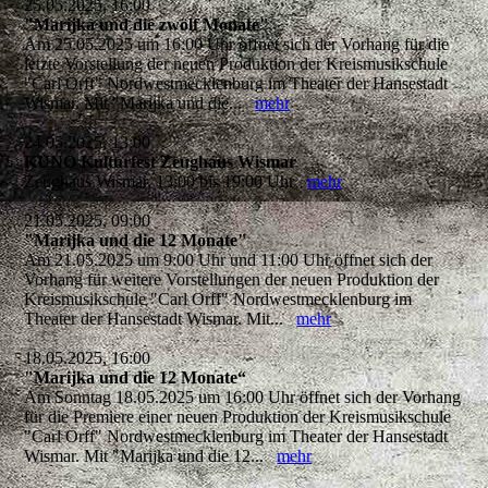
25.05.2025, 16:00
"Marijka und die zwölf Monate"
Am 25.05.2025 um 16:00 Uhr öffnet sich der Vorhang für die
letzte Vorstellung der neuen Produktion der Kreismusikschule
"Carl Orff" Nordwestmecklenburg im Theater der Hansestadt
Wismar. Mit "Marijka und die...
mehr
24.05.2025, 13:00
KUNO Kulturfest Zeughaus Wismar
Zeughaus Wismar, 13:00 bis 19:00 Uhr
mehr
21.05.2025, 09:00
"Marijka und die 12 Monate"
Am 21.05.2025 um 9:00 Uhr und 11:00 Uhr öffnet sich der
Vorhang für weitere Vorstellungen der neuen Produktion der
Kreismusikschule "Carl Orff" Nordwestmecklenburg im
Theater der Hansestadt Wismar. Mit...
mehr
18.05.2025, 16:00
"Marijka und die 12 Monate“
Am Sonntag 18.05.2025 um 16:00 Uhr öffnet sich der Vorhang
für die Premiere einer neuen Produktion der Kreismusikschule
"Carl Orff" Nordwestmecklenburg im Theater der Hansestadt
Wismar. Mit "Marijka und die 12...
mehr