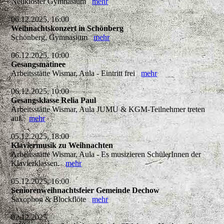
Neukloster Gymnasium
mehr
06.12.2025, 16:00
Weihnachtskonzert in Schönberg
Schönberg, Gymnasium
mehr
06.12.2025, 10:00
Gesangsmatinee
Arbeitsstätte Wismar, Aula - Eintritt frei
mehr
06.12.2025, 10:00
Gesangsklasse Relia Paul
Arbeitsstätte Wismar, Aula JUMU & KGM-Teilnehmer treten
auf.
mehr
05.12.2025, 18:00
Klaviermusik zu Weihnachten
Arbeitsstätte Wismar, Aula - Es musizieren SchülerInnen der
Klavierklassen.
mehr
05.12.2025, 16:00
Seniorenweihnachtsfeier Gemeinde Dechow
Saxophon & Blockflöte
mehr
02.12.2025