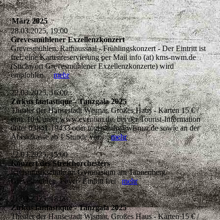
März 2025
28.03.2025, 19:00
Grevesmühlener Exzellenzkonzert
Grevesmühlen, Rathaussaal - Frühlingskonzert - Der Eintritt ist
frei, eine Kartenreservierung per Mail info (at) kms-nwm.de
(Stichwort Grevesmühlener Exzellenzkonzerte) wird
empfohlen.
mehr
22.03.2025, 16:00
Zirkus fantastique - Tanzgala 2025
Theater der Hansestadt Wismar, Großes Haus - Karten 15 € /
erm. 10 € unter www.eventim.de, bei der Tourist-Information
unter 03841-19433 oder touristinfo@wismar.de sowie an der
Abendkasse ab 1 Stunde vor...
mehr
22.03.2025, 15:00
Konzert des Streichorchesters
Kreismusikschule im Gymnasium am Tannenberg
Grevesmühlen, Foyer- Eintritt frei
mehr
21.03.2025, 18:00
Zirkus fantastique - Tanzgala 2025
Theater der Hansestadt Wismar, Großes Haus - Karten 15 € /