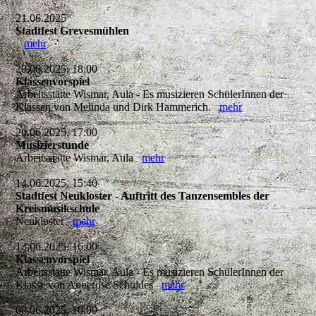
21.06.2025
Stadtfest Grevesmühlen
mehr
20.06.2025, 18:00
Klassenvorspiel
Arbeitsstätte Wismar, Aula - Es musizieren SchülerInnen der
Klassen von Melinda und Dirk Hammerich.
mehr
20.06.2025, 17:00
Musizierstunde
Arbeitsstätte Wismar, Aula
mehr
14.06.2025, 15:40
Stadtfest Neukloster - Auftritt des Tanzensembles der
Kreismusikschule
Neukloster
mehr
13.06.2025, 16:00
Klassenvorspiel
Arbeitsstätte Wismar, Aula - Es musizieren SchülerInnen der
Klasse von Annerose Schuldes
mehr
08.06.2025, 10:00