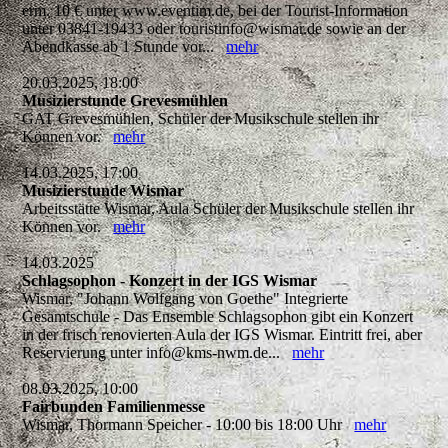
erm. 10 € unter www.eventim.de, bei der Tourist-Information
unter 03841-19433 oder touristinfo@wismar.de sowie an der
Abendkasse ab 1 Stunde vor...
mehr
20.03.2025, 18:00
Musizierstunde Grevesmühlen
GAT Grevesmühlen, Schüler der Musikschule stellen ihr
Können vor.
mehr
14.03.2025, 17:00
Musizierstunde Wismar
Arbeitsstätte Wismar, Aula Schüler der Musikschule stellen ihr
Können vor.
mehr
14.03.2025
Schlagsophon - Konzert in der IGS Wismar
Wismar, "Johann Wolfgang von Goethe" Integrierte
Gesamtschule - Das Ensemble Schlagsophon gibt ein Konzert
in der frisch renovierten Aula der IGS Wismar. Eintritt frei, aber
Reservierung unter info@kms-nwm.de...
mehr
08.03.2025, 10:00
Fairbunden Familienmesse
Wismar, Thormann Speicher - 10:00 bis 18:00 Uhr
mehr