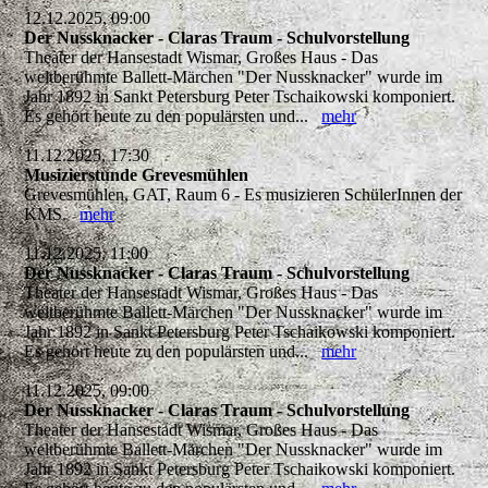
12.12.2025, 09:00
Der Nussknacker - Claras Traum - Schulvorstellung
Theater der Hansestadt Wismar, Großes Haus - Das
weltberühmte Ballett-Märchen "Der Nussknacker" wurde im
Jahr 1892 in Sankt Petersburg Peter Tschaikowski komponiert.
Es gehört heute zu den populärsten und...
mehr
11.12.2025, 17:30
Musizierstunde Grevesmühlen
Grevesmühlen, GAT, Raum 6 - Es musizieren SchülerInnen der
KMS.
mehr
11.12.2025, 11:00
Der Nussknacker - Claras Traum - Schulvorstellung
Theater der Hansestadt Wismar, Großes Haus - Das
weltberühmte Ballett-Märchen "Der Nussknacker" wurde im
Jahr 1892 in Sankt Petersburg Peter Tschaikowski komponiert.
Es gehört heute zu den populärsten und...
mehr
11.12.2025, 09:00
Der Nussknacker - Claras Traum - Schulvorstellung
Theater der Hansestadt Wismar, Großes Haus - Das
weltberühmte Ballett-Märchen "Der Nussknacker" wurde im
Jahr 1892 in Sankt Petersburg Peter Tschaikowski komponiert.