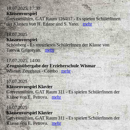
18.07.2025, 17:30
Klassenvorspiel
Grevesmühlen, GAT Raum 116/117 - Es spielen SchülerInnen
der Klassen von H. Edane und S. Yano.
mehr
18.07.2025
Klassenvorspiel
Schönberg - Es musizieren SchülerInnen der Klasse von
Tatevik Grigoryan.
mehr
17.07.2025, 14:00
Zeugnisübergabe der Erzieherschule Wismar
Wismar, Zeughaus - Combo
mehr
17.07.2025
Klassenvorspiel Klavier
Grevesmühlen, GAT Raum 311 - Es spielen SchülerInnen der
Klasse von E. Petrova.
mehr
16.07.2025
Klassenvorspiel Klavier
Grevesmühlen, GAT Raum 311 - Es spielen SchülerInnen der
Klasse von E. Petrova.
mehr