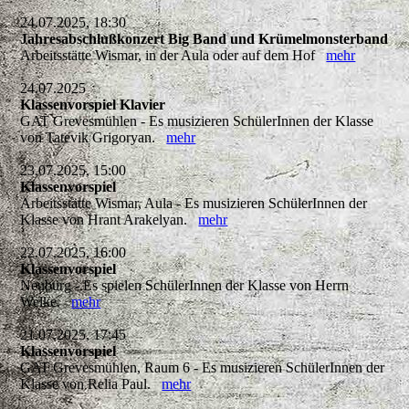
24.07.2025, 18:30
Jahresabschlußkonzert Big Band und Krümelmonsterband
Arbeitsstätte Wismar, in der Aula oder auf dem Hof
mehr
24.07.2025
Klassenvorspiel Klavier
GAT Grevesmühlen - Es musizieren SchülerInnen der Klasse
von Tatevik Grigoryan.
mehr
23.07.2025, 15:00
Klassenvorspiel
Arbeitsstätte Wismar, Aula - Es musizieren SchülerInnen der
Klasse von Hrant Arakelyan.
mehr
22.07.2025, 16:00
Klassenvorspiel
Neuburg - Es spielen SchülerInnen der Klasse von Herrn
Welke.
mehr
21.07.2025, 17:45
Klassenvorspiel
GAT Grevesmühlen, Raum 6 - Es musizieren SchülerInnen der
Klasse von Relia Paul.
mehr