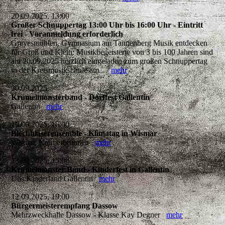
20.09.2025, 13:00
Großer Schnuppertag 13:00 Uhr bis 16:00 Uhr - Eintritt
frei - Voranmeldung erforderlich
Grevesmühlen, Gymnasium am Tannenberg Musik entdecken
für Groß und Klein: Musikbegeisterte von 3 bis 100 Jahren sind
am 20.09.2025 herzlich eingeladen zum großen Schnuppertag
in der Kreismusikschule am...
mehr
20.09.2025
Krümelmonsterband - Dorffest Gallentin
Gallentin
mehr
19.09.2025, 16:00
Blechbläserensemble - Klimatag in Wismar
Wismar, Krämerbrunnen
mehr
13.09.2025, 15:00
Krümelmonster Band - Kinderfest in Gallentin
Ulis Kinderland Gallentin
mehr
12.09.2025, 19:00
Bürgermeisterempfang Dassow
Mehrzweckhalle Dassow - Klasse Kay Degner
mehr