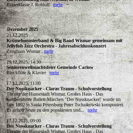
Bläserklasse J. Rohloff
mehr
Dezember 2025
21.12.2025
Krümelmonsterband & Big Band Wismar gemeinsam mit
Jellyfish Jazz Orchestra - Jahresabschlusskonzert
Zeughaus Wismar
mehr
19.12.2025, 14:30
Seniorenweihnachtsfeier Gemeinde Carlow
Blockflöte & Klavier
mehr
17.12.2025, 11:00
Der Nussknacker - Claras Traum - Schulvorstellung
Theater der Hansestadt Wismar, Großes Haus - Das
weltberühmte Ballett-Märchen "Der Nussknacker" wurde im
Jahr 1892 in Sankt Petersburg Peter Tschaikowski komponiert.
Es gehört heute zu den populärsten und...
mehr
17.12.2025, 09:00
Der Nussknacker - Claras Traum - Schulvorstellung
Theater der Hansestadt Wismar, Großes Haus - Das