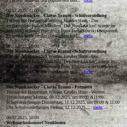
Es gehört heute zu den populärsten und...
mehr
08.12.2025, 11:00
Der Nussknacker - Claras Traum - Schulvorstellung
Theater der Hansestadt Wismar, Großes Haus - Das
weltberühmte Ballett-Märchen "Der Nussknacker" wurde im
Jahr 1892 in Sankt Petersburg Peter Tschaikowski komponiert.
Es gehört heute zu den populärsten und...
mehr
08.12.2025, 09:00
Der Nussknacker - Claras Traum - Schulvorstellung
Theater der Hansestadt Wismar, Großes Haus - Das
weltberühmte Ballett-Märchen "Der Nussknacker" wurde im
Jahr 1892 in Sankt Petersburg Peter Tschaikowski komponiert.
Es gehört heute zu den populärsten und...
mehr
07.12.2025, 16:00
Der Nussknacker - Claras Traum - Premiere
Theater der Hansestadt Wismar, Großes Haus - Weitere
Vorstellungen: Montag, 08.12.2025, um 09:00 &11:00-
Schulvorstellungen Donnerstag, 11.12.2025, um 09:00 & 11:00
Uhr-Schulvorstellungen Freitag, 12.12.2025,...
mehr
06.12.2025, 16:00
Weihnachtskonzert Neukloster