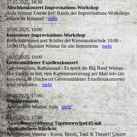
17.05.2025, 18:30
Abschlusskonzert Improvisations-Workshop
Aula Wismar Eintritt frei! Bands des Improvisations-Workshops
zeigen ihr Können!
mehr
17.05.2025, 10:00
kostenloser Improvisations-Workshop
für Schülerinnen und Schüler der Kreismusikschule 10:00 -
18:00 Uhr Standort Wismar für alle Instrumente
mehr
16.05.2025, 19:00
Grevesmühlener Exzellenzkonzert
Grevesmühlen, Rathaussaal - Es spielt die Big Band Wismar..
Der Eintritt ist frei, eine Kartenreservierung per Mail info (at)
kms-nwm.de (Stichwort Grevesmühlener Exzellenzkonzerte)
wird empfohlen.
mehr
09.05.2025, 17:00
Musizierstunde
Arbeitsstätte Wismar, Aula
mehr
05.05.2025, 17:00
Ausstellungseröffnung Tapetenwechsel #5 mit
musikalischem Blitzlicht
Arbeitsstätte Wismar - Kunst, Musik, Tanz & Theater! Unsere