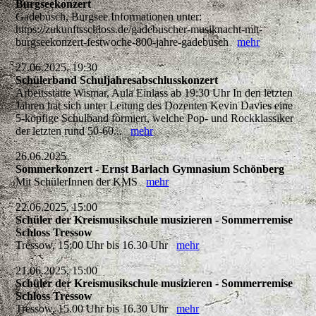
Burgseekonzert
Gadebusch, Burgsee Informationen unter:
https://zukunftsschloss.de/gadebuscher-musiknacht-mit-
burgseekonzert-festwoche-800-jahre-gadebusch
mehr
27.06.2025, 19:30
Schülerband Schuljahresabschlusskonzert
Arbeitsstätte Wismar, Aula Einlass ab 19:30 Uhr In den letzten
Jahren hat sich unter Leitung des Dozenten Kevin Davies eine
5-köpfige Schulband formiert, welche Pop- und Rockklassiker
der letzten rund 50-60...
mehr
26.06.2025
Sommerkonzert - Ernst Barlach Gymnasium Schönberg
Mit SchülerInnen der KMS
mehr
22.06.2025, 15:00
Schüler der Kreismusikschule musizieren - Sommerremise
Schloss Tressow
Tressow, 15:00 Uhr bis 16.30 Uhr
mehr
21.06.2025, 15:00
Schüler der Kreismusikschule musizieren - Sommerremise
Schloss Tressow
Tressow, 15.00 Uhr bis 16.30 Uhr
mehr