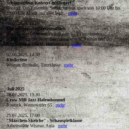
Schlagsophon Konzert in Gostorf
Gostorf, Das Ensemble Schlagsophon spielt von 10:00 Uhr bis
13:00 Uhr Musik aus aller Welt.
mehr
05.06.2025, 18:00
Musizierstunde Grevesmühlen
Gymnasium Grevesmühlen, Raum 6 - Es musizieren
SchülerInnen der Holzbläserklasse von K. Frölian und der
Klavierklasse von D. Hammerich.
mehr
02.06.2025, 14:30
Kinderfest
Wismar, Reithalle, Tanzklasse
mehr
Juli 2025
28.07.2025, 19:30
Crow Mill Jazz Hafendommel
Rostock, Warnowufer 65
mehr
25.07.2025, 17:00
"Märchen-Sketche" - Schauspielklasse
Arbeitsstätte Wismar, Aula
mehr