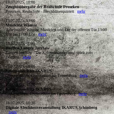
19.07.2025, 18:00
Zeugnisübergabe der Realschule Proseken
Proseken, Realschule - Blechbläserquintett
mehr
19.07.2025, 13:00
Musikfest Wismar
Arbeitsstätte Wismar, Musikfest und Tag der offenen Tür 13:00
Uhr bis 17:00 Uhr
mehr
19.07.2025, 11:00
Dorffest Langen Jarchow
Langen Jarchow - Die Krümelmonsterband spielt zum
Dorffest.
mehr
19.07.2025, 10:00
Kostenloses Blitz-IKARUS
Grevesmühlen, Gymnasium am Tannenberg
mehr
19.07.2025, 10:00
Kostenloses Blitz-IKARUS
Grevesmühen, Gymnasium am Tannenberg
mehr
18.07.2025, 18:30
Digitale Abschlussveranstaltung IKARUS Schönberg
mehr