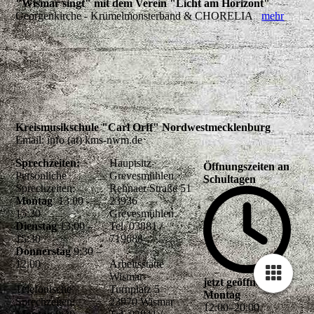
"Wismar singt" mit dem Verein "Licht am Horizont"
Georgenkirche - Krümelmonsterband & CHORELIA
mehr
Kreismusikschule "Carl Orff" Nordwestmecklenburg
Email: info (at) kms-nwm.de
Sprechzeiten:
Hauptsitz
Öffnungszeiten an
Persönliche
Grevesmühlen
Schultagen
Sprechzeiten:
Rehnaer Straße 51
Montag
13:00 -
23936
15:30
Grevesmühlen
Dienstag
13:00 –
Tel. 03881 /
15:30
719688
Donnerstag
9:30 –
12.00
Arbeitsstätte
Wismar
jetzt geöffnet
Telefonische
Turnplatz 5
Montag
Sprechzeiten:
23970 Wismar
12
:
00
–
20
:
00