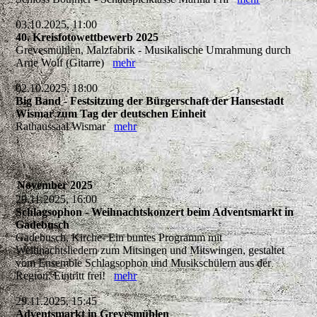
03.10.2025, 11:00
40. Kreisfotowettbewerb 2025
Grevesmühlen, Malzfabrik - Musikalische Umrahmung durch
Arne Wolf (Gitarre)
mehr
02.10.2025, 18:00
Big Band - Festsitzung der Bürgerschaft der Hansestadt
Wismar zum Tag der deutschen Einheit
Rathaussaal Wismar
mehr
November 2025
29.11.2025, 16:00
Schlagsophon - Weihnachtskonzert beim Adventsmarkt in
Gadebusch
Gadebusch, Kirche- Ein buntes Programm mit
Weihnachtsliedern zum Mitsingen und Mitswingen, gestaltet
vom Ensemble Schlagsophon und Musikschülern aus der
Region. Eintritt frei!
mehr
29.11.2025, 15:45
Adventsmarkt in Grevesmühlen