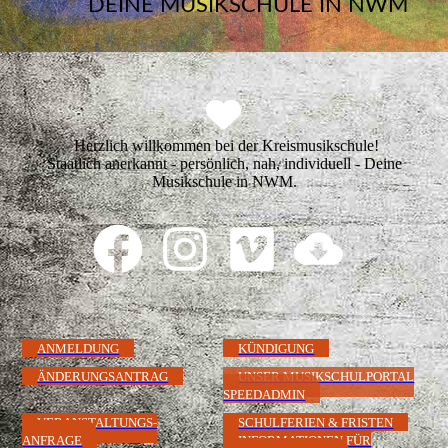
DEINE MUSIKSCHULE IN NWM
Herzlich willkommen bei der Kreismusikschule!
Staatlich anerkannt - persönlich, nah, individuell - Deine
Musikschule in NWM.
ANMELDUNG
KÜNDIGUNG
ÄNDERUNGSANTRAG
UNSER MUSIKSCHULPORTAL
SPEEDADMIN
VERANSTALTUNGS-
SCHULFERIEN & FRISTEN
ANFRAGE
INFORMATIONEN FÜR