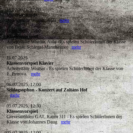
11.07.2025, 17:00
Musizierstunde
Arbeitsstätte Wismar, Aula
mehr
11.07.2025, 15:00
Klassenvorspiel
Arbeitsstelle Wismar, Aula - Es spielen SchülerInnen der Klasse
von Beate Schlegel-Mannheimer
mehr
11.07.2025
Klassenvorspiel Klavier
Arbeitsstätte Wismar - Es spielen SchülerInnen der Klasse von
E. Petrova.
mehr
06.07.2025, 12:00
Schlagsophon - Konzert auf Zoltáns Hof
mehr
05.07.2025, 12:30
Klassenvorspiel
Grevesmühlen GAT, Raum 311 - Es spielen SchülerInnen der
Klasse von Johannes Daug
mehr
05.07.2025, 12:00