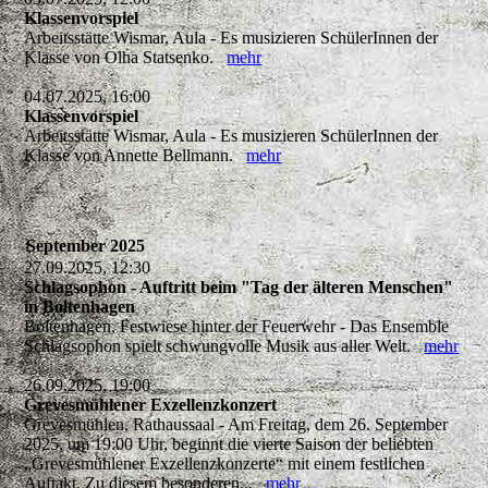
Klassenvorspiel
Arbeitsstätte Wismar, Aula - Es musizieren SchülerInnen der
Klasse von Olha Statsenko.
mehr
04.07.2025, 16:00
Klassenvorspiel
Arbeitsstätte Wismar, Aula - Es musizieren SchülerInnen der
Klasse von Annette Bellmann.
mehr
September 2025
27.09.2025, 12:30
Schlagsophon - Auftritt beim "Tag der älteren Menschen"
in Boltenhagen
Boltenhagen, Festwiese hinter der Feuerwehr - Das Ensemble
Schlagsophon spielt schwungvolle Musik aus aller Welt.
mehr
26.09.2025, 19:00
Grevesmühlener Exzellenzkonzert
Grevesmühlen, Rathaussaal - Am Freitag, dem 26. September
2025, um 19:00 Uhr, beginnt die vierte Saison der beliebten
„Grevesmühlener Exzellenzkonzerte“ mit einem festlichen
Auftakt. Zu diesem besonderen...
mehr