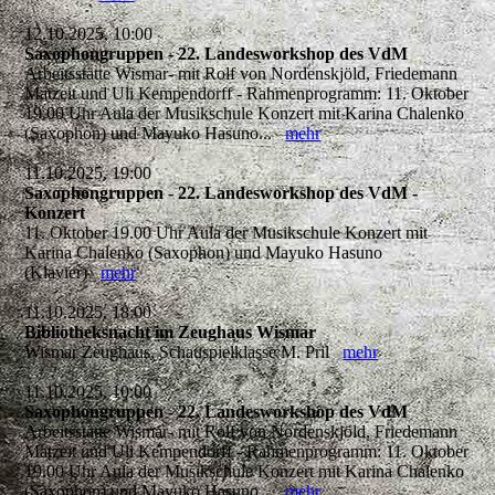
12.10.2025, 10:00
Saxophongruppen - 22. Landesworkshop des VdM
Arbeitsstätte Wismar- mit Rolf von Nordenskjöld, Friedemann
Matzeit und Uli Kempendorff - Rahmenprogramm: 11. Oktober
19.00 Uhr Aula der Musikschule Konzert mit Karina Chalenko
(Saxophon) und Mayuko Hasuno...
mehr
11.10.2025, 19:00
Saxophongruppen - 22. Landesworkshop des VdM -
Konzert
11. Oktober 19.00 Uhr Aula der Musikschule Konzert mit
Karina Chalenko (Saxophon) und Mayuko Hasuno
(Klavier)
mehr
11.10.2025, 18:00
Bibliotheksnacht im Zeughaus Wismar
Wismar Zeughaus, Schauspielklasse M. Pril
mehr
11.10.2025, 10:00
Saxophongruppen - 22. Landesworkshop des VdM
Arbeitsstätte Wismar- mit Rolf von Nordenskjöld, Friedemann
Matzeit und Uli Kempendorff - Rahmenprogramm: 11. Oktober
19.00 Uhr Aula der Musikschule Konzert mit Karina Chalenko
(Saxophon) und Mayuko Hasuno...
mehr