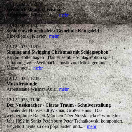
13.12.2025, 16:00
Weihnachtskonzert Wismar
Arbeitsstätte Wismar, Aula
mehr
13.12.2025, 15:00
Seniorenweihnachtsfeier Gemeinde Königsfeld
Blockflöte & Klavier
mehr
13.12.2025, 15:00
Singing and Swinging Christmas mit Schlagsophon
Kirche Boltenhagen - Das Ensemble Schlagsophon spielt
stimmungsvolle Weihnachtsmusik zum Mitsingen und
Mitswingen.
mehr
12.12.2025, 17:00
Musizierstunde
Arbeitsstätte Wismar, Aula
mehr
12.12.2025, 11:00
Der Nussknacker - Claras Traum - Schulvorstellung
Theater der Hansestadt Wismar, Großes Haus - Das
weltberühmte Ballett-Märchen "Der Nussknacker" wurde im
Jahr 1892 in Sankt Petersburg Peter Tschaikowski komponiert.
Es gehört heute zu den populärsten und...
mehr