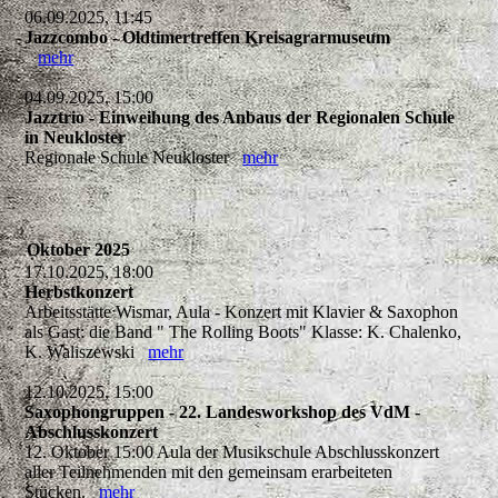
06.09.2025, 11:45
Jazzcombo - Oldtimertreffen Kreisagrarmuseum
mehr
04.09.2025, 15:00
Jazztrio - Einweihung des Anbaus der Regionalen Schule
in Neukloster
Regionale Schule Neukloster
mehr
Oktober 2025
17.10.2025, 18:00
Herbstkonzert
Arbeitsstätte Wismar, Aula - Konzert mit Klavier & Saxophon
als Gast: die Band " The Rolling Boots" Klasse: K. Chalenko,
K. Waliszewski
mehr
12.10.2025, 15:00
Saxophongruppen - 22. Landesworkshop des VdM -
Abschlusskonzert
12. Oktober 15:00 Aula der Musikschule Abschlusskonzert
aller Teilnehmenden mit den gemeinsam erarbeiteten
Stücken.
mehr