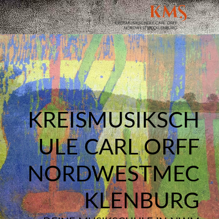
KREISMUSIKSCH
ULE CARL ORFF
NORDWESTMEC
KLENBURG