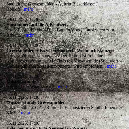
Stadtkirche Grevesmühlen - Auftritt Bläserklasse J.
Rohloff
mehr
29.11.2025, 15:30
Einstimmen auf die Adventszeit
Groß Tessin, Kirche - Die "Bunten Vögel" musizieren zum
Advent.
mehr
28.11.2025, 19:00
Grevesmühlener Exzellenzkonzert - Weihnachtskonzert
Grevesmühlen, Rathaussaal - Der Eintritt ist frei, eine
Kartenreservierung per Mail info (at) kms-nwm.de (Stichwort
Grevesmühlener Exzellenzkonzerte) wird empfohlen.
mehr
21.11.2025, 17:00
Musizierstunde
Arbeitsstätte Wismar, Aula
mehr
06.11.2025, 17:30
Musizierstunde Grevesmühlen
Grevesmühlen, GAT, Raum 6 - Es musizieren SchülerInnen der
KMS.
mehr
05.11.2025, 17:00
Laternenumzug Kita Neustadt in Wismar