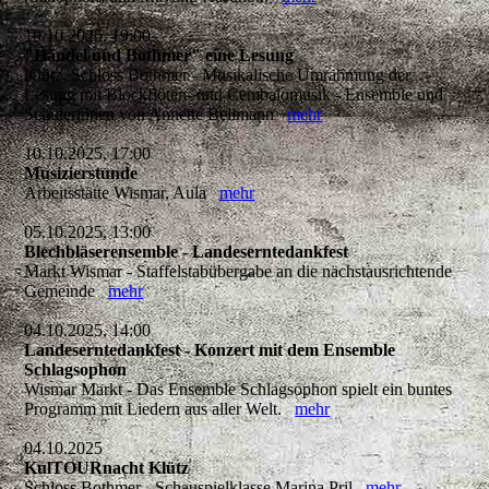
10.10.2025, 19:00
"Händel und Bothmer" eine Lesung
Klütz, Schloss Bothmer - Musikalische Umrahmung der
Lesung mit Blockflöten- und Cembalomusik - Ensemble und
Schülerinnen von Annette Bellmann
mehr
10.10.2025, 17:00
Musizierstunde
Arbeitsstätte Wismar, Aula
mehr
05.10.2025, 13:00
Blechbläserensemble - Landeserntedankfest
Markt Wismar - Staffelstabübergabe an die nächstausrichtende
Gemeinde
mehr
04.10.2025, 14:00
Landeserntedankfest - Konzert mit dem Ensemble
Schlagsophon
Wismar Markt - Das Ensemble Schlagsophon spielt ein buntes
Programm mit Liedern aus aller Welt.
mehr
04.10.2025
KulTOURnacht Klütz
Schloss Bothmer - Schauspielklasse Marina Pril
mehr