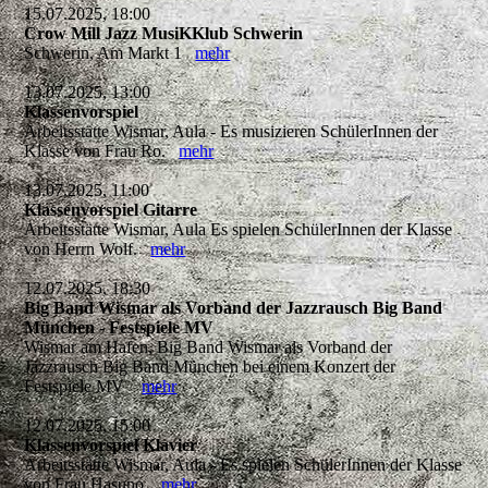
15.07.2025, 18:00
Crow Mill Jazz MusiKKlub Schwerin
Schwerin, Am Markt 1
mehr
13.07.2025, 13:00
Klassenvorspiel
Arbeitsstätte Wismar, Aula - Es musizieren SchülerInnen der
Klasse von Frau Ro.
mehr
13.07.2025, 11:00
Klassenvorspiel Gitarre
Arbeitsstätte Wismar, Aula Es spielen SchülerInnen der Klasse
von Herrn Wolf.
mehr
12.07.2025, 18:30
Big Band Wismar als Vorband der Jazzrausch Big Band
München - Festspiele MV
Wismar am Hafen, Big Band Wismar als Vorband der
Jazzrausch Big Band München bei einem Konzert der
Festspiele MV
mehr
12.07.2025, 15:00
Klassenvorspiel Klavier
Arbeitsstätte Wismar, Aula - Es spielen SchülerInnen der Klasse
von Frau Hasuno.
mehr