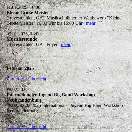
11.01.2025, 10:00
Kleine Große Meister
Grevesmühlen, GAT Musikschulinterner Wettbewerb "Kleine
Große Meister" 10:00 Uhr bis 16:00 Uhr
mehr
09.01.2025, 18:00
Musizierstunde
Grevesmühlen, GAT Foyer
mehr
Februar 2025
Zurück zur Übersicht
28.02.2025
Internationaler Jugend Big Band Workshop
Neubrandenburg
28.02.-02.03.2025 Internationaler Jugend Big Band Workshop
Neubrandenburg
Zurück zur Übersicht