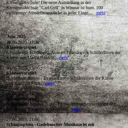
Kreismusikschule! Die neue Ausstellung in der
Kreismusikschule "Carl Orff" in Wismar ist bunt. 100
vielförmige Ausstellungsstücke in jeder Etage....
mehr
Juni 2025
30.06.2025, 17:30
Klassenvorspiel
Gymnasium Schönberg, Aula - Es musizieren SchülerInnen der
Klasse von Marco Baldelli.
mehr
30.06.2025, 15:00
Klassenvorspiel
Dorfschule Zurow - Es musizieren SchülerInnen der Klasse
von Karoline Frick.
mehr
29.06.2025, 14:30
Klassenvorspiel
Arbeitsstätte Wismar, Aula - Es musizieren SchülerInnen der
Klasse von Jewgenia Kaisermann.
mehr
27.06.2025, 21:00
Schlagsophon - Gadebuscher Musiknacht mit