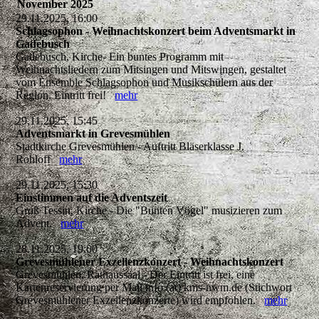
November 2025
29.11.2025, 16:00
Schlagsophon - Weihnachtskonzert beim Adventsmarkt in
Gadebusch
Gadebusch, Kirche- Ein buntes Programm mit
Weihnachtsliedern zum Mitsingen und Mitswingen, gestaltet
vom Ensemble Schlagsophon und Musikschülern aus der
Region. Eintritt frei!
mehr
29.11.2025, 15:45
Adventsmarkt in Grevesmühlen
Stadtkirche Grevesmühlen - Auftritt Bläserklasse J.
Rohloff
mehr
29.11.2025, 15:30
Einstimmen auf die Adventszeit
Groß Tessin, Kirche - Die "Bunten Vögel" musizieren zum
Advent.
mehr
28.11.2025, 19:00
Grevesmühlener Exzellenzkonzert - Weihnachtskonzert
Grevesmühlen, Rathaussaal - Der Eintritt ist frei, eine
Kartenreservierung per Mail info (at) kms-nwm.de (Stichwort
Grevesmühlener Exzellenzkonzerte) wird empfohlen.
mehr