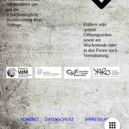
wir bemühen uns
um die
schnellstmögliche
Beantwortung Ihrer
Frühere oder
Anfrage.
spätere
Öffnungszeiten
sowie am
Wochenende oder
in den Ferien nach
Vereinbarung.
KONTAKT
DATENSCHUTZ
IMPRESSUM