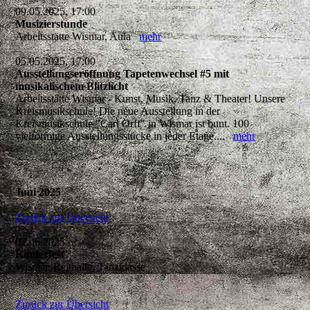
09.05.2025, 17:00
Musizierstunde
Arbeitsstätte Wismar, Aula
mehr
05.05.2025, 17:00
Ausstellungseröffnung Tapetenwechsel #5 mit
musikalischem Blitzlicht
Arbeitsstätte Wismar - Kunst, Musik, Tanz & Theater! Unsere
Kreismusikschule! Die neue Ausstellung in der
Kreismusikschule "Carl Orff" in Wismar ist bunt. 100
vielförmige Ausstellungsstücke in jeder Etage....
mehr
Juni 2025
Zurück zur Übersicht
02.06.2025
Kinderfest
Wismar, Reithalle, Tanzklasse
Zurück zur Übersicht