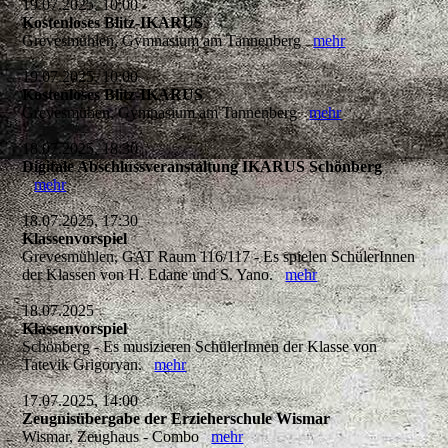
19.07.2025, 10:00
Kostenloses Blitz-IKARUS
Grevesmühlen, Gymnasium am Tannenberg
mehr
19.07.2025, 10:00
Kostenloses Blitz-IKARUS
Grevesmühen, Gymnasium am Tannenberg
mehr
18.07.2025, 18:30
Digitale Abschlussveranstaltung IKARUS Schönberg
mehr
18.07.2025, 17:30
Klassenvorspiel
Grevesmühlen, GAT Raum 116/117 - Es spielen SchülerInnen
der Klassen von H. Edane und S. Yano.
mehr
18.07.2025
Klassenvorspiel
Schönberg - Es musizieren SchülerInnen der Klasse von
Tatevik Grigoryan.
mehr
17.07.2025, 14:00
Zeugnisübergabe der Erzieherschule Wismar
Wismar, Zeughaus - Combo
mehr