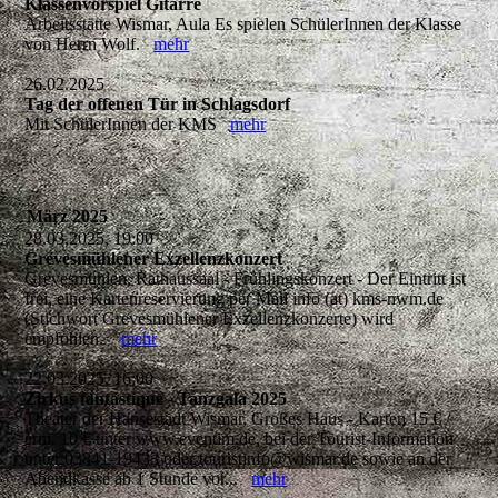
Klassenvorspiel Gitarre
Arbeitsstätte Wismar, Aula Es spielen SchülerInnen der Klasse
von Herrn Wolf.
mehr
26.02.2025
Tag der offenen Tür in Schlagsdorf
Mit SchülerInnen der KMS
mehr
März 2025
28.03.2025, 19:00
Grevesmühlener Exzellenzkonzert
Grevesmühlen, Rathaussaal - Frühlingskonzert - Der Eintritt ist
frei, eine Kartenreservierung per Mail info (at) kms-nwm.de
(Stichwort Grevesmühlener Exzellenzkonzerte) wird
empfohlen.
mehr
22.03.2025, 16:00
Zirkus fantastique - Tanzgala 2025
Theater der Hansestadt Wismar, Großes Haus - Karten 15 € /
erm. 10 € unter www.eventim.de, bei der Tourist-Information
unter 03841-19433 oder touristinfo@wismar.de sowie an der
Abendkasse ab 1 Stunde vor...
mehr