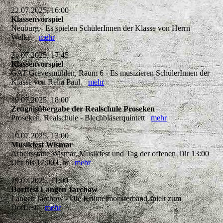
22.07.2025, 16:00
Klassenvorspiel
Neuburg - Es spielen SchülerInnen der Klasse von Herrn
Welke.
mehr
21.07.2025, 17:45
Klassenvorspiel
GAT Grevesmühlen, Raum 6 - Es musizieren SchülerInnen der
Klasse von Relia Paul.
mehr
19.07.2025, 18:00
Zeugnisübergabe der Realschule Proseken
Proseken, Realschule - Blechbläserquintett
mehr
19.07.2025, 13:00
Musikfest Wismar
Arbeitsstätte Wismar, Musikfest und Tag der offenen Tür 13:00
Uhr bis 17:00 Uhr
mehr
19.07.2025, 11:00
Dorffest Langen Jarchow
Langen Jarchow - Die Krümelmonsterband spielt zum
Dorffest.
mehr