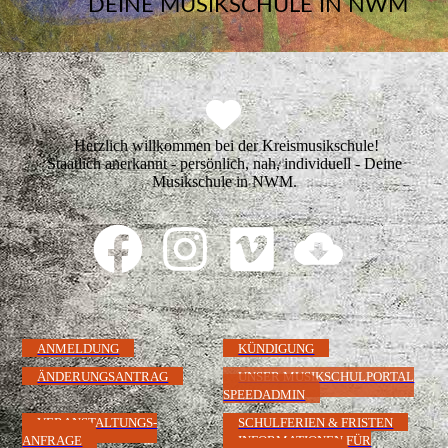
DEINE MUSIKSCHULE IN NWM
Herzlich willkommen bei der Kreismusikschule!
Staatlich anerkannt - persönlich, nah, individuell - Deine
Musikschule in NWM.
ANMELDUNG
KÜNDIGUNG
ÄNDERUNGSANTRAG
UNSER MUSIKSCHULPORTAL
SPEEDADMIN
VERANSTALTUNGS-
SCHULFERIEN & FRISTEN
ANFRAGE
INFORMATIONEN FÜR