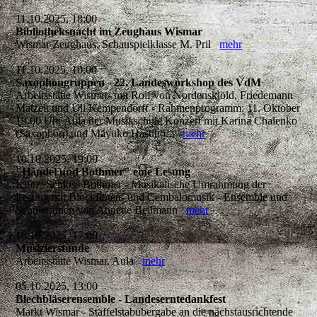
11.10.2025, 18:00
Bibliotheksnacht im Zeughaus Wismar
Wismar Zeughaus, Schauspielklasse M. Pril
mehr
11.10.2025, 10:00
Saxophongruppen - 22. Landesworkshop des VdM
Arbeitsstätte Wismar- mit Rolf von Nordenskjöld, Friedemann
Matzeit und Uli Kempendorff - Rahmenprogramm: 11. Oktober
19.00 Uhr Aula der Musikschule Konzert mit Karina Chalenko
(Saxophon) und Mayuko Hasuno...
mehr
10.10.2025, 19:00
"Händel und Bothmer" eine Lesung
Klütz, Schloss Bothmer - Musikalische Umrahmung der
Lesung mit Blockflöten- und Cembalomusik - Ensemble und
Schülerinnen von Annette Bellmann
mehr
10.10.2025, 17:00
Musizierstunde
Arbeitsstätte Wismar, Aula
mehr
05.10.2025, 13:00
Blechbläserensemble - Landeserntedankfest
Markt Wismar - Staffelstabübergabe an die nächstausrichtende