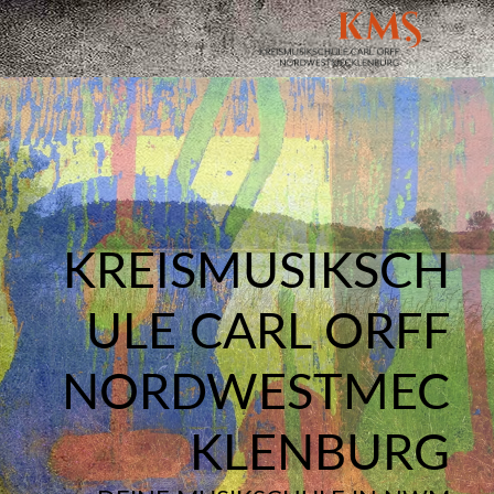
KREISMUSIKSCH
ULE CARL ORFF
NORDWESTMEC
KLENBURG