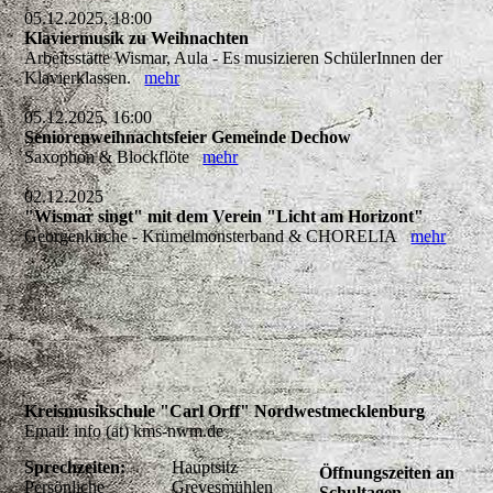
05.12.2025, 18:00
Klaviermusik zu Weihnachten
Arbeitsstätte Wismar, Aula - Es musizieren SchülerInnen der
Klavierklassen.
mehr
05.12.2025, 16:00
Seniorenweihnachtsfeier Gemeinde Dechow
Saxophon & Blockflöte
mehr
02.12.2025
"Wismar singt" mit dem Verein "Licht am Horizont"
Georgenkirche - Krümelmonsterband & CHORELIA
mehr
Kreismusikschule "Carl Orff" Nordwestmecklenburg
Email: info (at) kms-nwm.de
Sprechzeiten:
Hauptsitz
Öffnungszeiten an
Persönliche
Grevesmühlen
Schultagen