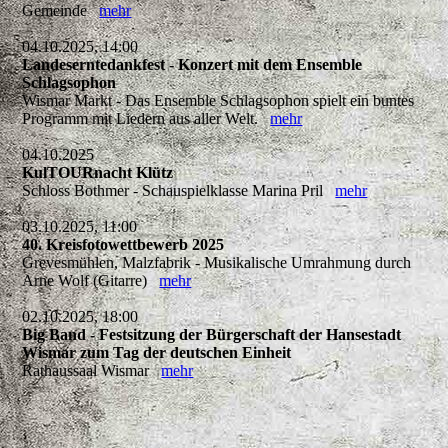
Gemeinde
mehr
04.10.2025, 14:00
Landeserntedankfest - Konzert mit dem Ensemble
Schlagsophon
Wismar Markt - Das Ensemble Schlagsophon spielt ein buntes
Programm mit Liedern aus aller Welt.
mehr
04.10.2025
KulTOURnacht Klütz
Schloss Bothmer - Schauspielklasse Marina Pril
mehr
03.10.2025, 11:00
40. Kreisfotowettbewerb 2025
Grevesmühlen, Malzfabrik - Musikalische Umrahmung durch
Arne Wolf (Gitarre)
mehr
02.10.2025, 18:00
Big Band - Festsitzung der Bürgerschaft der Hansestadt
Wismar zum Tag der deutschen Einheit
Rathaussaal Wismar
mehr