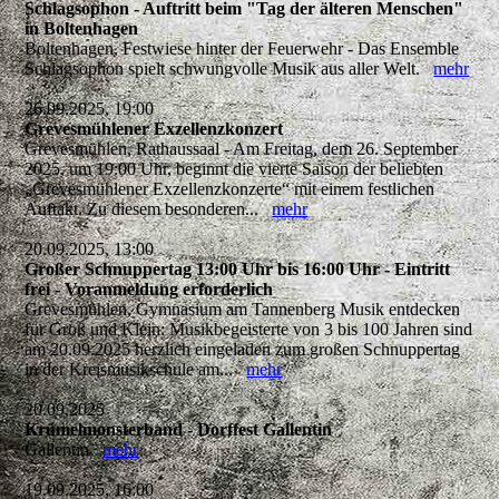
Schlagsophon - Auftritt beim "Tag der älteren Menschen"
in Boltenhagen
Boltenhagen, Festwiese hinter der Feuerwehr - Das Ensemble
Schlagsophon spielt schwungvolle Musik aus aller Welt.
mehr
26.09.2025, 19:00
Grevesmühlener Exzellenzkonzert
Grevesmühlen, Rathaussaal - Am Freitag, dem 26. September
2025, um 19:00 Uhr, beginnt die vierte Saison der beliebten
„Grevesmühlener Exzellenzkonzerte“ mit einem festlichen
Auftakt. Zu diesem besonderen...
mehr
20.09.2025, 13:00
Großer Schnuppertag 13:00 Uhr bis 16:00 Uhr - Eintritt
frei - Voranmeldung erforderlich
Grevesmühlen, Gymnasium am Tannenberg Musik entdecken
für Groß und Klein: Musikbegeisterte von 3 bis 100 Jahren sind
am 20.09.2025 herzlich eingeladen zum großen Schnuppertag
in der Kreismusikschule am...
mehr
20.09.2025
Krümelmonsterband - Dorffest Gallentin
Gallentin
mehr
19.09.2025, 16:00