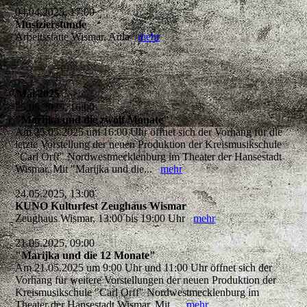
04.04.2025, 17:00
Musizierstunde
Arbeitsstätte Wismar, Aula
mehr
Mai 2025
25.05.2025, 16:00
"Marijka und die zwölf Monate"
Am 25.05.2025 um 16:00 Uhr öffnet sich der Vorhang für die
letzte Vorstellung der neuen Produktion der Kreismusikschule
"Carl Orff" Nordwestmecklenburg im Theater der Hansestadt
Wismar. Mit "Marijka und die...
mehr
24.05.2025, 13:00
KUNO Kulturfest Zeughaus Wismar
Zeughaus Wismar, 13:00 bis 19:00 Uhr
mehr
21.05.2025, 09:00
"Marijka und die 12 Monate"
Am 21.05.2025 um 9:00 Uhr und 11:00 Uhr öffnet sich der
Vorhang für weitere Vorstellungen der neuen Produktion der
Kreismusikschule "Carl Orff" Nordwestmecklenburg im
Theater der Hansestadt Wismar. Mit...
mehr