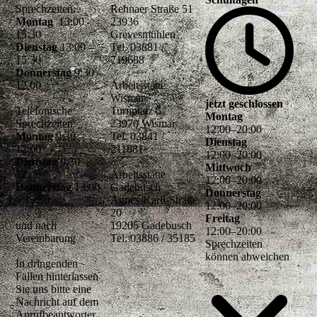
Sprechzeiten:
Rehnaer Straße 51
Montag
13:00 -
23936
15:30
Grevesmühlen
Dienstag
13:00 –
Tel. 03881 /
15:30
719688
Donnerstag
9:30 –
12.00
Arbeitsstätte
Wismar
jetzt geschlossen
Telefonische
Turnplatz 5
Montag
Sprechzeiten:
23970 Wismar
12
:
00
–
20
:
00
Montag
9:30 –
Tel. 03841 /
Dienstag
12:00
211881
12
:
00
–
20
:
00
Dienstag
9:30 –
Mittwoch
12:00
Arbeitsstätte
12
:
00
–
20
:
00
Donnerstag
13:00
Gadebusch
Donnerstag
– 15:30
Agnes-Karll-Straße
12
:
00
–
20
:
00
20
Freitag
und nach
19205 Gadebusch
12
:
00
–
20
:
00
Vereinbarung
Tel. 03886 / 35185
Sprechzeiten
können abweichen
In dringenden
Fällen hinterlassen
Sie uns bitte eine
Nachricht auf dem
Anrufbeantworter,