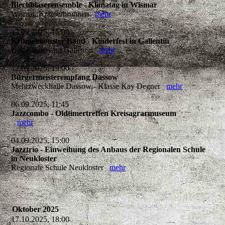
Blechbläserensemble - Klimatag in Wismar
Wismar, Krämerbrunnen
mehr
13.09.2025, 15:00
Krümelmonster Band - Kinderfest in Gallentin
Ulis Kinderland Gallentin
mehr
12.09.2025, 19:00
Bürgermeisterempfang Dassow
Mehrzweckhalle Dassow - Klasse Kay Degner
mehr
06.09.2025, 11:45
Jazzcombo - Oldtimertreffen Kreisagrarmuseum
mehr
04.09.2025, 15:00
Jazztrio - Einweihung des Anbaus der Regionalen Schule
in Neukloster
Regionale Schule Neukloster
mehr
Oktober 2025
17.10.2025, 18:00