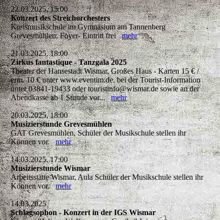
22.03.2025, 15:00
Konzert des Streichorchesters
Kreismusikschule im Gymnasium am Tannenberg
Grevesmühlen, Foyer- Eintritt frei
mehr
21.03.2025, 18:00
Zirkus fantastique - Tanzgala 2025
Theater der Hansestadt Wismar, Großes Haus - Karten 15 € /
erm. 10 € unter www.eventim.de, bei der Tourist-Information
unter 03841-19433 oder touristinfo@wismar.de sowie an der
Abendkasse ab 1 Stunde vor...
mehr
20.03.2025, 18:00
Musizierstunde Grevesmühlen
GAT Grevesmühlen, Schüler der Musikschule stellen ihr
Können vor.
mehr
14.03.2025, 17:00
Musizierstunde Wismar
Arbeitsstätte Wismar, Aula Schüler der Musikschule stellen ihr
Können vor.
mehr
14.03.2025
Schlagsophon - Konzert in der IGS Wismar