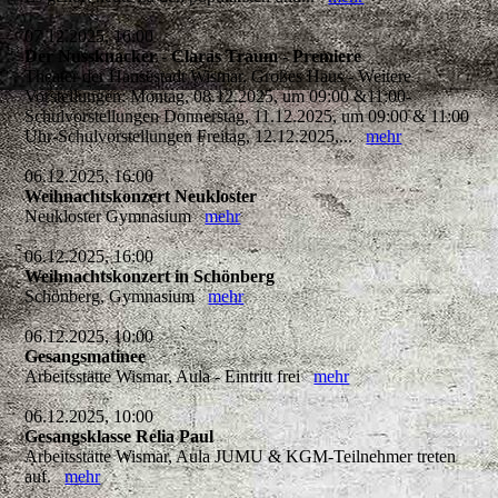
07.12.2025, 16:00
Der Nussknacker - Claras Traum - Premiere
Theater der Hansestadt Wismar, Großes Haus - Weitere
Vorstellungen: Montag, 08.12.2025, um 09:00 &11:00-
Schulvorstellungen Donnerstag, 11.12.2025, um 09:00 & 11:00
Uhr-Schulvorstellungen Freitag, 12.12.2025,...
mehr
06.12.2025, 16:00
Weihnachtskonzert Neukloster
Neukloster Gymnasium
mehr
06.12.2025, 16:00
Weihnachtskonzert in Schönberg
Schönberg, Gymnasium
mehr
06.12.2025, 10:00
Gesangsmatinee
Arbeitsstätte Wismar, Aula - Eintritt frei
mehr
06.12.2025, 10:00
Gesangsklasse Relia Paul
Arbeitsstätte Wismar, Aula JUMU & KGM-Teilnehmer treten
auf.
mehr