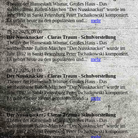
Theater der Hansestadt Wismar, Großes Haus - Das
weltberühmte Ballett-Märchen "Der Nussknacker" wurde im
Jahr 1892 in Sankt Petersburg Peter Tschaikowski komponiert.
Es gehört heute zu den populärsten und...
mehr
11.12.2025, 09:00
Der Nussknacker - Claras Traum - Schulvorstellung
Theater der Hansestadt Wismar, Großes Haus - Das
weltberühmte Ballett-Märchen "Der Nussknacker" wurde im
Jahr 1892 in Sankt Petersburg Peter Tschaikowski komponiert.
Es gehört heute zu den populärsten und...
mehr
08.12.2025, 11:00
Der Nussknacker - Claras Traum - Schulvorstellung
Theater der Hansestadt Wismar, Großes Haus - Das
weltberühmte Ballett-Märchen "Der Nussknacker" wurde im
Jahr 1892 in Sankt Petersburg Peter Tschaikowski komponiert.
Es gehört heute zu den populärsten und...
mehr
08.12.2025, 09:00
Der Nussknacker - Claras Traum - Schulvorstellung
Theater der Hansestadt Wismar, Großes Haus - Das
weltberühmte Ballett-Märchen "Der Nussknacker" wurde im
Jahr 1892 in Sankt Petersburg Peter Tschaikowski komponiert.
Es gehört heute zu den populärsten und...
mehr