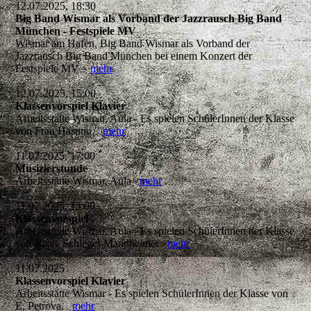
12.07.2025, 18:30
Big Band Wismar als Vorband der Jazzrausch Big Band
München - Festspiele MV
Wismar am Hafen, Big Band Wismar als Vorband der
Jazzrausch Big Band München bei einem Konzert der
Festspiele MV
mehr
12.07.2025, 15:00
Klassenvorspiel Klavier
Arbeitsstätte Wismar, Aula - Es spielen SchülerInnen der Klasse
von Frau Hasuno.
mehr
11.07.2025, 17:00
Musizierstunde
Arbeitsstätte Wismar, Aula
mehr
11.07.2025, 15:00
Klassenvorspiel
Arbeitsstelle Wismar, Aula - Es spielen SchülerInnen der Klasse
von Beate Schlegel-Mannheimer
mehr
11.07.2025
Klassenvorspiel Klavier
Arbeitsstätte Wismar - Es spielen SchülerInnen der Klasse von
E. Petrova.
mehr