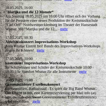
18.05.2025, 16:00
"Marijka und die 12 Monate“
Am Sonntag 18.05.2025 um 16:00 Uhr öffnet sich der Vorhang
für die Premiere einer neuen Produktion der Kreismusikschule
"Carl Orff" Nordwestmecklenburg im Theater der Hansestadt
Wismar. Mit "Marijka und die 12...
mehr
17.05.2025, 18:30
Abschlusskonzert Improvisations-Workshop
Aula Wismar Eintritt frei! Bands des Improvisations-Workshops
zeigen ihr Können!
mehr
17.05.2025, 10:00
kostenloser Improvisations-Workshop
für Schülerinnen und Schüler der Kreismusikschule 10:00 -
18:00 Uhr Standort Wismar für alle Instrumente
mehr
16.05.2025, 19:00
Grevesmühlener Exzellenzkonzert
Grevesmühlen, Rathaussaal - Es spielt die Big Band Wismar..
Der Eintritt ist frei, eine Kartenreservierung per Mail info (at)
kms-nwm.de (Stichwort Grevesmühlener Exzellenzkonzerte)
wird empfohlen.
mehr