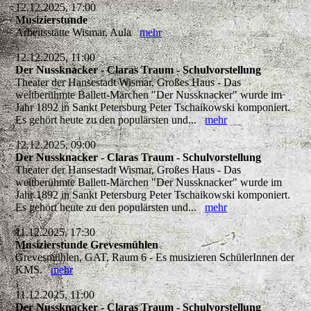
12.12.2025, 17:00
Musizierstunde
Arbeitsstätte Wismar, Aula
mehr
12.12.2025, 11:00
Der Nussknacker - Claras Traum - Schulvorstellung
Theater der Hansestadt Wismar, Großes Haus - Das
weltberühmte Ballett-Märchen "Der Nussknacker" wurde im
Jahr 1892 in Sankt Petersburg Peter Tschaikowski komponiert.
Es gehört heute zu den populärsten und...
mehr
12.12.2025, 09:00
Der Nussknacker - Claras Traum - Schulvorstellung
Theater der Hansestadt Wismar, Großes Haus - Das
weltberühmte Ballett-Märchen "Der Nussknacker" wurde im
Jahr 1892 in Sankt Petersburg Peter Tschaikowski komponiert.
Es gehört heute zu den populärsten und...
mehr
11.12.2025, 17:30
Musizierstunde Grevesmühlen
Grevesmühlen, GAT, Raum 6 - Es musizieren SchülerInnen der
KMS.
mehr
11.12.2025, 11:00
Der Nussknacker - Claras Traum - Schulvorstellung