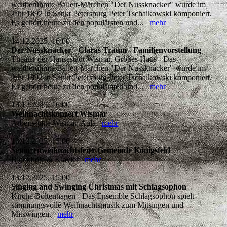
weltberühmte Ballett-Märchen "Der Nussknacker" wurde im
Jahr 1892 in Sankt Petersburg Peter Tschaikowski komponiert.
Es gehört heute zu den populärsten und...
mehr
14.12.2025, 16:00
Der Nussknacker - Claras Traum - Familienvorstellung
Theater der Hansestadt Wismar, Großes Haus - Das
weltberühmte Ballett-Märchen "Der Nussknacker" wurde im
Jahr 1892 in Sankt Petersburg Peter Tschaikowski komponiert.
Es gehört heute zu den populärsten und...
mehr
13.12.2025, 16:00
Weihnachtskonzert Wismar
Arbeitsstätte Wismar, Aula
mehr
13.12.2025, 15:00
Seniorenweihnachtsfeier Gemeinde Königsfeld
Blockflöte & Klavier
mehr
13.12.2025, 15:00
Singing and Swinging Christmas mit Schlagsophon
Kirche Boltenhagen - Das Ensemble Schlagsophon spielt
stimmungsvolle Weihnachtsmusik zum Mitsingen und
Mitswingen.
mehr