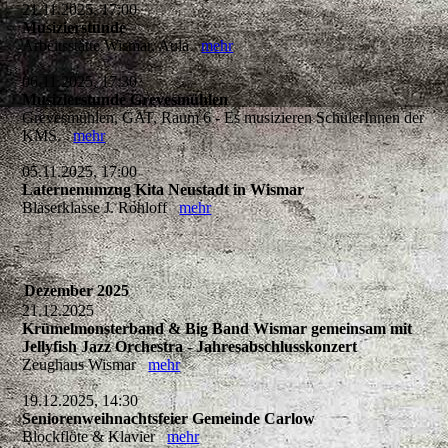
21.11.2025, 17:00
Musizierstunde
Arbeitsstätte Wismar, Aula
mehr
06.11.2025, 17:30
Musizierstunde Grevesmühlen
Grevesmühlen, GAT, Raum 6 - Es musizieren SchülerInnen der
KMS.
mehr
05.11.2025, 17:00
Laternenumzug Kita Neustadt in Wismar
Bläserklasse J. Rohloff
mehr
Dezember 2025
21.12.2025
Krümelmonsterband & Big Band Wismar gemeinsam mit
Jellyfish Jazz Orchestra - Jahresabschlusskonzert
Zeughaus Wismar
mehr
19.12.2025, 14:30
Seniorenweihnachtsfeier Gemeinde Carlow
Blockflöte & Klavier
mehr