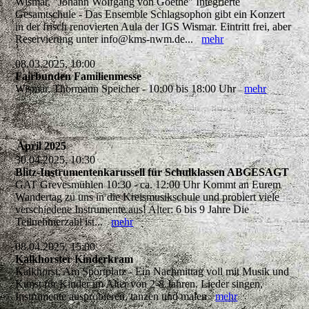
Wismar, "Johann Wolfgang von Goethe" Integrierte
Gesamtschule - Das Ensemble Schlagsophon gibt ein Konzert
in der frisch renovierten Aula der IGS Wismar. Eintritt frei, aber
Reservierung unter info@kms-nwm.de...
mehr
08.03.2025, 10:00
Fairbunden Familienmesse
Wismar, Thormann Speicher - 10:00 bis 18:00 Uhr
mehr
April 2025
30.04.2025, 10:30
Blitz-Instrumentenkarussell für Schulklassen ABGESAGT
GAT Grevesmühlen 10:30 - ca. 12:00 Uhr Kommt an Eurem
Wandertag zu uns in die Kreismusikschule und probiert viele
verschiedene Instrumente aus! Alter: 6 bis 9 Jahre Die
Teilnehmerzahl ist...
mehr
08.04.2025, 15:00
Kalkhorster Kinderkram
Kalkhorst, Am Sportplatz - Ein Nachmittag voll mit Musik und
Kunst für Kinder im Alter von 2-8 Jahren. Lieder singen,
Instrumente ausprobieren, tanzen und malen
mehr