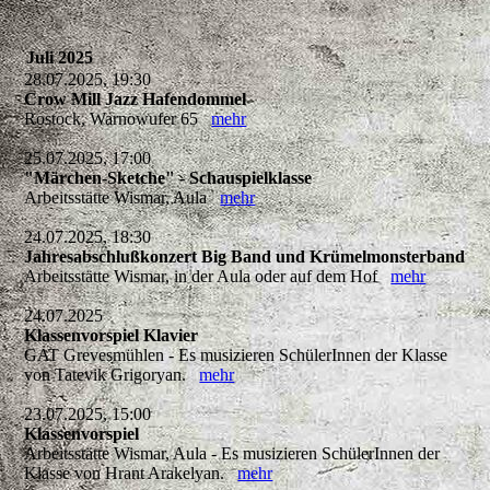
Juli 2025
28.07.2025, 19:30
Crow Mill Jazz Hafendommel
Rostock, Warnowufer 65
mehr
25.07.2025, 17:00
"Märchen-Sketche" - Schauspielklasse
Arbeitsstätte Wismar, Aula
mehr
24.07.2025, 18:30
Jahresabschlußkonzert Big Band und Krümelmonsterband
Arbeitsstätte Wismar, in der Aula oder auf dem Hof
mehr
24.07.2025
Klassenvorspiel Klavier
GAT Grevesmühlen - Es musizieren SchülerInnen der Klasse
von Tatevik Grigoryan.
mehr
23.07.2025, 15:00
Klassenvorspiel
Arbeitsstätte Wismar, Aula - Es musizieren SchülerInnen der
Klasse von Hrant Arakelyan.
mehr