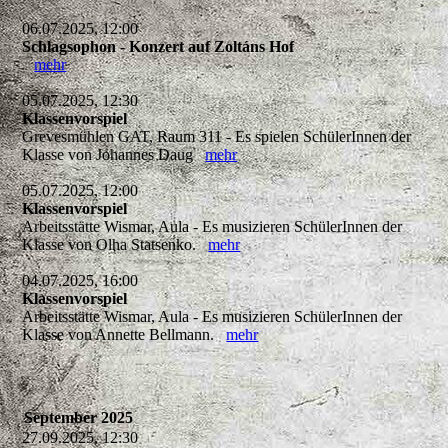
06.07.2025, 12:00
Schlagsophon - Konzert auf Zoltáns Hof
mehr
05.07.2025, 12:30
Klassenvorspiel
Grevesmühlen GAT, Raum 311 - Es spielen SchülerInnen der
Klasse von Johannes Daug
mehr
05.07.2025, 12:00
Klassenvorspiel
Arbeitsstätte Wismar, Aula - Es musizieren SchülerInnen der
Klasse von Olha Statsenko.
mehr
04.07.2025, 16:00
Klassenvorspiel
Arbeitsstätte Wismar, Aula - Es musizieren SchülerInnen der
Klasse von Annette Bellmann.
mehr
September 2025
27.09.2025, 12:30