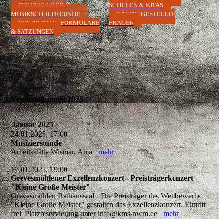
FÖRDERVEREIN
SCHULEN & KITAS
MUSIKSCHULFREUNDE
HÄUFIG GESTELLTE
DOWNLOADS, FORMULARE
FRAGEN
& SATZUNGEN
Veranstaltungen 2025
Januar 2025
24.01.2025, 17:00
Musizierstunde
Arbeitsstätte Wismar, Aula
mehr
17.01.2025, 19:00
Grevesmühlener Exzellenzkonzert - Preisträgerkonzert
"Kleine Große Meister"
Grevesmühlen Rathaussaal - Die Preisträger des Wettbewerbs
"Kleine Große Meister" gestalten das Exzellenzkonzert. Eintritt
frei, Platzreservierung unter info@kms-nwm.de
mehr