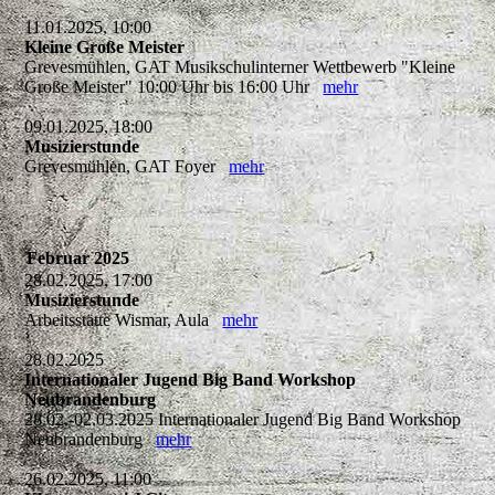
11.01.2025, 10:00
Kleine Große Meister
Grevesmühlen, GAT Musikschulinterner Wettbewerb "Kleine
Große Meister" 10:00 Uhr bis 16:00 Uhr
mehr
09.01.2025, 18:00
Musizierstunde
Grevesmühlen, GAT Foyer
mehr
Februar 2025
28.02.2025, 17:00
Musizierstunde
Arbeitsstätte Wismar, Aula
mehr
28.02.2025
Internationaler Jugend Big Band Workshop
Neubrandenburg
28.02.-02.03.2025 Internationaler Jugend Big Band Workshop
Neubrandenburg
mehr
26.02.2025, 11:00