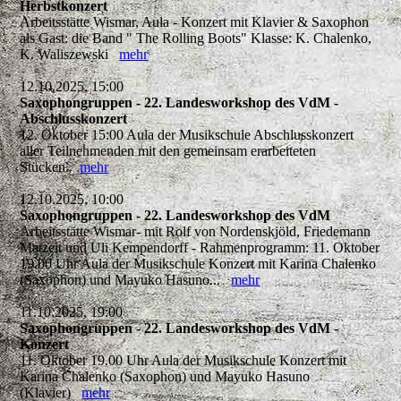
Herbstkonzert
Arbeitsstätte Wismar, Aula - Konzert mit Klavier & Saxophon
als Gast: die Band " The Rolling Boots" Klasse: K. Chalenko,
K. Waliszewski
mehr
12.10.2025, 15:00
Saxophongruppen - 22. Landesworkshop des VdM -
Abschlusskonzert
12. Oktober 15:00 Aula der Musikschule Abschlusskonzert
aller Teilnehmenden mit den gemeinsam erarbeiteten
Stücken.
mehr
12.10.2025, 10:00
Saxophongruppen - 22. Landesworkshop des VdM
Arbeitsstätte Wismar- mit Rolf von Nordenskjöld, Friedemann
Matzeit und Uli Kempendorff - Rahmenprogramm: 11. Oktober
19.00 Uhr Aula der Musikschule Konzert mit Karina Chalenko
(Saxophon) und Mayuko Hasuno...
mehr
11.10.2025, 19:00
Saxophongruppen - 22. Landesworkshop des VdM -
Konzert
11. Oktober 19.00 Uhr Aula der Musikschule Konzert mit
Karina Chalenko (Saxophon) und Mayuko Hasuno
(Klavier)
mehr