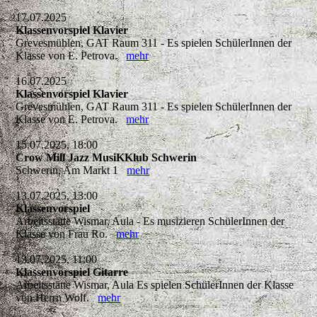
17.07.2025
Klassenvorspiel Klavier
Grevesmühlen, GAT Raum 311 - Es spielen SchülerInnen der
Klasse von E. Petrova.
mehr
16.07.2025
Klassenvorspiel Klavier
Grevesmühlen, GAT Raum 311 - Es spielen SchülerInnen der
Klasse von E. Petrova.
mehr
15.07.2025, 18:00
Crow Mill Jazz MusiKKlub Schwerin
Schwerin, Am Markt 1
mehr
13.07.2025, 13:00
Klassenvorspiel
Arbeitsstätte Wismar, Aula - Es musizieren SchülerInnen der
Klasse von Frau Ro.
mehr
13.07.2025, 11:00
Klassenvorspiel Gitarre
Arbeitsstätte Wismar, Aula Es spielen SchülerInnen der Klasse
von Herrn Wolf.
mehr