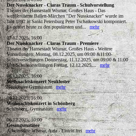
Der Nussknacker - Claras Traum - Schulvorstellung
Theater der Hansestadt Wismar, Großes Haus - Das
weltberühmte Ballett-Märchen "Der Nussknacker" wurde im
Jahr 1892 in Sankt Petersburg Peter Tschaikowski komponiert.
Es gehört heute zu den populärsten und...
mehr
07.12.2025, 16:00
Der Nussknacker - Claras Traum - Premiere
Theater der Hansestadt Wismar, Großes Haus - Weitere
Vorstellungen: Montag, 08.12.2025, um 09:00 &11:00-
Schulvorstellungen Donnerstag, 11.12.2025, um 09:00 & 11:00
Uhr-Schulvorstellungen Freitag, 12.12.2025,...
mehr
06.12.2025, 16:00
Weihnachtskonzert Neukloster
Neukloster Gymnasium
mehr
06.12.2025, 16:00
Weihnachtskonzert in Schönberg
Schönberg, Gymnasium
mehr
06.12.2025, 10:00
Gesangsmatinee
Arbeitsstätte Wismar, Aula - Eintritt frei
mehr