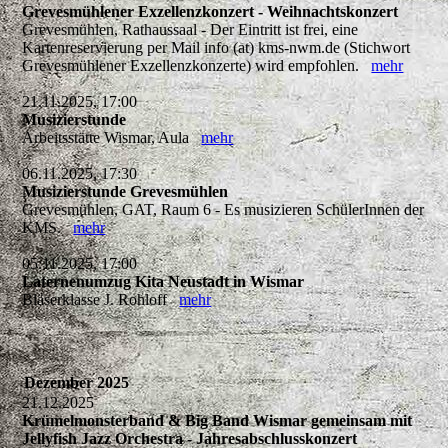
Grevesmühlener Exzellenzkonzert - Weihnachtskonzert
Grevesmühlen, Rathaussaal - Der Eintritt ist frei, eine
Kartenreservierung per Mail info (at) kms-nwm.de (Stichwort
Grevesmühlener Exzellenzkonzerte) wird empfohlen.
mehr
21.11.2025, 17:00
Musizierstunde
Arbeitsstätte Wismar, Aula
mehr
06.11.2025, 17:30
Musizierstunde Grevesmühlen
Grevesmühlen, GAT, Raum 6 - Es musizieren SchülerInnen der
KMS.
mehr
05.11.2025, 17:00
Laternenumzug Kita Neustadt in Wismar
Bläserklasse J. Rohloff
mehr
Dezember 2025
21.12.2025
Krümelmonsterband & Big Band Wismar gemeinsam mit
Jellyfish Jazz Orchestra - Jahresabschlusskonzert