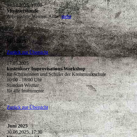
04.04.2025, 17:00
Musizierstunde
Arbeitsstätte Wismar, Aula
mehr
Mai 2025
Zurück zur Übersicht
17.05.2025
kostenloser Improvisations-Workshop
für Schülerinnen und Schüler der Kreismusikschule
10:00 - 18:00 Uhr
Standort Wismar
für alle Instrumente
Zurück zur Übersicht
Juni 2025
30.06.2025, 17:30