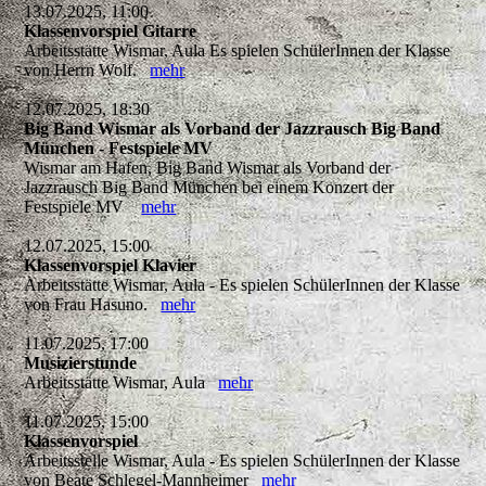
13.07.2025, 11:00
Klassenvorspiel Gitarre
Arbeitsstätte Wismar, Aula Es spielen SchülerInnen der Klasse
von Herrn Wolf.
mehr
12.07.2025, 18:30
Big Band Wismar als Vorband der Jazzrausch Big Band
München - Festspiele MV
Wismar am Hafen, Big Band Wismar als Vorband der
Jazzrausch Big Band München bei einem Konzert der
Festspiele MV
mehr
12.07.2025, 15:00
Klassenvorspiel Klavier
Arbeitsstätte Wismar, Aula - Es spielen SchülerInnen der Klasse
von Frau Hasuno.
mehr
11.07.2025, 17:00
Musizierstunde
Arbeitsstätte Wismar, Aula
mehr
11.07.2025, 15:00
Klassenvorspiel
Arbeitsstelle Wismar, Aula - Es spielen SchülerInnen der Klasse
von Beate Schlegel-Mannheimer
mehr