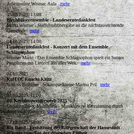
Arbeitsstätte Wismar, Aula
mehr
05.10.2025, 13:00
Blechbläserensemble - Landeserntedankfest
Markt Wismar - Staffelstabübergabe an die nächstausrichtende
Gemeinde
mehr
04.10.2025, 14:00
Landeserntedankfest - Konzert mit dem Ensemble
Schlagsophon
Wismar Markt - Das Ensemble Schlagsophon spielt ein buntes
Programm mit Liedern aus aller Welt.
mehr
04.10.2025
KulTOURnacht Klütz
Schloss Bothmer - Schauspielklasse Marina Pril
mehr
03.10.2025, 11:00
40. Kreisfotowettbewerb 2025
Grevesmühlen, Malzfabrik - Musikalische Umrahmung durch
Arne Wolf (Gitarre)
mehr
02.10.2025, 18:00
Big Band - Festsitzung der Bürgerschaft der Hansestadt
Wismar zum Tag der deutschen Einheit