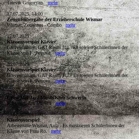
Tatevik Grigoryan.
mehr
17.07.2025, 14:00
Zeugnisübergabe der Erzieherschule Wismar
Wismar, Zeughaus - Combo
mehr
17.07.2025
Klassenvorspiel Klavier
Grevesmühlen, GAT Raum 311 - Es spielen SchülerInnen der
Klasse von E. Petrova.
mehr
16.07.2025
Klassenvorspiel Klavier
Grevesmühlen, GAT Raum 311 - Es spielen SchülerInnen der
Klasse von E. Petrova.
mehr
15.07.2025, 18:00
Crow Mill Jazz MusiKKlub Schwerin
Schwerin, Am Markt 1
mehr
13.07.2025, 13:00
Klassenvorspiel
Arbeitsstätte Wismar, Aula - Es musizieren SchülerInnen der
Klasse von Frau Ro.
mehr