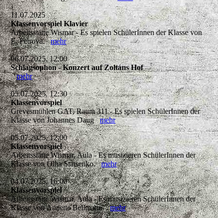
11.07.2025
Klassenvorspiel Klavier
Arbeitsstätte Wismar - Es spielen SchülerInnen der Klasse von
E. Petrova.
mehr
06.07.2025, 12:00
Schlagsophon - Konzert auf Zoltáns Hof
mehr
05.07.2025, 12:30
Klassenvorspiel
Grevesmühlen GAT, Raum 311 - Es spielen SchülerInnen der
Klasse von Johannes Daug
mehr
05.07.2025, 12:00
Klassenvorspiel
Arbeitsstätte Wismar, Aula - Es musizieren SchülerInnen der
Klasse von Olha Statsenko.
mehr
04.07.2025, 16:00
Klassenvorspiel
Arbeitsstätte Wismar, Aula - Es musizieren SchülerInnen der
Klasse von Annette Bellmann.
mehr