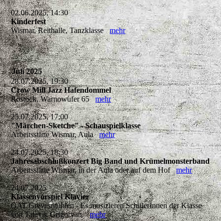
02.06.2025, 14:30
Kinderfest
Wismar, Reithalle, Tanzklasse
mehr
Juli 2025
28.07.2025, 19:30
Crow Mill Jazz Hafendommel
Rostock, Warnowufer 65
mehr
25.07.2025, 17:00
"Märchen-Sketche" - Schauspielklasse
Arbeitsstätte Wismar, Aula
mehr
24.07.2025, 18:30
Jahresabschlußkonzert Big Band und Krümelmonsterband
Arbeitsstätte Wismar, in der Aula oder auf dem Hof
mehr
24.07.2025
Klassenvorspiel Klavier
GAT Grevesmühlen - Es musizieren SchülerInnen der Klasse
von Tatevik Grigoryan.
mehr