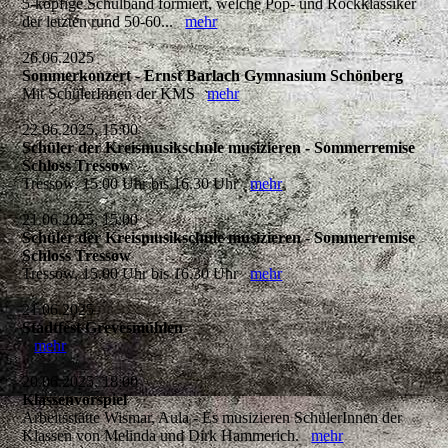
5-köpfige Schulband formiert, welche Pop- und Rockklassiker
der letzten rund 50-60...
mehr
26.06.2025
Sommerkonzert - Ernst Barlach Gymnasium Schönberg
Mit SchülerInnen der KMS
mehr
22.06.2025, 15:00
Schüler der Kreismusikschule musizieren - Sommerremise
Schloss Tressow
Tressow, 15:00 Uhr bis 16.30 Uhr
mehr
21.06.2025, 15:00
Schüler der Kreismusikschule musizieren - Sommerremise
Schloss Tressow
Tressow, 15.00 Uhr bis 16.30 Uhr
mehr
21.06.2025
Stadtfest Grevesmühlen
mehr
20.06.2025, 18:00
Klassenvorspiel
Arbeitsstätte Wismar, Aula - Es musizieren SchülerInnen der
Klassen von Melinda und Dirk Hammerich.
mehr