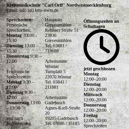
Kreismusikschule "Carl Orff" Nordwestmecklenburg
Email: info (at) kms-nwm.de
Sprechzeiten:
Hauptsitz
Öffnungszeiten an
Persönliche
Grevesmühlen
Schultagen
Sprechzeiten:
Rehnaer Straße 51
Montag
13:00 -
23936
15:30
Grevesmühlen
Dienstag
13:00 –
Tel. 03881 /
15:30
719688
Donnerstag
9:30 –
12.00
Arbeitsstätte
Wismar
jetzt geschlossen
Telefonische
Turnplatz 5
Montag
Sprechzeiten:
23970 Wismar
12
:
00
–
20
:
00
Montag
9:30 –
Tel. 03841 /
Dienstag
12:00
211881
12
:
00
–
20
:
00
Dienstag
9:30 –
Mittwoch
12:00
Arbeitsstätte
12
:
00
–
20
:
00
Donnerstag
13:00
Gadebusch
Donnerstag
– 15:30
Agnes-Karll-Straße
12
:
00
–
20
:
00
20
Freitag
und nach
19205 Gadebusch
12
:
00
–
20
:
00
Vereinbarung
Tel. 03886 / 35185
Sprechzeiten