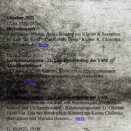
Oktober 2025
17.10.2025, 18:00
Herbstkonzert
Arbeitsstätte Wismar, Aula - Konzert mit Klavier & Saxophon
als Gast: die Band " The Rolling Boots" Klasse: K. Chalenko,
K. Waliszewski
mehr
12.10.2025, 15:00
Saxophongruppen - 22. Landesworkshop des VdM -
Abschlusskonzert
12. Oktober 15:00 Aula der Musikschule Abschlusskonzert
aller Teilnehmenden mit den gemeinsam erarbeiteten
Stücken.
mehr
12.10.2025, 10:00
Saxophongruppen - 22. Landesworkshop des VdM
Arbeitsstätte Wismar- mit Rolf von Nordenskjöld, Friedemann
Matzeit und Uli Kempendorff - Rahmenprogramm: 11. Oktober
19.00 Uhr Aula der Musikschule Konzert mit Karina Chalenko
(Saxophon) und Mayuko Hasuno...
mehr
11.10.2025, 19:00