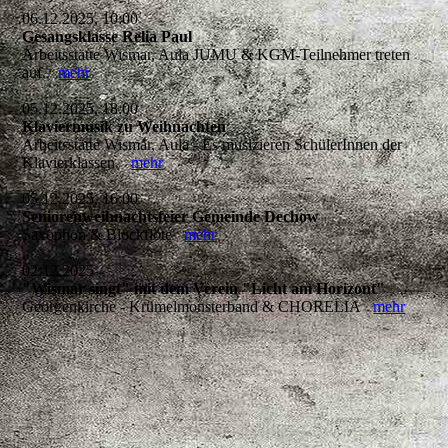
06.12.2025, 10:00
Gesangsklasse Relia Paul
Arbeitsstätte Wismar, Aula JUMU & KGM-Teilnehmer treten
auf.
mehr
05.12.2025, 18:00
Klaviermusik zu Weihnachten
Arbeitsstätte Wismar, Aula - Es musizieren SchülerInnen der
Klavierklassen.
mehr
05.12.2025, 16:00
Seniorenweihnachtsfeier Gemeinde Dechow
Saxophon & Blockflöte
mehr
02.12.2025
"Wismar singt" mit dem Verein "Licht am Horizont"
Georgenkirche - Krümelmonsterband & CHORELIA
mehr