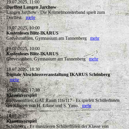
19.07.2025, 11:00
Dorffest Langen Jarchow
Langen Jarchow - Die Krümelmonsterband spielt zum
Dorffest.
mehr
19.07.2025, 10:00
Kostenloses Blitz-IKARUS
Grevesmühlen, Gymnasium am Tannenberg
mehr
19.07.2025, 10:00
Kostenloses Blitz-IKARUS
Grevesmühen, Gymnasium am Tannenberg
mehr
18.07.2025, 18:30
Digitale Abschlussveranstaltung IKARUS Schönberg
mehr
18.07.2025, 17:30
Klassenvorspiel
Grevesmühlen, GAT Raum 116/117 - Es spielen SchülerInnen
der Klassen von H. Edane und S. Yano.
mehr
18.07.2025
Klassenvorspiel
Schönberg - Es musizieren SchülerInnen der Klasse von