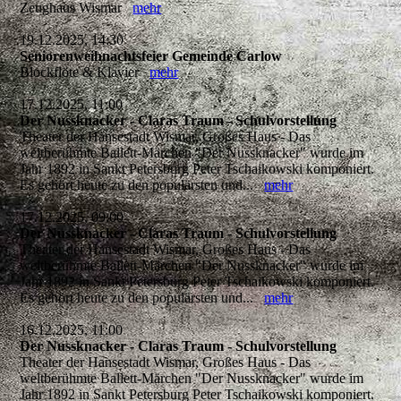
Zeughaus Wismar
mehr
19.12.2025, 14:30
Seniorenweihnachtsfeier Gemeinde Carlow
Blockflöte & Klavier
mehr
17.12.2025, 11:00
Der Nussknacker - Claras Traum - Schulvorstellung
Theater der Hansestadt Wismar, Großes Haus - Das
weltberühmte Ballett-Märchen "Der Nussknacker" wurde im
Jahr 1892 in Sankt Petersburg Peter Tschaikowski komponiert.
Es gehört heute zu den populärsten und...
mehr
17.12.2025, 09:00
Der Nussknacker - Claras Traum - Schulvorstellung
Theater der Hansestadt Wismar, Großes Haus - Das
weltberühmte Ballett-Märchen "Der Nussknacker" wurde im
Jahr 1892 in Sankt Petersburg Peter Tschaikowski komponiert.
Es gehört heute zu den populärsten und...
mehr
16.12.2025, 11:00
Der Nussknacker - Claras Traum - Schulvorstellung
Theater der Hansestadt Wismar, Großes Haus - Das
weltberühmte Ballett-Märchen "Der Nussknacker" wurde im
Jahr 1892 in Sankt Petersburg Peter Tschaikowski komponiert.