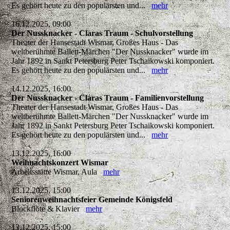
Es gehört heute zu den populärsten und...
mehr
16.12.2025, 09:00
Der Nussknacker - Claras Traum - Schulvorstellung
Theater der Hansestadt Wismar, Großes Haus - Das
weltberühmte Ballett-Märchen "Der Nussknacker" wurde im
Jahr 1892 in Sankt Petersburg Peter Tschaikowski komponiert.
Es gehört heute zu den populärsten und...
mehr
14.12.2025, 16:00
Der Nussknacker - Claras Traum - Familienvorstellung
Theater der Hansestadt Wismar, Großes Haus - Das
weltberühmte Ballett-Märchen "Der Nussknacker" wurde im
Jahr 1892 in Sankt Petersburg Peter Tschaikowski komponiert.
Es gehört heute zu den populärsten und...
mehr
13.12.2025, 16:00
Weihnachtskonzert Wismar
Arbeitsstätte Wismar, Aula
mehr
13.12.2025, 15:00
Seniorenweihnachtsfeier Gemeinde Königsfeld
Blockflöte & Klavier
mehr
13.12.2025, 15:00