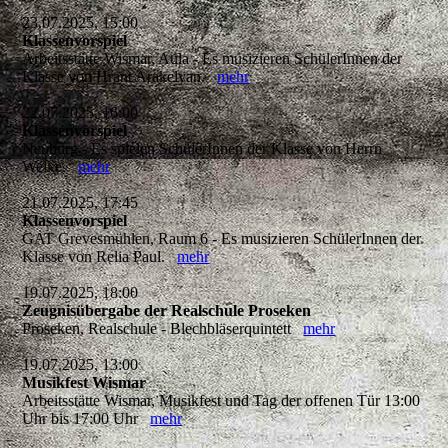
23.07.2025, 15:00
Klassenvorspiel
Arbeitsstätte Wismar, Aula - Es musizieren SchülerInnen der
Klasse von Hrant Arakelyan.
mehr
22.07.2025, 16:00
Klassenvorspiel
Neuburg - Es spielen SchülerInnen der Klasse von Herrn
Welke.
mehr
21.07.2025, 17:45
Klassenvorspiel
GAT Grevesmühlen, Raum 6 - Es musizieren SchülerInnen der
Klasse von Relia Paul.
mehr
19.07.2025, 18:00
Zeugnisübergabe der Realschule Proseken
Proseken, Realschule - Blechbläserquintett
mehr
19.07.2025, 13:00
Musikfest Wismar
Arbeitsstätte Wismar, Musikfest und Tag der offenen Tür 13:00
Uhr bis 17:00 Uhr
mehr