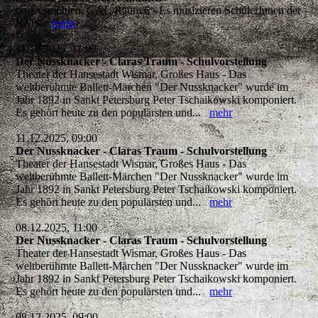
Grevesmühlen, GAT, Raum 6 - Es musizieren SchülerInnen der
KMS.
mehr
11.12.2025, 11:00
Der Nussknacker - Claras Traum - Schulvorstellung
Theater der Hansestadt Wismar, Großes Haus - Das
weltberühmte Ballett-Märchen "Der Nussknacker" wurde im
Jahr 1892 in Sankt Petersburg Peter Tschaikowski komponiert.
Es gehört heute zu den populärsten und...
mehr
11.12.2025, 09:00
Der Nussknacker - Claras Traum - Schulvorstellung
Theater der Hansestadt Wismar, Großes Haus - Das
weltberühmte Ballett-Märchen "Der Nussknacker" wurde im
Jahr 1892 in Sankt Petersburg Peter Tschaikowski komponiert.
Es gehört heute zu den populärsten und...
mehr
08.12.2025, 11:00
Der Nussknacker - Claras Traum - Schulvorstellung
Theater der Hansestadt Wismar, Großes Haus - Das
weltberühmte Ballett-Märchen "Der Nussknacker" wurde im
Jahr 1892 in Sankt Petersburg Peter Tschaikowski komponiert.
Es gehört heute zu den populärsten und...
mehr
08.12.2025, 09:00