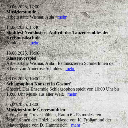
20.06.2025, 17:00
Musizierstunde
Arbeitsstätte Wismar, Aula
mehr
14.06.2025, 15:40
Stadtfest Neukloster - Auftritt des Tanzensembles der
Kreismusikschule
Neukloster
mehr
13.06.2025, 16:00
Klassenvorspiel
Arbeitsstätte Wismar, Aula - Es musizieren SchülerInnen der
Klasse von Annerose Schuldes
mehr
08.06.2025, 10:00
Schlagsophon Konzert in Gostorf
Gostorf, Das Ensemble Schlagsophon spielt von 10:00 Uhr bis
13:00 Uhr Musik aus aller Welt.
mehr
05.06.2025, 18:00
Musizierstunde Grevesmühlen
Gymnasium Grevesmühlen, Raum 6 - Es musizieren
SchülerInnen der Holzbläserklasse von K. Frölian und der
Klavierklasse von D. Hammerich.
mehr