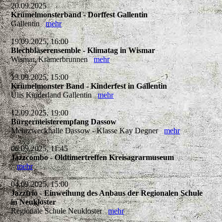
20.09.2025
Krümelmonsterband - Dorffest Gallentin
Gallentin
mehr
19.09.2025, 16:00
Blechbläserensemble - Klimatag in Wismar
Wismar, Krämerbrunnen
mehr
13.09.2025, 15:00
Krümelmonster Band - Kinderfest in Gallentin
Ulis Kinderland Gallentin
mehr
12.09.2025, 19:00
Bürgermeisterempfang Dassow
Mehrzweckhalle Dassow - Klasse Kay Degner
mehr
06.09.2025, 11:45
Jazzcombo - Oldtimertreffen Kreisagrarmuseum
mehr
04.09.2025, 15:00
Jazztrio - Einweihung des Anbaus der Regionalen Schule
in Neukloster
Regionale Schule Neukloster
mehr