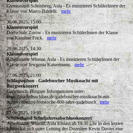
Klassenvorspiel
Gymnasium Schönberg, Aula - Es musizieren SchülerInnen der
Klasse von Marco Baldelli.
mehr
30.06.2025, 15:00
Klassenvorspiel
Dorfschule Zurow - Es musizieren SchülerInnen der Klasse
von Karoline Frick.
mehr
29.06.2025, 14:30
Klassenvorspiel
Arbeitsstätte Wismar, Aula - Es musizieren SchülerInnen der
Klasse von Jewgenia Kaisermann.
mehr
27.06.2025, 21:00
Schlagsophon - Gadebuscher Musiknacht mit
Burgseekonzert
Gadebusch, Burgsee Informationen unter:
https://zukunftsschloss.de/gadebuscher-musiknacht-mit-
burgseekonzert-festwoche-800-jahre-gadebusch
mehr
27.06.2025, 19:30
Schülerband Schuljahresabschlusskonzert
Arbeitsstätte Wismar, Aula Einlass ab 19:30 Uhr In den letzten
Jahren hat sich unter Leitung des Dozenten Kevin Davies eine