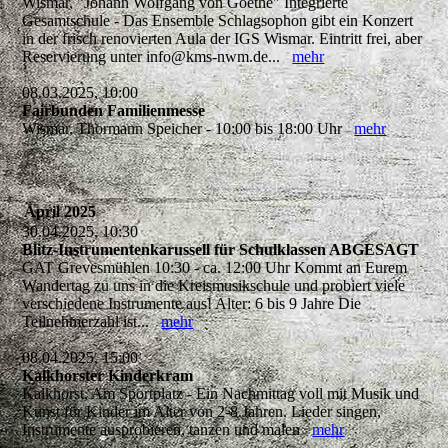
Wismar, "Johann Wolfgang von Goethe" Integrierte
Gesamtschule - Das Ensemble Schlagsophon gibt ein Konzert
in der frisch renovierten Aula der IGS Wismar. Eintritt frei, aber
Reservierung unter info@kms-nwm.de...
mehr
08.03.2025, 10:00
Fairbunden Familienmesse
Wismar, Thormann Speicher - 10:00 bis 18:00 Uhr
mehr
April 2025
30.04.2025, 10:30
Blitz-Instrumentenkarussell für Schulklassen ABGESAGT
GAT Grevesmühlen 10:30 - ca. 12:00 Uhr Kommt an Eurem
Wandertag zu uns in die Kreismusikschule und probiert viele
verschiedene Instrumente aus! Alter: 6 bis 9 Jahre Die
Teilnehmerzahl ist...
mehr
08.04.2025, 15:00
Kalkhorster Kinderkram
Kalkhorst, Am Sportplatz - Ein Nachmittag voll mit Musik und
Kunst für Kinder im Alter von 2-8 Jahren. Lieder singen,
Instrumente ausprobieren, tanzen und malen
mehr