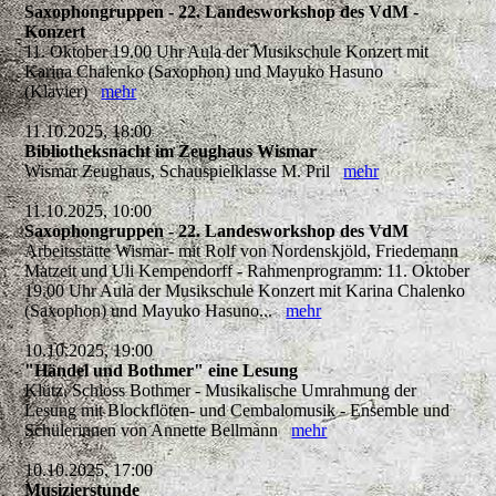
Saxophongruppen - 22. Landesworkshop des VdM -
Konzert
11. Oktober 19.00 Uhr Aula der Musikschule Konzert mit
Karina Chalenko (Saxophon) und Mayuko Hasuno
(Klavier)
mehr
11.10.2025, 18:00
Bibliotheksnacht im Zeughaus Wismar
Wismar Zeughaus, Schauspielklasse M. Pril
mehr
11.10.2025, 10:00
Saxophongruppen - 22. Landesworkshop des VdM
Arbeitsstätte Wismar- mit Rolf von Nordenskjöld, Friedemann
Matzeit und Uli Kempendorff - Rahmenprogramm: 11. Oktober
19.00 Uhr Aula der Musikschule Konzert mit Karina Chalenko
(Saxophon) und Mayuko Hasuno...
mehr
10.10.2025, 19:00
"Händel und Bothmer" eine Lesung
Klütz, Schloss Bothmer - Musikalische Umrahmung der
Lesung mit Blockflöten- und Cembalomusik - Ensemble und
Schülerinnen von Annette Bellmann
mehr
10.10.2025, 17:00
Musizierstunde