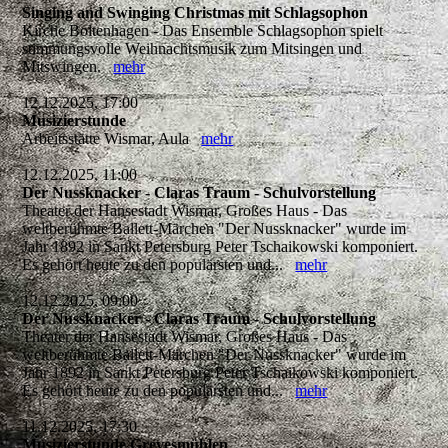
Singing and Swinging Christmas mit Schlagsophon
Kirche Boltenhagen - Das Ensemble Schlagsophon spielt
stimmungsvolle Weihnachtsmusik zum Mitsingen und
Mitswingen.
mehr
12.12.2025, 17:00
Musizierstunde
Arbeitsstätte Wismar, Aula
mehr
12.12.2025, 11:00
Der Nussknacker - Claras Traum - Schulvorstellung
Theater der Hansestadt Wismar, Großes Haus - Das
weltberühmte Ballett-Märchen "Der Nussknacker" wurde im
Jahr 1892 in Sankt Petersburg Peter Tschaikowski komponiert.
Es gehört heute zu den populärsten und...
mehr
12.12.2025, 09:00
Der Nussknacker - Claras Traum - Schulvorstellung
Theater der Hansestadt Wismar, Großes Haus - Das
weltberühmte Ballett-Märchen "Der Nussknacker" wurde im
Jahr 1892 in Sankt Petersburg Peter Tschaikowski komponiert.
Es gehört heute zu den populärsten und...
mehr
11.12.2025, 17:30
Musizierstunde Grevesmühlen