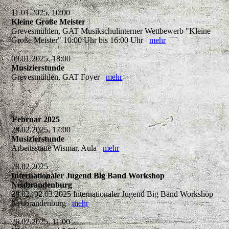
11.01.2025, 10:00
Kleine Große Meister
Grevesmühlen, GAT Musikschulinterner Wettbewerb "Kleine
Große Meister" 10:00 Uhr bis 16:00 Uhr
mehr
09.01.2025, 18:00
Musizierstunde
Grevesmühlen, GAT Foyer
mehr
Februar 2025
28.02.2025, 17:00
Musizierstunde
Arbeitsstätte Wismar, Aula
mehr
28.02.2025
Internationaler Jugend Big Band Workshop
Neubrandenburg
28.02.-02.03.2025 Internationaler Jugend Big Band Workshop
Neubrandenburg
mehr
26.02.2025, 11:00