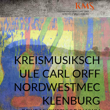
KREISMUSIKSCH
ULE CARL ORFF
NORDWESTMEC
KLENBURG