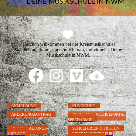
DEINE MUSIKSCHULE IN NWM
Herzlich willkommen bei der Kreismusikschule!
Staatlich anerkannt - persönlich, nah, individuell - Deine
Musikschule in NWM.
ANMELDUNG
KÜNDIGUNG
ÄNDERUNGSANTRAG
UNSER MUSIKSCHULPORTAL
SPEEDADMIN
VERANSTALTUNGS-
SCHULFERIEN & FRISTEN
ANFRAGE
INFORMATIONEN FÜR