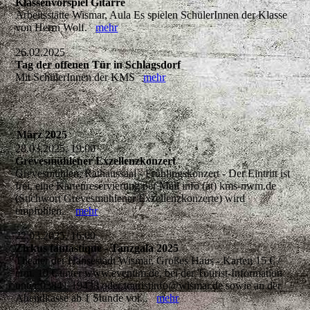
Klassenvorspiel Gitarre
Arbeitsstätte Wismar, Aula Es spielen SchülerInnen der Klasse
von Herrn Wolf.
mehr
26.02.2025
Tag der offenen Tür in Schlagsdorf
Mit SchülerInnen der KMS
mehr
März 2025
28.03.2025, 19:00
Grevesmühlener Exzellenzkonzert
Grevesmühlen, Rathaussaal - Frühlingskonzert - Der Eintritt ist
frei, eine Kartenreservierung per Mail info (at) kms-nwm.de
(Stichwort Grevesmühlener Exzellenzkonzerte) wird
empfohlen.
mehr
22.03.2025, 16:00
Zirkus fantastique - Tanzgala 2025
Theater der Hansestadt Wismar, Großes Haus - Karten 15 € /
erm. 10 € unter www.eventim.de, bei der Tourist-Information
unter 03841-19433 oder touristinfo@wismar.de sowie an der
Abendkasse ab 1 Stunde vor...
mehr