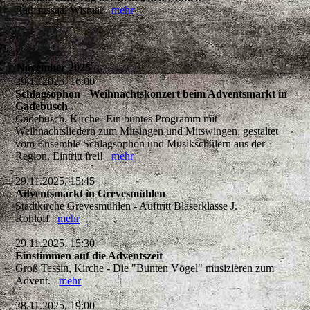
Rathaussaal Wismar
mehr
November 2025
29.11.2025, 16:00
Schlagsophon - Weihnachtskonzert beim Adventsmarkt in
Gadebusch
Gadebusch, Kirche- Ein buntes Programm mit
Weihnachtsliedern zum Mitsingen und Mitswingen, gestaltet
vom Ensemble Schlagsophon und Musikschülern aus der
Region. Eintritt frei!
mehr
29.11.2025, 15:45
Adventsmarkt in Grevesmühlen
Stadtkirche Grevesmühlen - Auftritt Bläserklasse J.
Rohloff
mehr
29.11.2025, 15:30
Einstimmen auf die Adventszeit
Groß Tessin, Kirche - Die "Bunten Vögel" musizieren zum
Advent.
mehr
28.11.2025, 19:00