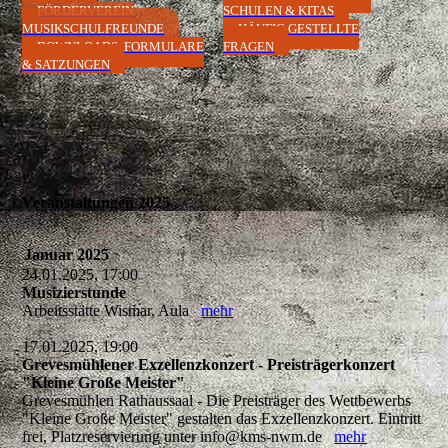
FÖRDERVEREIN
SCHULEN & KITAS
MUSIKSCHULFREUNDE
HÄUFIG GESTELLTE
DOWNLOADS, FORMULARE
FRAGEN
& SATZUNGEN
Veranstaltungen 2025
Januar 2025
24.01.2025, 17:00
Musizierstunde
Arbeitsstätte Wismar, Aula
mehr
17.01.2025, 19:00
Grevesmühlener Exzellenzkonzert - Preisträgerkonzert
"Kleine Große Meister"
Grevesmühlen Rathaussaal - Die Preisträger des Wettbewerbs
"Kleine Große Meister" gestalten das Exzellenzkonzert. Eintritt
frei, Platzreservierung unter info@kms-nwm.de
mehr