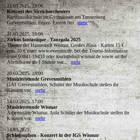
22.03.2025, 15:00
Konzert des Streichorchesters
Kreismusikschule im Gymnasium am Tannenberg
Grevesmühlen, Foyer- Eintritt frei
mehr
21.03.2025, 18:00
Zirkus fantastique - Tanzgala 2025
Theater der Hansestadt Wismar, Großes Haus - Karten 15 € /
erm. 10 € unter www.eventim.de, bei der Tourist-Information
unter 03841-19433 oder touristinfo@wismar.de sowie an der
Abendkasse ab 1 Stunde vor...
mehr
20.03.2025, 18:00
Musizierstunde Grevesmühlen
GAT Grevesmühlen, Schüler der Musikschule stellen ihr
Können vor.
mehr
14.03.2025, 17:00
Musizierstunde Wismar
Arbeitsstätte Wismar, Aula Schüler der Musikschule stellen ihr
Können vor.
mehr
14.03.2025
Schlagsophon - Konzert in der IGS Wismar