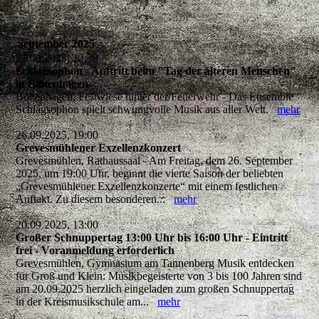
September 2025
27.09.2025, 12:30
Schlagsophon - Auftritt beim "Tag der älteren Menschen"
in Boltenhagen
Boltenhagen, Festwiese hinter der Feuerwehr - Das Ensemble
Schlagsophon spielt schwungvolle Musik aus aller Welt.
mehr
26.09.2025, 19:00
Grevesmühlener Exzellenzkonzert
Grevesmühlen, Rathaussaal - Am Freitag, dem 26. September
2025, um 19:00 Uhr, beginnt die vierte Saison der beliebten
„Grevesmühlener Exzellenzkonzerte“ mit einem festlichen
Auftakt. Zu diesem besonderen...
mehr
20.09.2025, 13:00
Großer Schnuppertag 13:00 Uhr bis 16:00 Uhr - Eintritt
frei - Voranmeldung erforderlich
Grevesmühlen, Gymnasium am Tannenberg Musik entdecken
für Groß und Klein: Musikbegeisterte von 3 bis 100 Jahren sind
am 20.09.2025 herzlich eingeladen zum großen Schnuppertag
in der Kreismusikschule am...
mehr