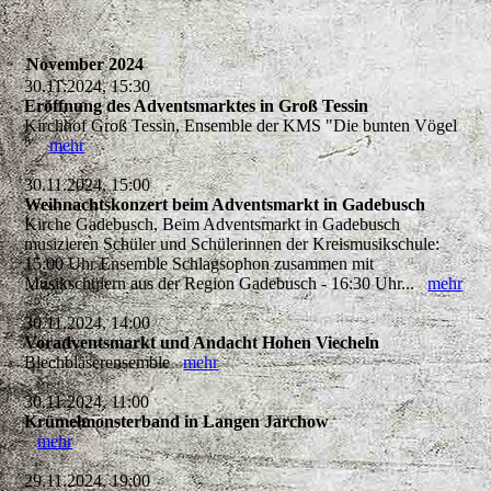
November 2024
30.11.2024, 15:30
Eröffnung des Adventsmarktes in Groß Tessin
Kirchhof Groß Tessin, Ensemble der KMS "Die bunten Vögel
"
mehr
30.11.2024, 15:00
Weihnachtskonzert beim Adventsmarkt in Gadebusch
Kirche Gadebusch, Beim Adventsmarkt in Gadebusch
musizieren Schüler und Schülerinnen der Kreismusikschule:
15:00 Uhr Ensemble Schlagsophon zusammen mit
Musikschülern aus der Region Gadebusch - 16:30 Uhr...
mehr
30.11.2024, 14:00
Voradventsmarkt und Andacht Hohen Viecheln
Blechbläserensemble
mehr
30.11.2024, 11:00
Krümelmonsterband in Langen Jarchow
mehr
29.11.2024, 19:00