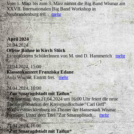
Vom 1. März bis zum 3. März nimmt die Big Band Wismar am
XXVII. Internationalen Big Band Workshop in
Neubrandenburg teil.
mehr
April 2024
28.04.2024
Offene Bühne in Kirch Stück
Es musizieren SchülerInnen von M. und D. Hammerich
mehr
27.04.2024, 15:00
Klassenkonzert Franziska Edane
Aula Wismar, Eintritt frei.
mehr
24.04.2024, 10:00
"Zur Smaragdstadt mit Taifun"
Am Sonntag, den 21.04.2024 um 16:00 Uhr feiert die neue
Theaterproduktion der Kreismusikschule "Carl Orff"
Nordwestmecklenburg im Theater der Hansestadt Wismar
Premiere. Unter dem Titel "Zur Smaragdstadt...
mehr
21.04.2024, 16:00
"Zur Smaragdstadt mit Taifun“