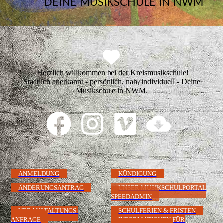
DEINE MUSIKSCHULE IN NWM
Herzlich willkommen bei der Kreismusikschule!
Staatlich anerkannt - persönlich, nah, individuell - Deine
Musikschule in NWM.
ANMELDUNG
KÜNDIGUNG
ÄNDERUNGSANTRAG
UNSER MUSIKSCHULPORTAL
SPEEDADMIN
VERANSTALTUNGS-
SCHULFERIEN & FRISTEN
ANFRAGE
INFORMATIONEN FÜR