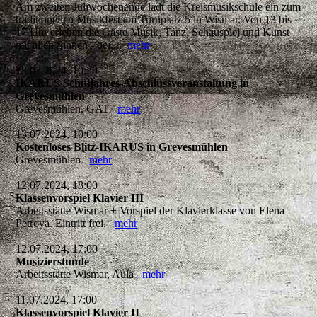
Am zweiten Juliwochenende lädt die Kreismusikschule ein zum
traditionellen Musikfest am Turnplatz 5 in Wismar. Von 13 bis
17 Uhr erleben die Gäste Musik, Tanz, Schauspiel und Kunst
mit allen Sinnen - bei...
mehr
13.07.2024, 10:30
IKARUS Schuljahres-Abschlussveranstaltung in
Grevesmühlen
Grevesmühlen, GAT
mehr
13.07.2024, 10:00
Kostenloses Blitz-IKARUS in Grevesmühlen
Grevesmühlen
mehr
12.07.2024, 18:00
Klassenvorspiel Klavier III
Arbeitsstätte Wismar + Vorspiel der Klavierklasse von Elena
Petrova. Eintritt frei.
mehr
12.07.2024, 17:00
Musizierstunde
Arbeitsstätte Wismar, Aula
mehr
11.07.2024, 17:00
Klassenvorspiel Klavier II