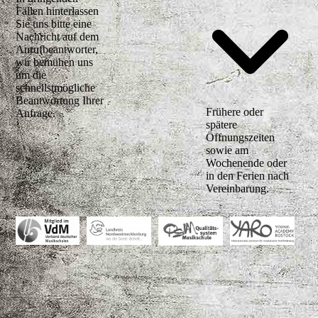
Fällen hinterlassen
Sie uns bitte eine
Nachricht auf dem
Anrufbeantworter,
wir bemühen uns
um die
schnellstmögliche
Beantwortung Ihrer
Frühere oder
Anfrage.
spätere
Öffnungszeiten
sowie am
Wochenende oder
in den Ferien nach
Vereinbarung.