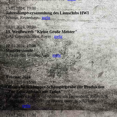
15.01.2024, 19:00
Jahreshauptversammlung des Lionsclubs HWI
Wismar, Reuterhaus
mehr
13.01.2024, 09:00
13. Wettbewerb "Kleine Große Meister"
GAT Grevesmühlen, Foyer
mehr
12.01.2024, 17:00
Musizierstunde
Arbeitsstätte Wismar, Aula
mehr
Februar 2024
29.02.2024, 15:00
Öffentliche Schnupper-Schauspielprobe zur Produktion
"Zur Smaragdstadt mit Taifun"
Kreismusikschule im Gymnasium am Tannenberg, Raum 128,
Eintritt frei, Voranmeldung erbeten unter: m.pril@kms-
nwm.de
mehr
23.02.2024, 17:00