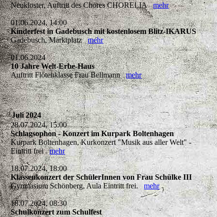
Neukloster, Auftritt des Chores CHORELIA
mehr
01.06.2024, 14:00
Kinderfest in Gadebusch mit kostenlosem Blitz-IKARUS
Gadebusch, Marktplatz
mehr
01.06.2024
10 Jahre Welt-Erbe-Haus
Auftritt Flötenklasse Frau Bellmann
mehr
Juli 2024
28.07.2024, 15:00
Schlagsophon - Konzert im Kurpark Boltenhagen
Kurpark Boltenhagen, Kurkonzert "Musik aus aller Welt" -
Eintritt frei
mehr
18.07.2024, 18:00
Klassenkonzert der SchülerInnen von Frau Schülke III
Gymnasium Schönberg, Aula Eintritt frei.
mehr
18.07.2024, 08:30
Schulkonzert zum Schulfest