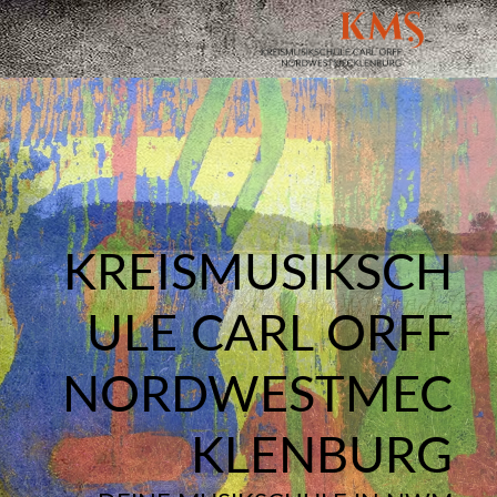
KREISMUSIKSCH
ULE CARL ORFF
NORDWESTMEC
KLENBURG