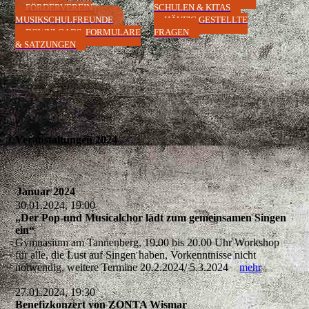
FÖRDERVEREIN
SCHULEN & KITAS
MUSIKSCHULFREUNDE
HÄUFIG GESTELLTE
DOWNLOADS, FORMULARE
FRAGEN
& SATZUNGEN
Veranstaltungen 2024
Januar 2024
30.01.2024, 19:00
„Der Pop-und Musicalchor lädt zum gemeinsamen Singen
ein“
Gymnasium am Tannenberg, 19.00 bis 20.00 Uhr Workshop
für alle, die Lust auf Singen haben, Vorkenntnisse nicht
notwendig, weitere Termine 20.2.2024/ 5.3.2024
mehr
27.01.2024, 19:30
Benefizkonzert von ZONTA Wismar