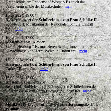
Grundschule am Friedenshof Wismar- Es spielt das
Streicherensemble der Musikschule.
mehr
16.07.2024, 19:00
Klassenkonzert der SchülerInnen von Frau Schülke II
Schlagsdorf, Musikraum der Regionalen Schule. Eintritt
frei.
mehr
16.07.2024, 17:00
Klassenvorspiel Klavier
Schule Neuburg * Es musizieren SchülerInnen der
Klavierklasse von Herrn Welke. * Eintritt frei
mehr
15.07.2024, 19:00
Klassenkonzert der SchülerInnen von Frau Schülke I
Carlow, Eintritt frei.
mehr
15.07.2024, 17:00
Klassenvorspiel Gitarre
Realschule Bad Kleinen * Es musizieren SchülerInnen der
Gitarrenklasse von Herrn Ludwig. * Eintritt frei
mehr
13.07.2024, 13:00
Musikfest & Tag der offenen Tür der Kreismusikschule in
Wismar