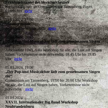
Frühlingskonzert des Streichorchesters
Kreismusikschule im Gymnasium am Tannenberg, Foyer,
Eintritt frei
mehr
15.03.2024, 17:00
Musizierstunde
Arbeitsstätte Wismar, Aula
mehr
07.03.2024, 18:45
"Der Pop-und Musicalchor lädt zum gemeinsamen Singen
ein“
Arbeitsstätte HWI, Aula Workshop für alle, die Lust auf Singen
haben, Vorkenntnisse nicht notwendig, 18.45 Uhr bis 19.45
Uhr
mehr
05.03.2024, 19:00
„Der Pop-und Musicalchor lädt zum gemeinsamen Singen
ein“
Gymnasium am Tannenberg, 19.00 bis 20.00 Uhr Workshop
für alle, die Lust auf Singen haben, Vorkenntnisse nicht
notwendig
mehr
01.03.2024
XXVII. Internationaler Big Band Workshop
Neubrandenburg