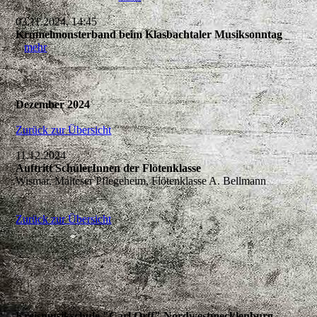
03.11.2024, 14:45
Krümelmonsterband beim Klasbachtaler Musiksonntag
mehr
Dezember 2024
Zurück zur Übersicht
11.12.2024
Auftritt SchülerInnen der Flötenklasse
Wismar, Malteser Pflegeheim, Flötenklasse A. Bellmann
Zurück zur Übersicht
Kreismusikschule "Carl Orff" Nordwestmecklenburg