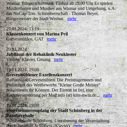
Wismar, Bürgerschaftssaal, Einlass ab 19:00 Uhr Es spielen
Musikerinnen und Musiker aus Wismar und Umgebung, u.A.
das NoCap-Trio. Schirmherrschaft - Thomas Beyer,
Bürgermeister der Stadt Wismar.
mehr
27.01.2024, 13:19
Klassenkonzert von Marina Pril
Grevesmühlen, GAT
mehr
20.01.2024
Jubiläum der Rehaklinik Neukloster
Violine, Klavier, Gesang
mehr
19.01.2024, 19:00
Grevesmühlener Exzellenzkonzert
Rathaussaal Grevesmühlen. Die Preisträgerinnen und
Preisträger des Wettbewerbs "Kleine Große Meister"
präsentieren ihr Können. Der Eintritt ist frei, eine
Kartenreservierung per Mail info (at) kms-nwm.de...
mehr
19.01.2024, 19:00
Unternehmerempfang der Stadt Schönberg in der
Palmberghalle
Palmberghalle Schönberg, Umrahmung der Veranstaltung
durch Jonathan Schlaberg (Klavier)
mehr