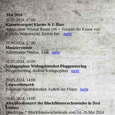
Mai 2024
31.05.2024, 17:00
Klassenvorspiel Klavier & E-Bass
Arbeitsstätte Wismar Raum 106 + Vorspiel der Klasse von
Kamilla Waliszewski. Eintritt frei.
mehr
31.05.2024, 17:00
Musizierstunde
Arbeitsstätte Wismar, Aula
mehr
31.05.2024, 16:00
Schlagsophon Wohngebietsfest Ploggenseering
Ploggenseering, Auftritt Schlagsophon
mehr
29.05.2024, 14:00
Lesewettbewerb
Zeughaus/Stadtbibliothek Auftritt der Flöten
mehr
26.05.2024, 14:00
Abschlusskonzert des Blockflötenwochenendes in Drei
Lützow
Dreilützow * Blockflötenwochenende vom 24.-26.Mai 2024