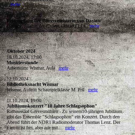
mehr
06.09.2024, 18:30
Festempfang der Bürgermeisterin von Dassow
Dassow, Auftritt der Chores CHORELIA
mehr
Oktober 2024
18.10.2024, 17:00
Musizierstunde
Arbeitstätte Wismar, Aula
mehr
12.10.2024
Bibliotheksnacht Wismar
Wismar, Auftritt Schauspielklasse M. Pril
mehr
11.10.2024, 19:00
Jubiläumskonzert "10 Jahre Schlagsophon"
Rathaussaal Grevesmühlen - Zu seinem10-jährigen Jubiläum
gibt das Ensemble "Schlagsophon" ein Konzert. Durch den
Abend führt der NDR1 Radiomoderator Thomas Lenz. Der
Eintritt ist frei, aber nur mit...
mehr