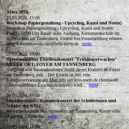
März 2024
23.03.2024, 15:00
Workshop Papiergestaltung - Upcycling, Kunst und Noten!
Workshop Papiergestaltung - Upcycling, Kunst und Noten!
15:00 - 18:00 Uhr Raum siehe Aushang, Kreismusikschule im
Gymnasium am Tannenberg, Eintritt frei Voranmeldung erbeten
unter n.kwiatkowski-rau@kms-nwm.de
mehr
22.03.2024, 19:00
Grevesmühlener Exzellenzkonzert "Frühlingserwachen"
NEUER ORT: FOYER AM TANNENBERG
Aufgrund von Baumaßnahmen findet dieses Konzert im Foyer
am Tannenberg statt. - Der Eintritt ist frei, eine
Kartenreservierung per Mail info (at) kms-nwm.de (Stichwort
Grevesmühlener Exzellenzkonzerte) wird...
mehr
20.03.2024, 17:00
Musizierstunde - Kammerkonzert der Schülerinnen und
Schüler der KMS
Kreismusikschule im Gymnasium am Tannenberg, Raum siehe
Aushang, Eintritt frei
mehr
16.03.2024, 15:00