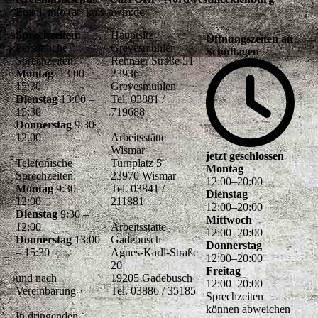
Email: info (at) kms-nwm.de
Sprechzeiten:
Hauptsitz
Öffnungszeiten an
Persönliche
Grevesmühlen
Schultagen
Sprechzeiten:
Rehnaer Straße 51
Montag
13:00 -
23936
15:30
Grevesmühlen
Dienstag
13:00 –
Tel. 03881 /
15:30
719688
Donnerstag
9:30 –
12.00
Arbeitsstätte
Wismar
jetzt geschlossen
Telefonische
Turnplatz 5
Montag
Sprechzeiten:
23970 Wismar
12
:
00
–
20
:
00
Montag
9:30 –
Tel. 03841 /
Dienstag
12:00
211881
12
:
00
–
20
:
00
Dienstag
9:30 –
Mittwoch
12:00
Arbeitsstätte
12
:
00
–
20
:
00
Donnerstag
13:00
Gadebusch
Donnerstag
– 15:30
Agnes-Karll-Straße
12
:
00
–
20
:
00
20
Freitag
und nach
19205 Gadebusch
12
:
00
–
20
:
00
Vereinbarung
Tel. 03886 / 35185
Sprechzeiten
können abweichen
In dringenden