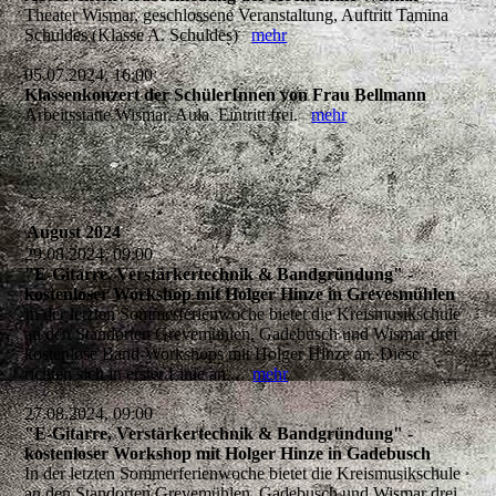
Theater Wismar, geschlossene Veranstaltung, Auftritt Tamina
Schuldes (Klasse A. Schuldes)
mehr
05.07.2024, 16:00
Klassenkonzert der SchülerInnen von Frau Bellmann
Arbeitsstätte Wismar, Aula. Eintritt frei.
mehr
August 2024
29.08.2024, 09:00
"E-Gitarre, Verstärkertechnik & Bandgründung" -
kostenloser Workshop mit Holger Hinze in Grevesmühlen
In der letzten Sommerferienwoche bietet die Kreismusikschule
an den Standorten Grevemühlen, Gadebusch und Wismar drei
kostenlose Band-Workshops mit Holger Hinze an. Diese
richten sich in erster Linie an...
mehr
27.08.2024, 09:00
"E-Gitarre, Verstärkertechnik & Bandgründung" -
kostenloser Workshop mit Holger Hinze in Gadebusch
In der letzten Sommerferienwoche bietet die Kreismusikschule
an den Standorten Grevemühlen, Gadebusch und Wismar drei