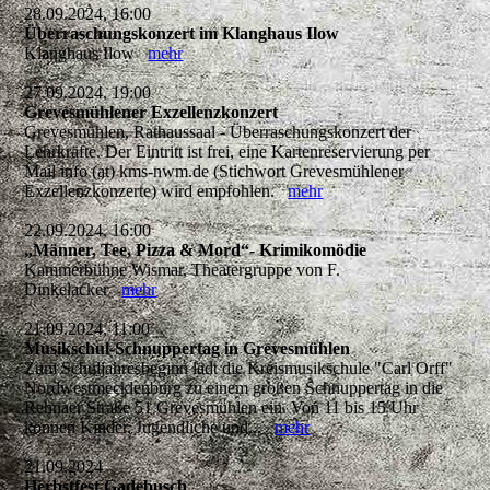
28.09.2024, 16:00
Überraschungskonzert im Klanghaus Ilow
Klanghaus Ilow
mehr
27.09.2024, 19:00
Grevesmühlener Exzellenzkonzert
Grevesmühlen, Rathaussaal - Überraschungskonzert der
Lehrkräfte. Der Eintritt ist frei, eine Kartenreservierung per
Mail info (at) kms-nwm.de (Stichwort Grevesmühlener
Exzellenzkonzerte) wird empfohlen.
mehr
22.09.2024, 16:00
„Männer, Tee, Pizza & Mord“- Krimikomödie
Kammerbühne Wismar, Theatergruppe von F.
Dinkelacker
mehr
21.09.2024, 11:00
Musikschul-Schnuppertag in Grevesmühlen
Zum Schuljahresbeginn lädt die Kreismusikschule "Carl Orff"
Nordwestmecklenburg zu einem großen Schnuppertag in die
Rehnaer Straße 51 Grevesmühlen ein. Von 11 bis 15 Uhr
können Kinder, Jugendliche und...
mehr
21.09.2024
Herbstfest Gadebusch