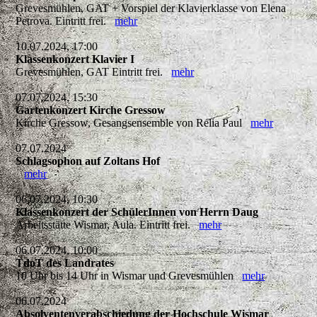
Grevesmühlen, GAT + Vorspiel der Klavierklasse von Elena
Petrova. Eintritt frei.
mehr
10.07.2024, 17:00
Klassenkonzert Klavier I
Grevesmühlen, GAT Eintritt frei.
mehr
07.07.2024, 15:30
Gartenkonzert Kirche Gressow
Kirche Gressow, Gesangsensemble von Relia Paul
mehr
07.07.2024
Schlagsophon auf Zoltans Hof
mehr
06.07.2024, 10:30
Klassenkonzert der SchülerInnen von Herrn Daug
Arbeitsstätte Wismar, Aula. Eintritt frei.
mehr
06.07.2024, 10:00
TdoT des Landrates
10 Uhr bis 14 Uhr in Wismar und Grevesmühlen
mehr
06.07.2024
Absolventenverabschiedung der Hochschule Wismar