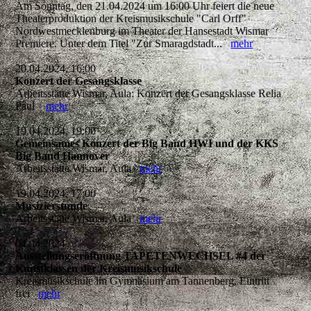
Am Sonntag, den 21.04.2024 um 16:00 Uhr feiert die neue
Theaterproduktion der Kreismusikschule "Carl Orff"
Nordwestmecklenburg im Theater der Hansestadt Wismar
Premiere. Unter dem Titel "Zur Smaragdstadt...
mehr
20.04.2024, 16:00
Konzert der Gesangsklasse
Arbeitsstätte Wismar, Aula: Konzert der Gesangsklasse Relia
Paul
mehr
19.04.2024, 19:00
Gemeinsames Konzert der Big Band HWI und der KKS
Big Band Hannover
Arbeitsstätte Wismar, Aula
mehr
19.04.2024, 17:00
Musizierstunde
Arbeitsstätte Wismar, Aula
mehr
04.04.2024
Ausstellungseröffnung TAPETENWECHSEL #4 der
Kunstklassen der Kreismusikschule
Kreismusikschule im Gymnasium am Tannenberg, Eintritt
frei
mehr