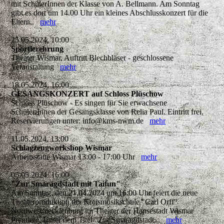
mit SchülerInnen der Klasse von A. Bellmann. Am Sonntag
gibt es dort um 14.00 Uhr ein kleines Abschlusskonzert für die
Eltern..
mehr
25.05.2024, 10:00
Sportlerehrung
Theater Wismar, Auftritt Blechbläser - geschlossene
Veranstaltung
mehr
18.05.2024, 16:00
GESANGSKONZERT auf Schloss Plüschow
Schloss Plüschow - Es singen für Sie erwachsene
Schüler:Innen der Gesangsklasse von Relia Paul. Eintritt frei.
Reservierungen unter: info@kms-nwm.de
mehr
11.05.2024, 13:00
Schlagzeugworkshop Wismar
Arbeitsstätte Wismar 13:00 - 17:00 Uhr
mehr
05.05.2024, 16:00
"Zur Smaragdstadt mit Taifun"
Am Sonntag, den 21.04.2024 um 16:00 Uhr feiert die neue
Theaterproduktion der Kreismusikschule "Carl Orff"
Nordwestmecklenburg im Theater der Hansestadt Wismar
Premiere. Unter dem Titel "Zur Smaragdstadt...
mehr