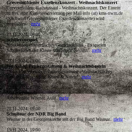
Grevesmühlener Exzellenzkonzert - Weihnachtskonzert
Grevesmühlen, Rathaussaal - Weihnachtskonzert. Der Eintritt
ist frei, eine Kartenreservierung per Mail info (at) kms-nwm.de
(Stichwort Grevesmühlener Exzellenzkonzerte) wird
empfohlen.
mehr
27.11.2024, 18:00
Schülervorspiel
Neukloster, evangelisches Gemeindehaus - Es spielen
SchülerInnen der Klasse von Heide Nemitz.
mehr
23.11.2024, 15:00
Workshop Papiergestaltung & Weihnachtsbasteln
15-18 Uhr Workshop Papiergestaltung - Weihnachtliches
Gestalten, Upcycling, Kunst & Noten!
mehr
22.11.2024, 17:00
Musizierstunde
Arbeitsstätte Wismar, Aula
mehr
21.11.2024, 19:00
Schultour der NDR Big Band
Wismar in der Georgenkirche mit der Big Band Wismar
mehr
15.11.2024, 19:00