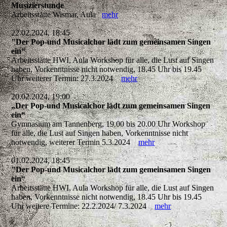
Musizierstunde
Arbeitsstätte Wismar, Aula
mehr
22.02.2024, 18:45
"Der Pop-und Musicalchor lädt zum gemeinsamen Singen
ein“
Arbeitsstätte HWI, Aula Workshop für alle, die Lust auf Singen
haben, Vorkenntnisse nicht notwendig, 18.45 Uhr bis 19.45
Uhr weiterer Termin: 27.3.2024
mehr
20.02.2024, 19:00
„Der Pop-und Musicalchor lädt zum gemeinsamen Singen
ein“
Gymnasium am Tannenberg, 19.00 bis 20.00 Uhr Workshop
für alle, die Lust auf Singen haben, Vorkenntnisse nicht
notwendig, weiterer Termin 5.3.2024
mehr
01.02.2024, 18:45
"Der Pop-und Musicalchor lädt zum gemeinsamen Singen
ein“
Arbeitsstätte HWI, Aula Workshop für alle, die Lust auf Singen
haben, Vorkenntnisse nicht notwendig, 18.45 Uhr bis 19.45
Uhr weitere Termine: 22.2.2024/ 7.3.2024
mehr