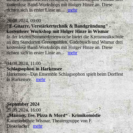
kostenlose Band-Workshops mit Holger Hinze an. Diese
richten sich in erster Linie an...
mehr
26.08.2024, 09:00
"E-Gitarre, Verstärkertechnik & Bandgründung" -
kostenloser Workshop mit Holger Hinze in Wismar
In der letzten Sommerferienwoche bietet die Kreismusikschule
an den Standorten Grevemühlen, Gadebusch und Wismar drei
kostenlose Band-Workshops mit Holger Hinze an. Diese
richten sich in erster Linie an...
mehr
04.08.2024, 11:00
Schlagsophon in Harkensee
Harkensee - Das Ensemble Schlagsophon spielt beim Dorffest
in Harkensee.
mehr
September 2024
29.09.2024, 16:00
„Männer, Tee, Pizza & Mord“ - Krimikomödie
Kammerbühne Wismar, Theatergruppe von F.
Dinkelacker
mehr