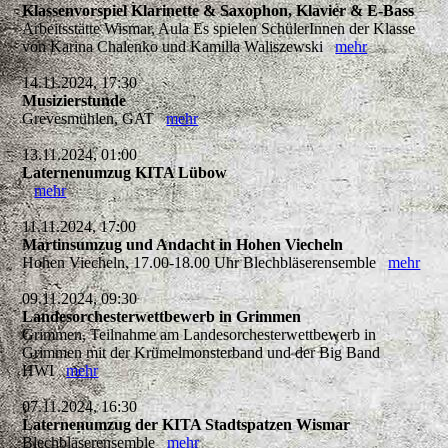
Klassenvorspiel Klarinette & Saxophon, Klavier & E-Bass
Arbeitsstätte Wismar, Aula Es spielen SchülerInnen der Klasse
von Karina Chalenko und Kamilla Waliszewski
mehr
14.11.2024, 17:30
Musizierstunde
Grevesmühlen, GAT
mehr
13.11.2024, 01:00
Laternenumzug KITA Lübow
mehr
11.11.2024, 17:00
Martinsumzug und Andacht in Hohen Viecheln
Hohen Viecheln, 17.00-18.00 Uhr Blechbläserensemble
mehr
09.11.2024, 09:30
Landesorchesterwettbewerb in Grimmen
Grimmen, Teilnahme am Landesorchesterwettbewerb in
Grimmen mit der Krümelmonsterband und der Big Band
HWI
mehr
07.11.2024, 16:30
Laternenumzug der KITA Stadtspatzen Wismar
Blechbläserensemble
mehr