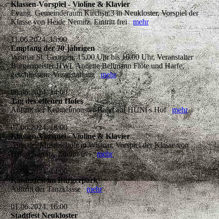
Klassen-Vorspiel - Violine & Klavier
Evang. Gemeinderaum Kirchstr.3 in Neukloster, Vorspiel der
Klasse von Heide Nemitz, Eintritt frei
mehr
11.06.2024, 15:00
Empfang der 70-jährigen
Wismar St. Georgen, 15.00 Uhr bis 16.00 Uhr, Veranstalter
Bürgermeister HWI, Annette Bellmann Flöte und Harfe,
geschlossene Veranstaltung
mehr
08.06.2024, 14:00
Tag des offenen Hofes
Auftritt der Krümelmonster-Band auf HÜNi s Hof
mehr
07.06.2024, 18:00
Klassen-Vorspiel - Violine & Klavier
Aula der Musikschule in Wismar, Vorspiel der Klasse von
Heide Nemitz, Eintritt frei
mehr
03.06.2024, 14:00
Kinderfest im Bürgerpark
Auftritt der Tanzklasse
mehr
01.06.2024, 16:00
Stadtfest Neukloster