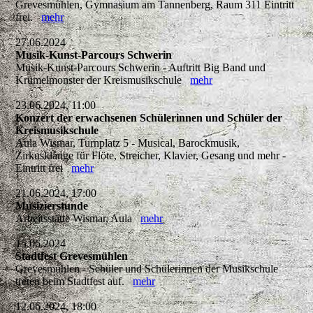
Grevesmühlen, Gymnasium am Tannenberg, Raum 311 Eintritt
frei.
mehr
27.06.2024
Musik-Kunst-Parcours Schwerin
Musik-Kunst-Parcours Schwerin - Auftritt Big Band und
Krümelmonster der Kreismusikschule
mehr
23.06.2024, 11:00
Konzert der erwachsenen Schülerinnen und Schüler der
Kreismusikschule
Aula Wismar, Turnplatz 5 - Musical, Barockmusik,
Zirkusklänge für Flöte, Streicher, Klavier, Gesang und mehr -
Eintritt frei
mehr
21.06.2024, 17:00
Musizierstunde
Arbeitsstätte Wismar, Aula
mehr
15.06.2024
Stadtfest Grevesmühlen
Grevesmühlen - Schüler und Schülerinnen der Musikschule
treten beim Stadtfest auf.
mehr
12.06.2024, 18:00