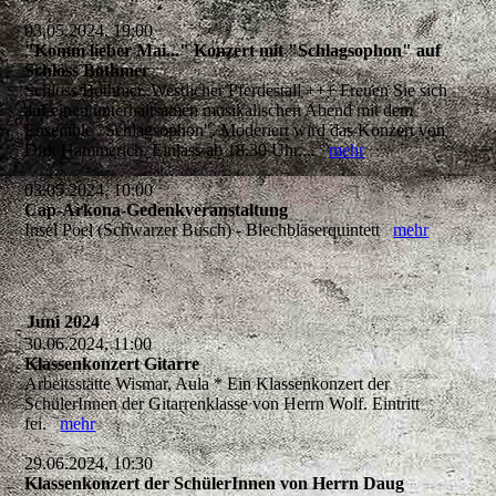
03.05.2024, 19:00
"Komm lieber Mai..." Konzert mit "Schlagsophon" auf
Schloss Bothmer
Schloss Bothmer, Westlicher Pferdestall +++ Freuen Sie sich
auf einen unterhaltsamen musikalischen Abend mit dem
Ensemble "Schlagsophon". Moderiert wird das Konzert von
Dirk Hammerich. Einlass ab 18.30 Uhr,...
mehr
03.05.2024, 10:00
Cap-Arkona-Gedenkveranstaltung
Insel Poel (Schwarzer Busch) - Blechbläserquintett
mehr
Juni 2024
30.06.2024, 11:00
Klassenkonzert Gitarre
Arbeitsstätte Wismar, Aula * Ein Klassenkonzert der
SchülerInnen der Gitarrenklasse von Herrn Wolf. Eintritt
fei.
mehr
29.06.2024, 10:30
Klassenkonzert der SchülerInnen von Herrn Daug