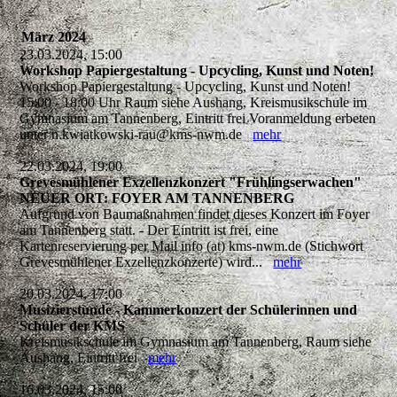
März 2024
23.03.2024, 15:00
Workshop Papiergestaltung - Upcycling, Kunst und Noten!
Workshop Papiergestaltung - Upcycling, Kunst und Noten!
15:00 - 18:00 Uhr Raum siehe Aushang, Kreismusikschule im
Gymnasium am Tannenberg, Eintritt frei Voranmeldung erbeten
unter n.kwiatkowski-rau@kms-nwm.de
mehr
22.03.2024, 19:00
Grevesmühlener Exzellenzkonzert "Frühlingserwachen"
NEUER ORT: FOYER AM TANNENBERG
Aufgrund von Baumaßnahmen findet dieses Konzert im Foyer
am Tannenberg statt. - Der Eintritt ist frei, eine
Kartenreservierung per Mail info (at) kms-nwm.de (Stichwort
Grevesmühlener Exzellenzkonzerte) wird...
mehr
20.03.2024, 17:00
Musizierstunde - Kammerkonzert der Schülerinnen und
Schüler der KMS
Kreismusikschule im Gymnasium am Tannenberg, Raum siehe
Aushang, Eintritt frei
mehr
16.03.2024, 15:00