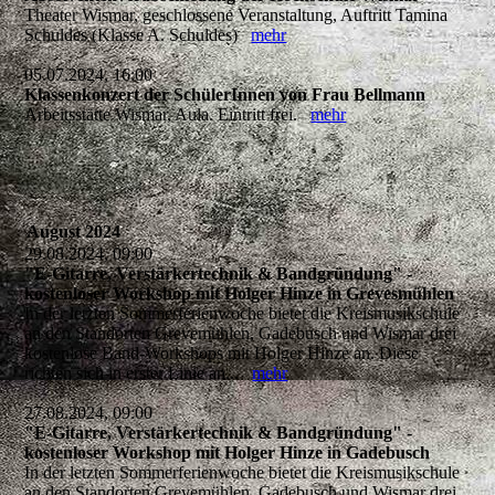
Theater Wismar, geschlossene Veranstaltung, Auftritt Tamina
Schuldes (Klasse A. Schuldes)
mehr
05.07.2024, 16:00
Klassenkonzert der SchülerInnen von Frau Bellmann
Arbeitsstätte Wismar, Aula. Eintritt frei.
mehr
August 2024
29.08.2024, 09:00
"E-Gitarre, Verstärkertechnik & Bandgründung" -
kostenloser Workshop mit Holger Hinze in Grevesmühlen
In der letzten Sommerferienwoche bietet die Kreismusikschule
an den Standorten Grevemühlen, Gadebusch und Wismar drei
kostenlose Band-Workshops mit Holger Hinze an. Diese
richten sich in erster Linie an...
mehr
27.08.2024, 09:00
"E-Gitarre, Verstärkertechnik & Bandgründung" -
kostenloser Workshop mit Holger Hinze in Gadebusch
In der letzten Sommerferienwoche bietet die Kreismusikschule
an den Standorten Grevemühlen, Gadebusch und Wismar drei