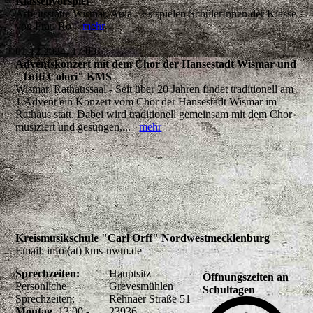
Klassenvorspiel
Arbeitsstätte Wismar, Aula - Es spielen SchülerInnen der Klasse
von Frau Ro,
mehr
01.12.2024, 17:00
Adventskonzert mit dem Chor der Hansestadt Wismar und
"Tutti Colori" KMS
Wismar, Rathaussaal - Seit über 20 Jahren findet traditionell am
1.Advent ein Konzert vom Chor der Hansestadt Wismar im
Rathaus statt. Dabei wird traditionell gemeinsam mit dem Chor
musiziert und gesungen,...
mehr
Kreismusikschule "Carl Orff" Nordwestmecklenburg
Email: info (at) kms-nwm.de
Sprechzeiten:
Hauptsitz
Öffnungszeiten an
Persönliche
Grevesmühlen
Schultagen
Sprechzeiten:
Rehnaer Straße 51
Montag
13:00 -
23936