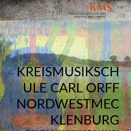
KREISMUSIKSCH
ULE CARL ORFF
NORDWESTMEC
KLENBURG