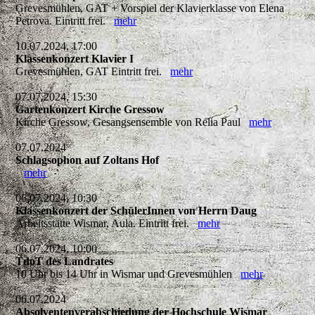
Grevesmühlen, GAT + Vorspiel der Klavierklasse von Elena
Petrova. Eintritt frei.
mehr
10.07.2024, 17:00
Klassenkonzert Klavier I
Grevesmühlen, GAT Eintritt frei.
mehr
07.07.2024, 15:30
Gartenkonzert Kirche Gressow
Kirche Gressow, Gesangsensemble von Relia Paul
mehr
07.07.2024
Schlagsophon auf Zoltans Hof
mehr
06.07.2024, 10:30
Klassenkonzert der SchülerInnen von Herrn Daug
Arbeitsstätte Wismar, Aula. Eintritt frei.
mehr
06.07.2024, 10:00
TdoT des Landrates
10 Uhr bis 14 Uhr in Wismar und Grevesmühlen
mehr
06.07.2024
Absolventenverabschiedung der Hochschule Wismar