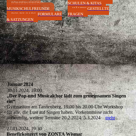
FÖRDERVEREIN
SCHULEN & KITAS
MUSIKSCHULFREUNDE
HÄUFIG GESTELLTE
DOWNLOADS, FORMULARE
FRAGEN
& SATZUNGEN
Veranstaltungen 2024
Januar 2024
30.01.2024, 19:00
„Der Pop-und Musicalchor lädt zum gemeinsamen Singen
ein“
Gymnasium am Tannenberg, 19.00 bis 20.00 Uhr Workshop
für alle, die Lust auf Singen haben, Vorkenntnisse nicht
notwendig, weitere Termine 20.2.2024/ 5.3.2024
mehr
27.01.2024, 19:30
Benefizkonzert von ZONTA Wismar