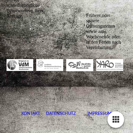
schnellstmögliche
Beantwortung Ihrer
Frühere oder
Anfrage.
spätere
Öffnungszeiten
sowie am
Wochenende oder
in den Ferien nach
Vereinbarung.
KONTAKT
DATENSCHUTZ
IMPRESSUM