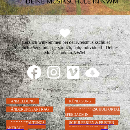
DEINE MUSIKSCHULE IN NWM
Herzlich willkommen bei der Kreismusikschule!
Staatlich anerkannt - persönlich, nah, individuell - Deine
Musikschule in NWM.
ANMELDUNG
KÜNDIGUNG
ÄNDERUNGSANTRAG
UNSER MUSIKSCHULPORTAL
SPEEDADMIN
VERANSTALTUNGS-
SCHULFERIEN & FRISTEN
ANFRAGE
INFORMATIONEN FÜR