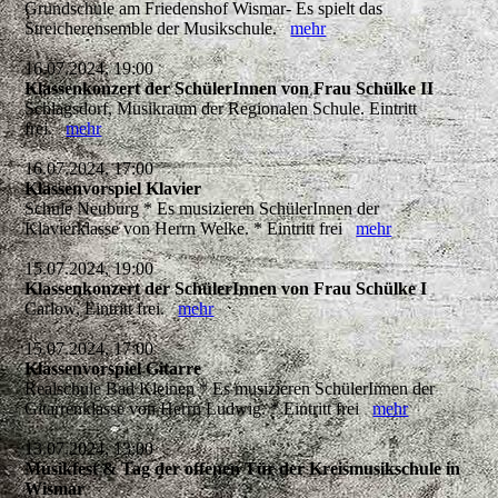
Grundschule am Friedenshof Wismar- Es spielt das
Streicherensemble der Musikschule.
mehr
16.07.2024, 19:00
Klassenkonzert der SchülerInnen von Frau Schülke II
Schlagsdorf, Musikraum der Regionalen Schule. Eintritt
frei.
mehr
16.07.2024, 17:00
Klassenvorspiel Klavier
Schule Neuburg * Es musizieren SchülerInnen der
Klavierklasse von Herrn Welke. * Eintritt frei
mehr
15.07.2024, 19:00
Klassenkonzert der SchülerInnen von Frau Schülke I
Carlow, Eintritt frei.
mehr
15.07.2024, 17:00
Klassenvorspiel Gitarre
Realschule Bad Kleinen * Es musizieren SchülerInnen der
Gitarrenklasse von Herrn Ludwig. * Eintritt frei
mehr
13.07.2024, 13:00
Musikfest & Tag der offenen Tür der Kreismusikschule in
Wismar