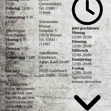
15:30
Grevesmühlen
Dienstag
13:00 –
Tel. 03881 /
15:30
719688
Donnerstag
9:30 –
12.00
Arbeitsstätte
Wismar
jetzt geschlossen
Telefonische
Turnplatz 5
Montag
Sprechzeiten:
23970 Wismar
12
:
00
–
20
:
00
Montag
9:30 –
Tel. 03841 /
Dienstag
12:00
211881
12
:
00
–
20
:
00
Dienstag
9:30 –
Mittwoch
12:00
Arbeitsstätte
12
:
00
–
20
:
00
Donnerstag
13:00
Gadebusch
Donnerstag
– 15:30
Agnes-Karll-Straße
12
:
00
–
20
:
00
20
Freitag
und nach
19205 Gadebusch
12
:
00
–
20
:
00
Vereinbarung
Tel. 03886 / 35185
Sprechzeiten
können abweichen
In dringenden
Fällen hinterlassen
Sie uns bitte eine
Nachricht auf dem
Anrufbeantworter,
wir bemühen uns
um die