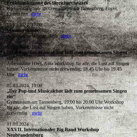
Frühlingskonzert des Streichorchesters
Kreismusikschule im Gymnasium am Tannenberg, Foyer,
Eintritt frei
mehr
15.03.2024, 17:00
Musizierstunde
Arbeitsstätte Wismar, Aula
mehr
07.03.2024, 18:45
"Der Pop-und Musicalchor lädt zum gemeinsamen Singen
ein“
Arbeitsstätte HWI, Aula Workshop für alle, die Lust auf Singen
haben, Vorkenntnisse nicht notwendig, 18.45 Uhr bis 19.45
Uhr
mehr
05.03.2024, 19:00
„Der Pop-und Musicalchor lädt zum gemeinsamen Singen
ein“
Gymnasium am Tannenberg, 19.00 bis 20.00 Uhr Workshop
für alle, die Lust auf Singen haben, Vorkenntnisse nicht
notwendig
mehr
01.03.2024
XXVII. Internationaler Big Band Workshop
Neubrandenburg