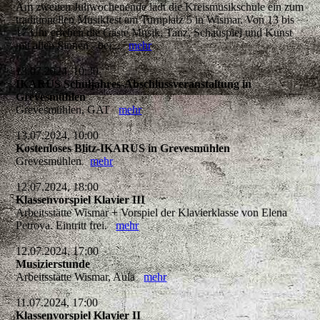
Am zweiten Juliwochenende lädt die Kreismusikschule ein zum
traditionellen Musikfest am Turnplatz 5 in Wismar. Von 13 bis
17 Uhr erleben die Gäste Musik, Tanz, Schauspiel und Kunst
mit allen Sinnen - bei...
mehr
13.07.2024, 10:30
IKARUS Schuljahres-Abschlussveranstaltung in
Grevesmühlen
Grevesmühlen, GAT
mehr
13.07.2024, 10:00
Kostenloses Blitz-IKARUS in Grevesmühlen
Grevesmühlen
mehr
12.07.2024, 18:00
Klassenvorspiel Klavier III
Arbeitsstätte Wismar + Vorspiel der Klavierklasse von Elena
Petrova. Eintritt frei.
mehr
12.07.2024, 17:00
Musizierstunde
Arbeitsstätte Wismar, Aula
mehr
11.07.2024, 17:00
Klassenvorspiel Klavier II