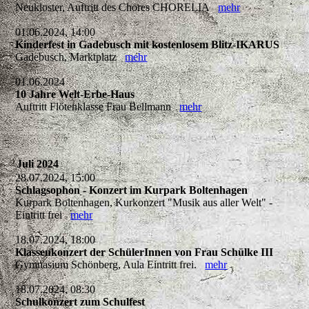
Neukloster, Auftritt des Chores CHORELIA
mehr
01.06.2024, 14:00
Kinderfest in Gadebusch mit kostenlosem Blitz-IKARUS
Gadebusch, Marktplatz
mehr
01.06.2024
10 Jahre Welt-Erbe-Haus
Auftritt Flötenklasse Frau Bellmann
mehr
Juli 2024
28.07.2024, 15:00
Schlagsophon - Konzert im Kurpark Boltenhagen
Kurpark Boltenhagen, Kurkonzert "Musik aus aller Welt" -
Eintritt frei
mehr
18.07.2024, 18:00
Klassenkonzert der SchülerInnen von Frau Schülke III
Gymnasium Schönberg, Aula Eintritt frei.
mehr
18.07.2024, 08:30
Schulkonzert zum Schulfest