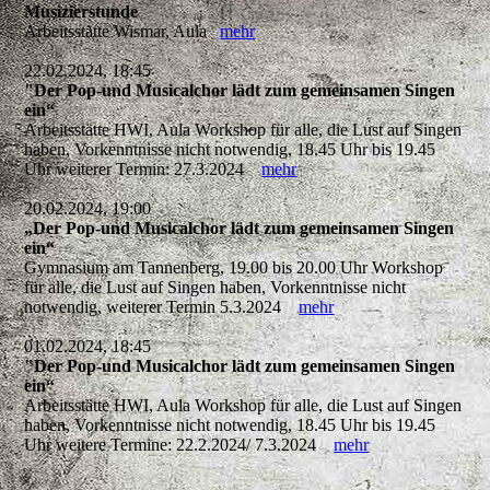
Musizierstunde
Arbeitsstätte Wismar, Aula
mehr
22.02.2024, 18:45
"Der Pop-und Musicalchor lädt zum gemeinsamen Singen
ein“
Arbeitsstätte HWI, Aula Workshop für alle, die Lust auf Singen
haben, Vorkenntnisse nicht notwendig, 18.45 Uhr bis 19.45
Uhr weiterer Termin: 27.3.2024
mehr
20.02.2024, 19:00
„Der Pop-und Musicalchor lädt zum gemeinsamen Singen
ein“
Gymnasium am Tannenberg, 19.00 bis 20.00 Uhr Workshop
für alle, die Lust auf Singen haben, Vorkenntnisse nicht
notwendig, weiterer Termin 5.3.2024
mehr
01.02.2024, 18:45
"Der Pop-und Musicalchor lädt zum gemeinsamen Singen
ein“
Arbeitsstätte HWI, Aula Workshop für alle, die Lust auf Singen
haben, Vorkenntnisse nicht notwendig, 18.45 Uhr bis 19.45
Uhr weitere Termine: 22.2.2024/ 7.3.2024
mehr