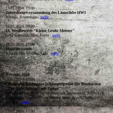
15.01.2024, 19:00
Jahreshauptversammlung des Lionsclubs HWI
Wismar, Reuterhaus
mehr
13.01.2024, 09:00
13. Wettbewerb "Kleine Große Meister"
GAT Grevesmühlen, Foyer
mehr
12.01.2024, 17:00
Musizierstunde
Arbeitsstätte Wismar, Aula
mehr
Februar 2024
29.02.2024, 15:00
Öffentliche Schnupper-Schauspielprobe zur Produktion
"Zur Smaragdstadt mit Taifun"
Kreismusikschule im Gymnasium am Tannenberg, Raum 128,
Eintritt frei, Voranmeldung erbeten unter: m.pril@kms-
nwm.de
mehr
23.02.2024, 17:00