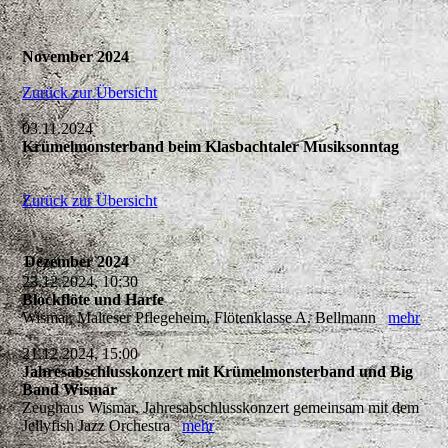
November 2024
Zurück zur Übersicht
03.11.2024
Krümelmonsterband beim Klasbachtaler Musiksonntag
Zurück zur Übersicht
Dezember 2024
23.12.2024, 10:30
Blockflöte und Harfe
Wismar, Malteser Pflegeheim, Flötenklasse A. Bellmann
mehr
21.12.2024, 15:00
Jahresabschlusskonzert mit Krümelmonsterband und Big
Band Wismar
Zeughaus Wismar, Jahresabschlusskonzert gemeinsam mit dem
Jellyfish Jazz Orchestra
mehr