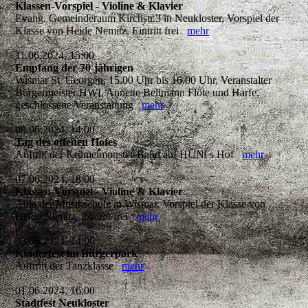
Klassen-Vorspiel - Violine & Klavier
Evang. Gemeinderaum Kirchstr.3 in Neukloster, Vorspiel der
Klasse von Heide Nemitz, Eintritt frei
mehr
11.06.2024, 15:00
Empfang der 70-jährigen
Wismar St. Georgen, 15.00 Uhr bis 16.00 Uhr, Veranstalter
Bürgermeister HWI, Annette Bellmann Flöte und Harfe,
geschlossene Veranstaltung
mehr
08.06.2024, 14:00
Tag des offenen Hofes
Auftritt der Krümelmonster-Band auf HÜNi s Hof
mehr
07.06.2024, 18:00
Klassen-Vorspiel - Violine & Klavier
Aula der Musikschule in Wismar, Vorspiel der Klasse von
Heide Nemitz, Eintritt frei
mehr
03.06.2024, 14:00
Kinderfest im Bürgerpark
Auftritt der Tanzklasse
mehr
01.06.2024, 16:00
Stadtfest Neukloster