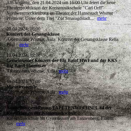
Am Sonntag, den 21.04.2024 um 16:00 Uhr feiert die neue
Theaterproduktion der Kreismusikschule "Carl Orff"
Nordwestmecklenburg im Theater der Hansestadt Wismar
Premiere. Unter dem Titel "Zur Smaragdstadt...
mehr
20.04.2024, 16:00
Konzert der Gesangsklasse
Arbeitsstätte Wismar, Aula: Konzert der Gesangsklasse Relia
Paul
mehr
19.04.2024, 19:00
Gemeinsames Konzert der Big Band HWI und der KKS
Big Band Hannover
Arbeitsstätte Wismar, Aula
mehr
19.04.2024, 17:00
Musizierstunde
Arbeitsstätte Wismar, Aula
mehr
04.04.2024
Ausstellungseröffnung TAPETENWECHSEL #4 der
Kunstklassen der Kreismusikschule
Kreismusikschule im Gymnasium am Tannenberg, Eintritt
frei
mehr