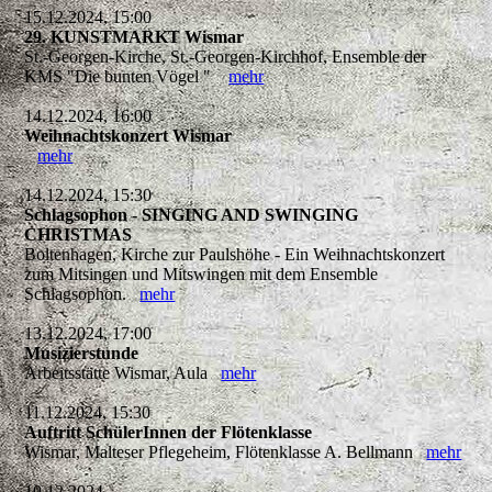
15.12.2024, 15:00
29. KUNSTMARKT Wismar
St.-Georgen-Kirche, St.-Georgen-Kirchhof, Ensemble der
KMS "Die bunten Vögel "
mehr
14.12.2024, 16:00
Weihnachtskonzert Wismar
mehr
14.12.2024, 15:30
Schlagsophon - SINGING AND SWINGING
CHRISTMAS
Boltenhagen, Kirche zur Paulshöhe - Ein Weihnachtskonzert
zum Mitsingen und Mitswingen mit dem Ensemble
Schlagsophon.
mehr
13.12.2024, 17:00
Musizierstunde
Arbeitsstätte Wismar, Aula
mehr
11.12.2024, 15:30
Auftritt SchülerInnen der Flötenklasse
Wismar, Malteser Pflegeheim, Flötenklasse A. Bellmann
mehr
10.12.2024