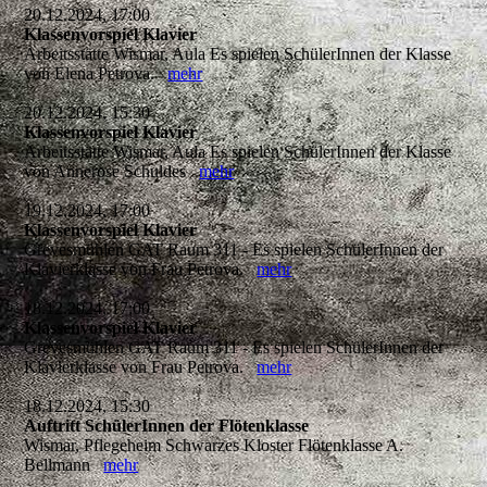
20.12.2024, 17:00
Klassenvorspiel Klavier
Arbeitsstätte Wismar, Aula Es spielen SchülerInnen der Klasse
von Elena Petrova.
mehr
20.12.2024, 15:30
Klassenvorspiel Klavier
Arbeitsstätte Wismar, Aula Es spielen SchülerInnen der Klasse
von Annerose Schuldes
mehr
19.12.2024, 17:00
Klassenvorspiel Klavier
Grevesmühlen GAT Raum 311 - Es spielen SchülerInnen der
Klavierklasse von Frau Petrova.
mehr
18.12.2024, 17:00
Klassenvorspiel Klavier
Grevesmühlen GAT Raum 311 - Es spielen SchülerInnen der
Klavierklasse von Frau Petrova.
mehr
18.12.2024, 15:30
Auftritt SchülerInnen der Flötenklasse
Wismar, Pflegeheim Schwarzes Kloster Flötenklasse A.
Bellmann
mehr