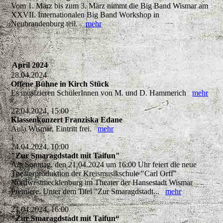
Vom 1. März bis zum 3. März nimmt die Big Band Wismar am
XXVII. Internationalen Big Band Workshop in
Neubrandenburg teil.
mehr
April 2024
28.04.2024
Offene Bühne in Kirch Stück
Es musizieren SchülerInnen von M. und D. Hammerich
mehr
27.04.2024, 15:00
Klassenkonzert Franziska Edane
Aula Wismar, Eintritt frei.
mehr
24.04.2024, 10:00
"Zur Smaragdstadt mit Taifun"
Am Sonntag, den 21.04.2024 um 16:00 Uhr feiert die neue
Theaterproduktion der Kreismusikschule "Carl Orff"
Nordwestmecklenburg im Theater der Hansestadt Wismar
Premiere. Unter dem Titel "Zur Smaragdstadt...
mehr
21.04.2024, 16:00
"Zur Smaragdstadt mit Taifun“