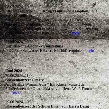
03.05.2024, 19:00
"Komm lieber Mai..." Konzert mit "Schlagsophon" auf
Schloss Bothmer
Schloss Bothmer, Westlicher Pferdestall +++ Freuen Sie sich
auf einen unterhaltsamen musikalischen Abend mit dem
Ensemble "Schlagsophon". Moderiert wird das Konzert von
Dirk Hammerich. Einlass ab 18.30 Uhr,...
mehr
03.05.2024, 10:00
Cap-Arkona-Gedenkveranstaltung
Insel Poel (Schwarzer Busch) - Blechbläserquintett
mehr
Juni 2024
30.06.2024, 11:00
Klassenkonzert Gitarre
Arbeitsstätte Wismar, Aula * Ein Klassenkonzert der
SchülerInnen der Gitarrenklasse von Herrn Wolf. Eintritt
fei.
mehr
29.06.2024, 10:30
Klassenkonzert der SchülerInnen von Herrn Daug