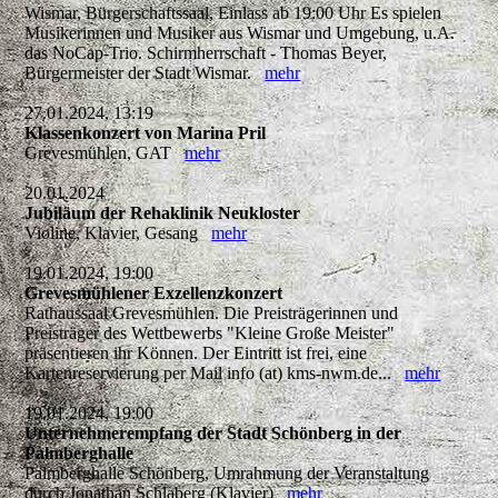
Wismar, Bürgerschaftssaal, Einlass ab 19:00 Uhr Es spielen
Musikerinnen und Musiker aus Wismar und Umgebung, u.A.
das NoCap-Trio. Schirmherrschaft - Thomas Beyer,
Bürgermeister der Stadt Wismar.
mehr
27.01.2024, 13:19
Klassenkonzert von Marina Pril
Grevesmühlen, GAT
mehr
20.01.2024
Jubiläum der Rehaklinik Neukloster
Violine, Klavier, Gesang
mehr
19.01.2024, 19:00
Grevesmühlener Exzellenzkonzert
Rathaussaal Grevesmühlen. Die Preisträgerinnen und
Preisträger des Wettbewerbs "Kleine Große Meister"
präsentieren ihr Können. Der Eintritt ist frei, eine
Kartenreservierung per Mail info (at) kms-nwm.de...
mehr
19.01.2024, 19:00
Unternehmerempfang der Stadt Schönberg in der
Palmberghalle
Palmberghalle Schönberg, Umrahmung der Veranstaltung
durch Jonathan Schlaberg (Klavier)
mehr