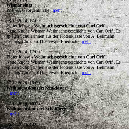
Wismar singt
Wismar, Georgenkirche
mehr
08.12.2024, 17:00
Flötenklasse - Weihnachtsgeschichte von Carl Orff
Neue Kirche Wismar, Weihnachtsgeschichte von Carl Orff . Es
spielen SchülerInnen aus der Flötenklasse von A. Bellmann,
Leitung Christian Thadewald Friedrich
mehr
07.12.2024, 17:00
Flötenklasse - Weihnachtsgeschichte von Carl Orff
Neue Kirche Wismar, Weihnachtsgeschichte von Carl Orff . Es
spielen SchülerInnen aus der Flötenklasse von A. Bellmann,
Leitung Christian Thadewald Friedrich
mehr
07.12.2024, 16:00
Weihnachtskonzert Neukloster
mehr
07.12.2024, 16:00
Weihnachtskonzert Schönberg
mehr
06.12.2024, 18:00