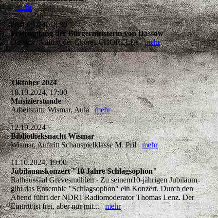
mehr
06.09.2024, 18:30
Festempfang der Bürgermeisterin von Dassow
Dassow, Auftritt der Chores CHORELIA
mehr
Oktober 2024
18.10.2024, 17:00
Musizierstunde
Arbeitstätte Wismar, Aula
mehr
12.10.2024
Bibliotheksnacht Wismar
Wismar, Auftritt Schauspielklasse M. Pril
mehr
11.10.2024, 19:00
Jubiläumskonzert "10 Jahre Schlagsophon"
Rathaussaal Grevesmühlen - Zu seinem10-jährigen Jubiläum
gibt das Ensemble "Schlagsophon" ein Konzert. Durch den
Abend führt der NDR1 Radiomoderator Thomas Lenz. Der
Eintritt ist frei, aber nur mit...
mehr