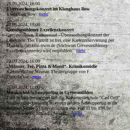
28.09.2024, 16:00
Überraschungskonzert im Klanghaus Ilow
Klanghaus Ilow
mehr
27.09.2024, 19:00
Grevesmühlener Exzellenzkonzert
Grevesmühlen, Rathaussaal - Überraschungskonzert der
Lehrkräfte. Der Eintritt ist frei, eine Kartenreservierung per
Mail info (at) kms-nwm.de (Stichwort Grevesmühlener
Exzellenzkonzerte) wird empfohlen.
mehr
22.09.2024, 16:00
„Männer, Tee, Pizza & Mord“- Krimikomödie
Kammerbühne Wismar, Theatergruppe von F.
Dinkelacker
mehr
21.09.2024, 11:00
Musikschul-Schnuppertag in Grevesmühlen
Zum Schuljahresbeginn lädt die Kreismusikschule "Carl Orff"
Nordwestmecklenburg zu einem großen Schnuppertag in die
Rehnaer Straße 51 Grevesmühlen ein. Von 11 bis 15 Uhr
können Kinder, Jugendliche und...
mehr
21.09.2024
Herbstfest Gadebusch