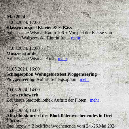
Mai 2024
31.05.2024, 17:00
Klassenvorspiel Klavier & E-Bass
Arbeitsstätte Wismar Raum 106 + Vorspiel der Klasse von
Kamilla Waliszewski. Eintritt frei.
mehr
31.05.2024, 17:00
Musizierstunde
Arbeitsstätte Wismar, Aula
mehr
31.05.2024, 16:00
Schlagsophon Wohngebietsfest Ploggenseering
Ploggenseering, Auftritt Schlagsophon
mehr
29.05.2024, 14:00
Lesewettbewerb
Zeughaus/Stadtbibliothek Auftritt der Flöten
mehr
26.05.2024, 14:00
Abschlusskonzert des Blockflötenwochenendes in Drei
Lützow
Dreilützow * Blockflötenwochenende vom 24.-26.Mai 2024