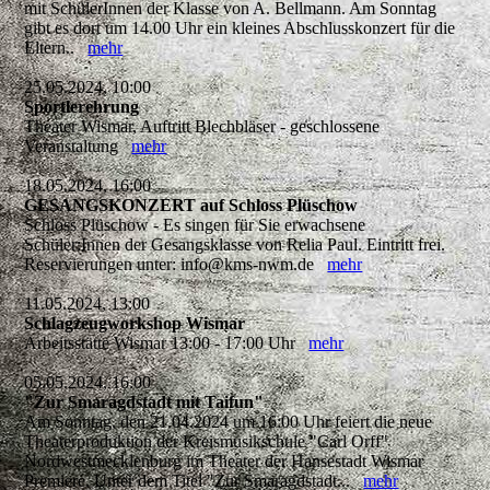
mit SchülerInnen der Klasse von A. Bellmann. Am Sonntag
gibt es dort um 14.00 Uhr ein kleines Abschlusskonzert für die
Eltern..
mehr
25.05.2024, 10:00
Sportlerehrung
Theater Wismar, Auftritt Blechbläser - geschlossene
Veranstaltung
mehr
18.05.2024, 16:00
GESANGSKONZERT auf Schloss Plüschow
Schloss Plüschow - Es singen für Sie erwachsene
Schüler:Innen der Gesangsklasse von Relia Paul. Eintritt frei.
Reservierungen unter: info@kms-nwm.de
mehr
11.05.2024, 13:00
Schlagzeugworkshop Wismar
Arbeitsstätte Wismar 13:00 - 17:00 Uhr
mehr
05.05.2024, 16:00
"Zur Smaragdstadt mit Taifun"
Am Sonntag, den 21.04.2024 um 16:00 Uhr feiert die neue
Theaterproduktion der Kreismusikschule "Carl Orff"
Nordwestmecklenburg im Theater der Hansestadt Wismar
Premiere. Unter dem Titel "Zur Smaragdstadt...
mehr