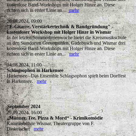
kostenlose Band-Workshops mit Holger Hinze an. Diese
richten sich in erster Linie an...
mehr
26.08.2024, 09:00
"E-Gitarre, Verstärkertechnik & Bandgründung" -
kostenloser Workshop mit Holger Hinze in Wismar
In der letzten Sommerferienwoche bietet die Kreismusikschule
an den Standorten Grevemühlen, Gadebusch und Wismar drei
kostenlose Band-Workshops mit Holger Hinze an. Diese
richten sich in erster Linie an...
mehr
04.08.2024, 11:00
Schlagsophon in Harkensee
Harkensee - Das Ensemble Schlagsophon spielt beim Dorffest
in Harkensee.
mehr
September 2024
29.09.2024, 16:00
„Männer, Tee, Pizza & Mord“ - Krimikomödie
Kammerbühne Wismar, Theatergruppe von F.
Dinkelacker
mehr