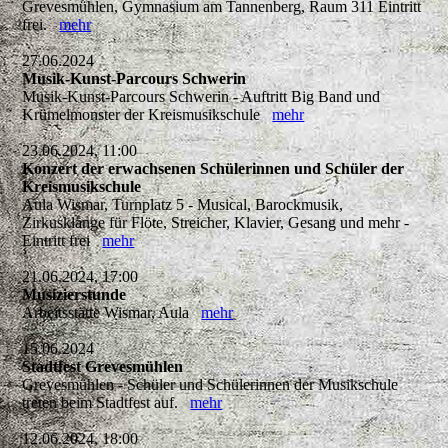
Grevesmühlen, Gymnasium am Tannenberg, Raum 311 Eintritt
frei.
mehr
27.06.2024
Musik-Kunst-Parcours Schwerin
Musik-Kunst-Parcours Schwerin - Auftritt Big Band und
Krümelmonster der Kreismusikschule
mehr
23.06.2024, 11:00
Konzert der erwachsenen Schülerinnen und Schüler der
Kreismusikschule
Aula Wismar, Turnplatz 5 - Musical, Barockmusik,
Zirkusklänge für Flöte, Streicher, Klavier, Gesang und mehr -
Eintritt frei
mehr
21.06.2024, 17:00
Musizierstunde
Arbeitsstätte Wismar, Aula
mehr
15.06.2024
Stadtfest Grevesmühlen
Grevesmühlen - Schüler und Schülerinnen der Musikschule
treten beim Stadtfest auf.
mehr
12.06.2024, 18:00